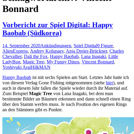
Bonnard
Vorbericht zur Spiel Digital: Happy
Baobab (Südkorea)
14. September 2020
Ankündigungen
,
Spiel Digital
9 Figure
,
AlienExpress
,
Andrey Kolupaev
,
Anja Dreier-Brückner
,
Charles
Chevallier
,
Dali the Fox
,
Happy Baobab
,
Lana Inagaki
,
Little
LadyBug
,
Magic Tree
,
My Funny Dinos
,
Vincent Bonnard
,
Yoshiyuki Arai
HilkMAN
Happy Baobab
ist mit sechs Spielen am Start. Letztes Jahr hatte ich
von diesem Verlag Gone Fishing mitgenommen (siehe
hier
), und
auch in diesem Jahr fallen die Spiele wieder durch ihr Material auf.
Zum Beispiel
Magic Tree
von Lana Inagaki, bei dem man
bestimmte Bilder an Bäumen erkennen und dann schnell einen Ring
über den Stamm werfen muss. Je nach Position des eigenen Rings
an den Stämmen gibt es Punkte.