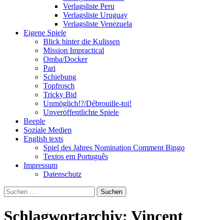
Verlagsliste Peru
Verlagsliste Uruguay
Verlagsliste Venezuela
Eigene Spiele
Blick hinter die Kulissen
Mission Impractical
Omba/Docker
Pari
Schiebung
Topfrosch
Tricky Bid
Unmöglich!?/Débrouille-toi!
Unveröffentlichte Spiele
Beeple
Soziale Medien
English texts
Spiel des Jahres Nomination Comment Bingo
Textos em Português
Impressum
Datenschutz
Suchen
nach:
Schlagwortarchiv: Vincent