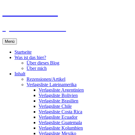
Zum
Du bist dran!
Inhalt
springen
Spiele aus aller Welt
Menü
Startseite
Was ist das hier?
Über dieses Blog
Über mich
Inhalt
Rezensionen/Artikel
Verlagsliste Lateinamerika
Verlagsliste Argentinien
Verlagsliste Bolivien
Verlagsliste Brasilien
Verlagsliste Chile
Verlagsliste Costa Rica
Verlagsliste Ecuador
Verlagsliste Guatemala
Verlagsliste Kolumbien
Verlagsliste Mexiko