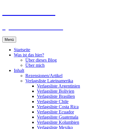
Zum
Du bist dran!
Inhalt
springen
Spiele aus aller Welt
Menü
Startseite
Was ist das hier?
Über dieses Blog
Über mich
Inhalt
Rezensionen/Artikel
Verlagsliste Lateinamerika
Verlagsliste Argentinien
Verlagsliste Bolivien
Verlagsliste Brasilien
Verlagsliste Chile
Verlagsliste Costa Rica
Verlagsliste Ecuador
Verlagsliste Guatemala
Verlagsliste Kolumbien
Verlagsliste Mexiko