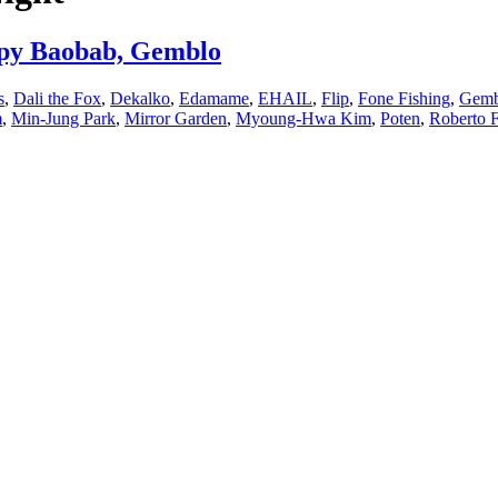
ppy Baobab, Gemblo
s
,
Dali the Fox
,
Dekalko
,
Edamame
,
EHAIL
,
Flip
,
Fone Fishing
,
Gemb
m
,
Min-Jung Park
,
Mirror Garden
,
Myoung-Hwa Kim
,
Poten
,
Roberto 