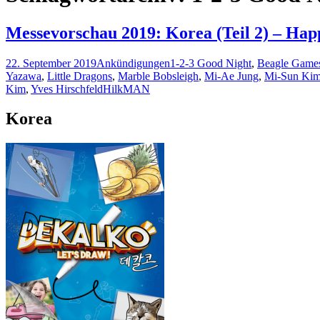
Messevorschau 2019: Korea (Teil 2) – Ha
22. September 2019
Ankündigungen
1-2-3 Good Night
,
Beagle Game
Yazawa
,
Little Dragons
,
Marble Bobsleigh
,
Mi-Ae Jung
,
Mi-Sun Ki
Kim
,
Yves Hirschfeld
HilkMAN
Korea