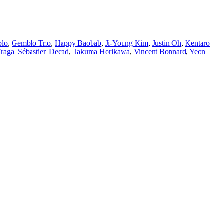
lo
,
Gemblo Trio
,
Happy Baobab
,
Ji-Young Kim
,
Justin Oh
,
Kentaro
Fraga
,
Sébastien Decad
,
Takuma Horikawa
,
Vincent Bonnard
,
Yeon