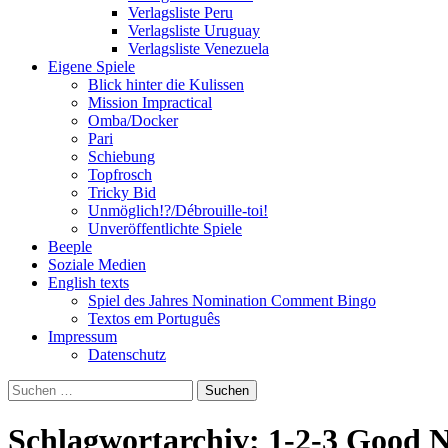
Verlagsliste Peru
Verlagsliste Uruguay
Verlagsliste Venezuela
Eigene Spiele
Blick hinter die Kulissen
Mission Impractical
Omba/Docker
Pari
Schiebung
Topfrosch
Tricky Bid
Unmöglich!?/Débrouille-toi!
Unveröffentlichte Spiele
Beeple
Soziale Medien
English texts
Spiel des Jahres Nomination Comment Bingo
Textos em Português
Impressum
Datenschutz
Suchen
nach:
Schlagwortarchiv: 1-2-3 Good N