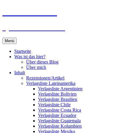
Zum
Du bist dran!
Inhalt
springen
Spiele aus aller Welt
Menü
Startseite
Was ist das hier?
Über dieses Blog
Über mich
Inhalt
Rezensionen/Artikel
Verlagsliste Lateinamerika
Verlagsliste Argentinien
Verlagsliste Bolivien
Verlagsliste Brasilien
Verlagsliste Chile
Verlagsliste Costa Rica
Verlagsliste Ecuador
Verlagsliste Guatemala
Verlagsliste Kolumbien
Verlagsliste Mexiko