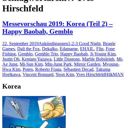
Hirschfeld
Messevorschau 2019: Korea (Teil 2) –
Happy Baobab, Gemblo
22. September 2019
Ankündigungen
1-2-3 Good Night
,
Beagle
Games
,
Dali the Fox
,
Dekalko
,
Edamame
,
EHAIL
,
Flip
,
Fone
Fishing
,
Gemblo
,
Gemblo Trio
,
Happy Baobab
,
Ji-Young Kim
,
Justin Oh
,
Kentaro Yazawa
,
Little Dragons
,
Marble Bobsleigh
,
Mi-
Ae Jung
,
Mi-Sun Kim
,
Min-Jung Park
,
Mirror Garden
,
Myoung-
Hwa Kim
,
Poten
,
Roberto Fraga
,
Sébastien Decad
,
Takuma
Horikawa
,
Vincent Bonnard
,
Yeon Kim
,
Yves Hirschfeld
HilkMAN
Korea