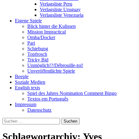
Verlagsliste Peru
Verlagsliste Uruguay
Verlagsliste Venezuela
Eigene Spiele
Blick hinter die Kulissen
Mission Impractical
Omba/Docker
Pari
Schiebung
Topfrosch
Tricky Bid
Unmöglich!?/Débrouille-toi!
Unveröffentlichte Spiele
Beeple
Soziale Medien
English texts
Spiel des Jahres Nomination Comment Bingo
Textos em Português
Impressum
Datenschutz
Suchen
nach:
Schlagwortarchiv: Yves