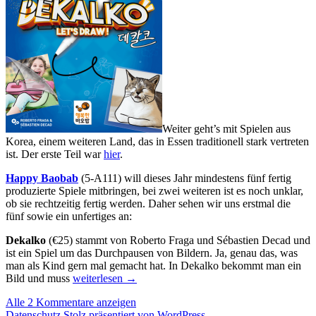
Weiter geht’s mit Spielen aus
Korea, einem weiteren Land, das in Essen traditionell stark vertreten
ist. Der erste Teil war
hier
.
Happy Baobab
(5-A111) will dieses Jahr mindestens fünf fertig
produzierte Spiele mitbringen, bei zwei weiteren ist es noch unklar,
ob sie rechtzeitig fertig werden. Daher sehen wir uns erstmal die
fünf sowie ein unfertiges an:
Dekalko
(€25) stammt von Roberto Fraga und Sébastien Decad und
ist ein Spiel um das Durchpausen von Bildern. Ja, genau das, was
man als Kind gern mal gemacht hat. In Dekalko bekommt man ein
Messevorschau
Bild und muss
weiterlesen
→
2019:
Alle 2 Kommentare anzeigen
Korea
Datenschutz
Stolz präsentiert von WordPress
(Teil