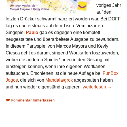
voriges Jahr
auf den
letzten Drücker schwarmfinanziert worden war. Bei DOFF
lag es nun erstmals auf dem Tisch. Vom bizarren
Singspiel
Pablo
gab es dagegen eine komplett
neugestaltete und überarbeitete Ausgabe zu bewundern.
In diesem Partyspiel von Marcos Mayora und Kevly
Ciesca geht es darum, singend Wortkarten loszuwerden,
wobei die anderen Spieler*innen in den Gesang mit
einsteigen können, wenn ihre eigenen Wortkarten
auftauchen. Erschienen ist die neue Auflage bei
FunBox
Jogos
, die sich von
Mandala/grok
abgespalten haben
Neue Spiele aus Late
und nun wieder eigenständig agieren.
weiterlesen
→
Kommentar hinterlassen