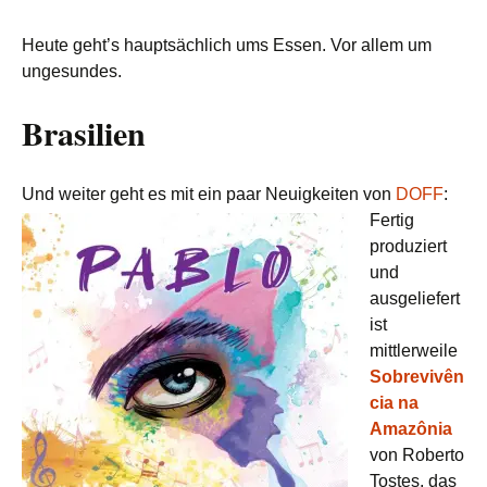
Heute geht’s hauptsächlich ums Essen. Vor allem um
ungesundes.
Brasilien
Und weiter geht es mit ein paar Neuigkeiten von
DOFF
:
Fertig
produziert
und
ausgeliefert
ist
mittlerweile
Sobrevivên
cia na
Amazônia
von Roberto
Tostes, das