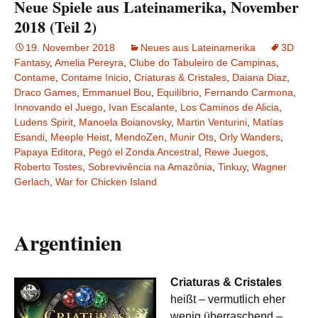
Neue Spiele aus Lateinamerika, November
2018 (Teil 2)
19. November 2018
Neues aus Lateinamerika
3D
Fantasy
,
Amelia Pereyra
,
Clube do Tabuleiro de Campinas
,
Contame
,
Contame Inicio
,
Criaturas & Cristales
,
Daiana Diaz
,
Draco Games
,
Emmanuel Bou
,
Equilíbrio
,
Fernando Carmona
,
Innovando el Juego
,
Ivan Escalante
,
Los Caminos de Alicia
,
Ludens Spirit
,
Manoela Boianovsky
,
Martin Venturini
,
Matías
Esandi
,
Meeple Heist
,
MendoZen
,
Munir Ots
,
Orly Wanders
,
Papaya Editora
,
Pegó el Zonda Ancestral
,
Rewe Juegos
,
Roberto Tostes
,
Sobrevivência na Amazônia
,
Tinkuy
,
Wagner
Gerlach
,
War for Chicken Island
Argentinien
Criaturas & Cristales
heißt – vermutlich eher
wenig überraschend –