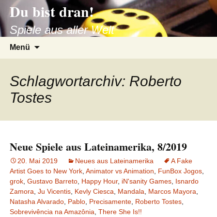
Du bist dran!
Zum
Inhalt
Spiele aus aller Welt
springen
Suchen
Menü
nach:
Schlagwortarchiv: Roberto
Tostes
Neue Spiele aus Lateinamerika, 8/2019
20. Mai 2019
Neues aus Lateinamerika
A Fake
Artist Goes to New York
,
Animator vs Animation
,
FunBox Jogos
,
grok
,
Gustavo Barreto
,
Happy Hour
,
iN'sanity Games
,
Isnardo
Zamora
,
Ju Vicentis
,
Kevly Ciesca
,
Mandala
,
Marcos Mayora
,
Natasha Alvarado
,
Pablo
,
Precisamente
,
Roberto Tostes
,
Sobrevivência na Amazônia
,
There She Is!!