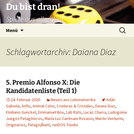
Zum
Du bist dran!
Inhalt
Spiele aus aller Welt
springen
Suchen
Menü
nach:
Schlagwortarchiv: Daiana Diaz
5. Premio Alfonso X: Die
Kandidatenliste (Teil 1)
24. Februar 2020
Neues aus Lateinamerika
Adán
Gabiola
,
Anfis
,
Animal Color
,
Criaturas & Cristales
,
Daiana Diaz
,
Emiliano Gunckel
,
Emmanuel Bou
,
Lab Rats
,
Lucas Charra
,
Ludogonia
Juegos Patagónicos
,
María Luz Cantisani Rovasio
,
Martin Venturini
,
Originarios
,
Patago¡Ñam!
,
runDOS Studio