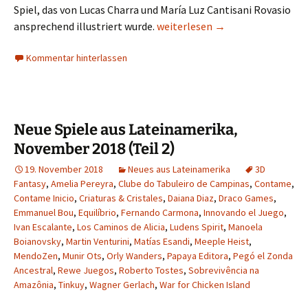
Spiel, das von Lucas Charra und María Luz Cantisani Rovasio
5. Premio Alfonso X: Die Kandidat
ansprechend illustriert wurde.
weiterlesen
→
Kommentar hinterlassen
Neue Spiele aus Lateinamerika,
November 2018 (Teil 2)
19. November 2018
Neues aus Lateinamerika
3D
Fantasy
,
Amelia Pereyra
,
Clube do Tabuleiro de Campinas
,
Contame
,
Contame Inicio
,
Criaturas & Cristales
,
Daiana Diaz
,
Draco Games
,
Emmanuel Bou
,
Equilíbrio
,
Fernando Carmona
,
Innovando el Juego
,
Ivan Escalante
,
Los Caminos de Alicia
,
Ludens Spirit
,
Manoela
Boianovsky
,
Martin Venturini
,
Matías Esandi
,
Meeple Heist
,
MendoZen
,
Munir Ots
,
Orly Wanders
,
Papaya Editora
,
Pegó el Zonda
Ancestral
,
Rewe Juegos
,
Roberto Tostes
,
Sobrevivência na
Amazônia
,
Tinkuy
,
Wagner Gerlach
,
War for Chicken Island