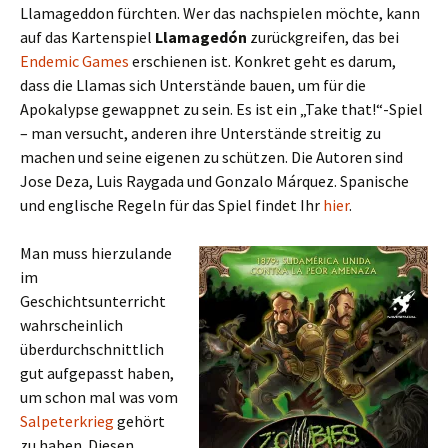
Llamageddon fürchten. Wer das nachspielen möchte, kann
auf das Kartenspiel
Llamagedón
zurückgreifen, das bei
Endemic Games
erschienen ist. Konkret geht es darum,
dass die Llamas sich Unterstände bauen, um für die
Apokalypse gewappnet zu sein. Es ist ein „Take that!“-Spiel
– man versucht, anderen ihre Unterstände streitig zu
machen und seine eigenen zu schützen. Die Autoren sind
Jose Deza, Luis Raygada und Gonzalo Márquez. Spanische
und englische Regeln für das Spiel findet Ihr
hier
.
Man muss hierzulande
im
Geschichtsunterricht
wahrscheinlich
überdurchschnittlich
gut aufgepasst haben,
um schon mal was vom
Salpeterkrieg
gehört
zu haben. Diesen