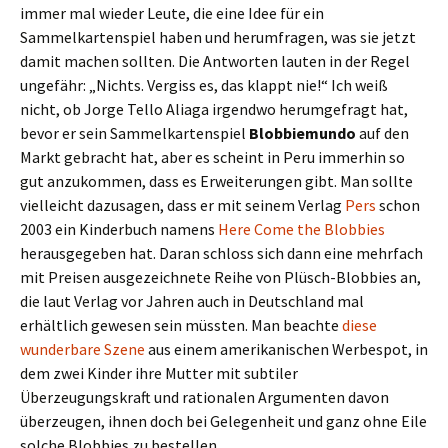
immer mal wieder Leute, die eine Idee für ein
Sammelkartenspiel haben und herumfragen, was sie jetzt
damit machen sollten. Die Antworten lauten in der Regel
ungefähr: „Nichts. Vergiss es, das klappt nie!“ Ich weiß
nicht, ob Jorge Tello Aliaga irgendwo herumgefragt hat,
bevor er sein Sammelkartenspiel
Blobbiemundo
auf den
Markt gebracht hat, aber es scheint in Peru immerhin so
gut anzukommen, dass es Erweiterungen gibt. Man sollte
vielleicht dazusagen, dass er mit seinem Verlag
Pers
schon
2003 ein Kinderbuch namens
Here Come the Blobbies
herausgegeben hat. Daran schloss sich dann eine mehrfach
mit Preisen ausgezeichnete Reihe von Plüsch-Blobbies an,
die laut Verlag vor Jahren auch in Deutschland mal
erhältlich gewesen sein müssten. Man beachte
diese
wunderbare Szene
aus einem amerikanischen Werbespot, in
dem zwei Kinder ihre Mutter mit subtiler
Überzeugungskraft und rationalen Argumenten davon
überzeugen, ihnen doch bei Gelegenheit und ganz ohne Eile
solche Blobbies zu bestellen.