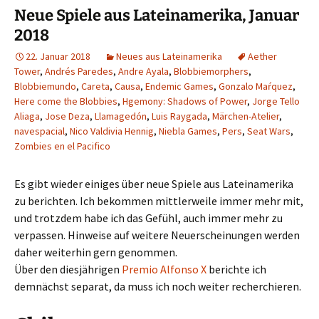
Neue Spiele aus Lateinamerika, Januar
2018
22. Januar 2018
Neues aus Lateinamerika
Aether
Tower
,
Andrés Paredes
,
Andre Ayala
,
Blobbiemorphers
,
Blobbiemundo
,
Careta
,
Causa
,
Endemic Games
,
Gonzalo Maŕquez
,
Here come the Blobbies
,
Hgemony: Shadows of Power
,
Jorge Tello
Aliaga
,
Jose Deza
,
Llamagedón
,
Luis Raygada
,
Märchen-Atelier
,
navespacial
,
Nico Valdivia Hennig
,
Niebla Games
,
Pers
,
Seat Wars
,
Zombies en el Pacifico
Es gibt wieder einiges über neue Spiele aus Lateinamerika
zu berichten. Ich bekommen mittlerweile immer mehr mit,
und trotzdem habe ich das Gefühl, auch immer mehr zu
verpassen. Hinweise auf weitere Neuerscheinungen werden
daher weiterhin gern genommen.
Über den diesjährigen
Premio Alfonso X
berichte ich
demnächst separat, da muss ich noch weiter recherchieren.