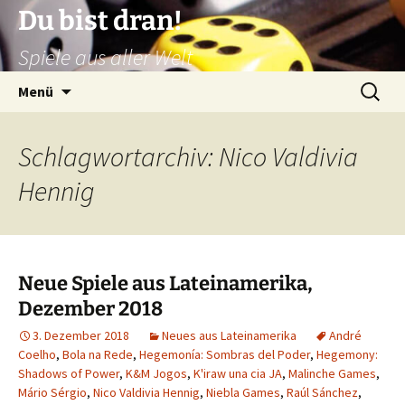
Zum
Du bist dran!
Inhalt
Spiele aus aller Welt
springen
Suchen
Menü
nach:
Schlagwortarchiv: Nico Valdivia
Hennig
Neue Spiele aus Lateinamerika,
Dezember 2018
3. Dezember 2018
Neues aus Lateinamerika
André
Coelho
,
Bola na Rede
,
Hegemonía: Sombras del Poder
,
Hegemony:
Shadows of Power
,
K&M Jogos
,
K'iraw una cia JA
,
Malinche Games
,
Mário Sérgio
,
Nico Valdivia Hennig
,
Niebla Games
,
Raúl Sánchez
,