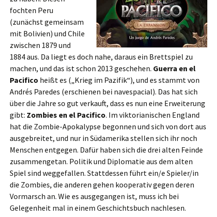
fochten Peru
(zunächst gemeinsam
mit Bolivien) und Chile
zwischen 1879 und
1884 aus. Da liegt es doch nahe, daraus ein Brettspiel zu
machen, und das ist schon 2013 geschehen.
Guerra en el
Pacifico
heißt es („Krieg im Pazifik“), und es stammt von
Andrés Paredes (erschienen bei navespacial). Das hat sich
über die Jahre so gut verkauft, dass es nun eine Erweiterung
gibt:
Zombies en el Pacifico
. Im viktorianischen England
hat die Zombie-Apokalypse begonnen und sich von dort aus
ausgebreitet, und nur in Südamerika stellen sich ihr noch
Menschen entgegen. Dafür haben sich die drei alten Feinde
zusammengetan. Politik und Diplomatie aus dem alten
Spiel sind weggefallen. Stattdessen führt ein/e Spieler/in
die Zombies, die anderen gehen kooperativ gegen deren
Vormarsch an. Wie es ausgegangen ist, muss ich bei
Gelegenheit mal in einem Geschichtsbuch nachlesen.