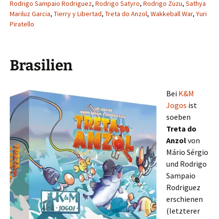
Rodrigo Sampaio Rodriguez
,
Rodrigo Satyro
,
Rodrigo Zuzu
,
Sathya
Mariluz Garcia
,
Tierry y Libertad
,
Treta do Anzol
,
Wakkeball War
,
Yuri
Piratello
Brasilien
Bei
K&M
Jogos
ist
soeben
Treta do
Anzol
von
Mário Sérgio
und Rodrigo
Sampaio
Rodriguez
erschienen
(letzterer