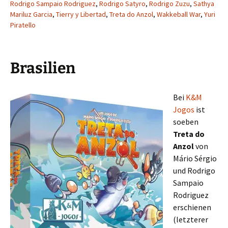
Rodrigo Sampaio Rodriguez
,
Rodrigo Satyro
,
Rodrigo Zuzu
,
Sathya
Mariluz Garcia
,
Tierry y Libertad
,
Treta do Anzol
,
Wakkeball War
,
Yuri
Piratello
Brasilien
Bei
K&M
Jogos
ist
soeben
Treta do
Anzol
von
Mário Sérgio
und Rodrigo
Sampaio
Rodriguez
erschienen
(letzterer