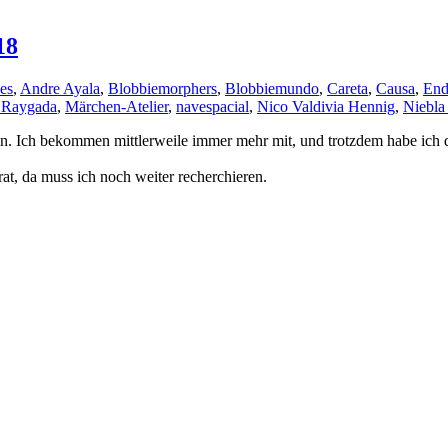
18
es
,
Andre Ayala
,
Blobbiemorphers
,
Blobbiemundo
,
Careta
,
Causa
,
End
 Raygada
,
Märchen-Atelier
,
navespacial
,
Nico Valdivia Hennig
,
Niebla
ten. Ich bekommen mittlerweile immer mehr mit, und trotzdem habe ich
at, da muss ich noch weiter recherchieren.