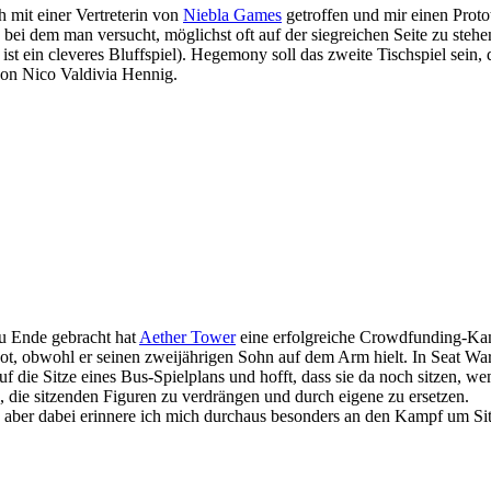
h mit einer Vertreterin von
Niebla Games
getroffen und mir einen Prot
 bei dem man versucht, möglichst oft auf der siegreichen Seite zu stehe
s ist ein cleveres Bluffspiel). Hegemony soll das zweite Tischspiel sein,
von Nico Valdivia Hennig.
zu Ende gebracht hat
Aether Tower
eine erfolgreiche Crowdfunding-Ka
bot, obwohl er seinen zweijährigen Sohn auf dem Arm hielt. In Seat War
uf die Sitze eines Bus-Spielplans und hofft, dass sie da noch sitzen,
 die sitzenden Figuren zu verdrängen und durch eigene zu ersetzen.
ber dabei erinnere ich mich durchaus besonders an den Kampf um Sitzp