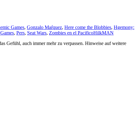
emic Games
,
Gonzalo Maŕquez
,
Here come the Blobbies
,
Hgemony:
 Games
,
Pers
,
Seat Wars
,
Zombies en el Pacifico
HilkMAN
 das Gefühl, auch immer mehr zu verpassen. Hinweise auf weitere