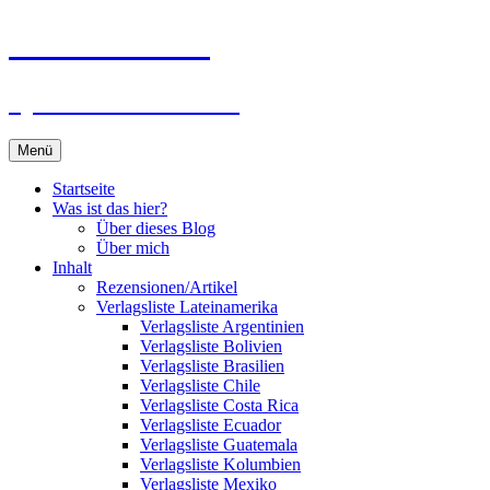
Zum
Du bist dran!
Inhalt
springen
Spiele aus aller Welt
Menü
Startseite
Was ist das hier?
Über dieses Blog
Über mich
Inhalt
Rezensionen/Artikel
Verlagsliste Lateinamerika
Verlagsliste Argentinien
Verlagsliste Bolivien
Verlagsliste Brasilien
Verlagsliste Chile
Verlagsliste Costa Rica
Verlagsliste Ecuador
Verlagsliste Guatemala
Verlagsliste Kolumbien
Verlagsliste Mexiko