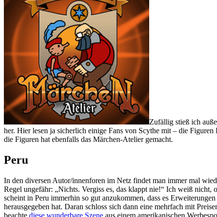
Zufällig stieß ich a
her. Hier lesen ja sicherlich einige Fans von Scythe mit – die Figu
die Figuren hat ebenfalls das Märchen-Atelier gemacht.
Peru
In den diversen Autor/innenforen im Netz findet man immer mal wieder
Regel ungefähr: „Nichts. Vergiss es, das klappt nie!“ Ich weiß nicht
scheint in Peru immerhin so gut anzukommen, dass es Erweiterungen g
herausgegeben hat. Daran schloss sich dann eine mehrfach mit Preise
beachte
diese wunderbare Szene
aus einem amerikanischen Werbespot,