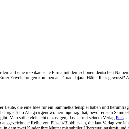
ußerdem auf eine mexikanische Firma mit dem schönen deutschen Name
ren Eurer Erweiterungen kommen aus Guadalajara. Hättet Ihr’s gewusst
 Leute, die eine Idee für ein Sammelkartenspiel haben und herumfragen
, ob Jorge Tello Aliaga irgendwo herumgefragt hat, bevor er sein Samme
ibt. Man sollte vielleicht dazusagen, dass er mit seinem Verlag
Pers
sc
n ausgezeichnete Reihe von Plüsch-Blobbies an, die laut Verlag vor Ja
 in dem zwei Kinder ihre Mutter mit subtiler Überzeugungskraft und 