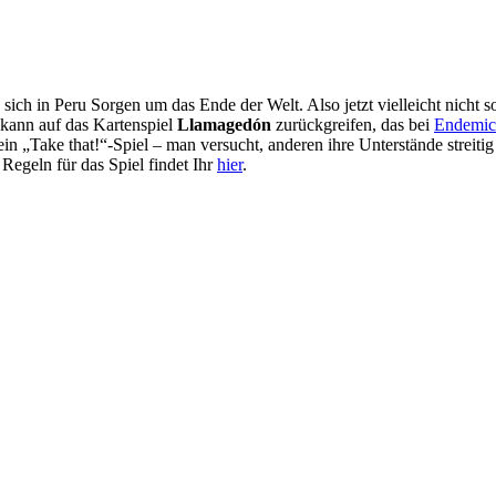
ch in Peru Sorgen um das Ende der Welt. Also jetzt vielleicht nicht so 
kann auf das Kartenspiel
Llamagedón
zurückgreifen, das bei
Endemic
in „Take that!“-Spiel – man versucht, anderen ihre Unterstände streit
egeln für das Spiel findet Ihr
hier
.