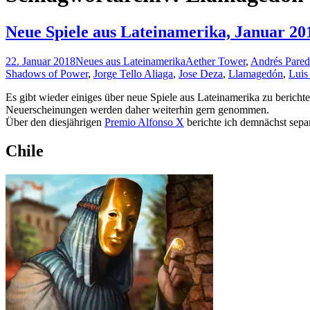
Neue Spiele aus Lateinamerika, Januar 20
22. Januar 2018
Neues aus Lateinamerika
Aether Tower
,
Andrés Pared
Shadows of Power
,
Jorge Tello Aliaga
,
Jose Deza
,
Llamagedón
,
Luis
Es gibt wieder einiges über neue Spiele aus Lateinamerika zu berich
Neuerscheinungen werden daher weiterhin gern genommen.
Über den diesjährigen
Premio Alfonso X
berichte ich demnächst separ
Chile