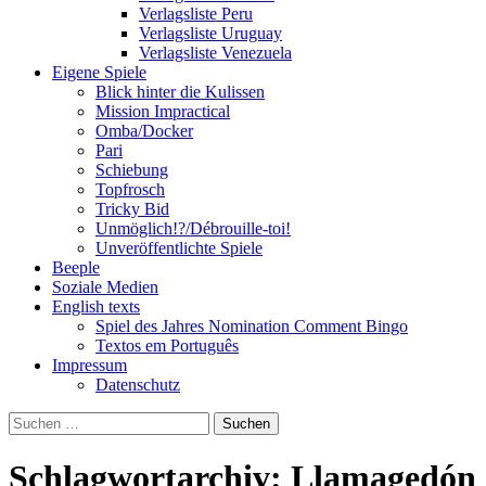
Verlagsliste Peru
Verlagsliste Uruguay
Verlagsliste Venezuela
Eigene Spiele
Blick hinter die Kulissen
Mission Impractical
Omba/Docker
Pari
Schiebung
Topfrosch
Tricky Bid
Unmöglich!?/Débrouille-toi!
Unveröffentlichte Spiele
Beeple
Soziale Medien
English texts
Spiel des Jahres Nomination Comment Bingo
Textos em Português
Impressum
Datenschutz
Suchen
nach:
Schlagwortarchiv: Llamagedón