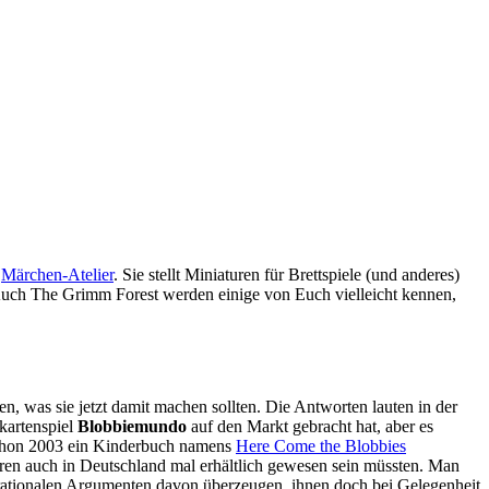
n
Märchen-Atelier
. Sie stellt Miniaturen für Brettspiele (und anderes)
? Auch The Grimm Forest werden einige von Euch vielleicht kennen,
, was sie jetzt damit machen sollten. Die Antworten lauten in der
lkartenspiel
Blobbiemundo
auf den Markt gebracht hat, aber es
hon 2003 ein Kinderbuch namens
Here Come the Blobbies
hren auch in Deutschland mal erhältlich gewesen sein müssten. Man
rationalen Argumenten davon überzeugen, ihnen doch bei Gelegenheit