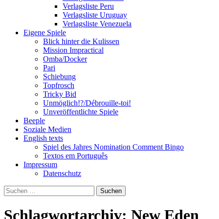
Verlagsliste Peru
Verlagsliste Uruguay
Verlagsliste Venezuela
Eigene Spiele
Blick hinter die Kulissen
Mission Impractical
Omba/Docker
Pari
Schiebung
Topfrosch
Tricky Bid
Unmöglich!?/Débrouille-toi!
Unveröffentlichte Spiele
Beeple
Soziale Medien
English texts
Spiel des Jahres Nomination Comment Bingo
Textos em Português
Impressum
Datenschutz
Suchen
nach:
Schlagwortarchiv: New Eden