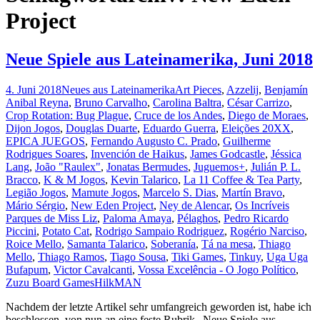
Project
Neue Spiele aus Lateinamerika, Juni 2018
4. Juni 2018
Neues aus Lateinamerika
Art Pieces
,
Azzelij
,
Benjamín
Anibal Reyna
,
Bruno Carvalho
,
Carolina Baltra
,
César Carrizo
,
Crop Rotation: Bug Plague
,
Cruce de los Andes
,
Diego de Moraes
,
Dijon Jogos
,
Douglas Duarte
,
Eduardo Guerra
,
Eleições 20XX
,
EPICA JUEGOS
,
Fernando Augusto C. Prado
,
Guilherme
Rodrigues Soares
,
Invención de Haikus
,
James Godcastle
,
Jéssica
Lang
,
João "Raulex"
,
Jonatas Bermudes
,
Juguemos+
,
Julián P. L.
Bracco
,
K & M Jogos
,
Kevin Talarico
,
La 11 Coffee & Tea Party
,
Legião Jogos
,
Mamute Jogos
,
Marcelo S. Dias
,
Martín Bravo
,
Mário Sérgio
,
New Eden Project
,
Ney de Alencar
,
Os Incríveis
Parques de Miss Liz
,
Paloma Amaya
,
Pélaghos
,
Pedro Ricardo
Piccini
,
Potato Cat
,
Rodrigo Sampaio Rodriguez
,
Rogério Narciso
,
Roice Mello
,
Samanta Talarico
,
Soberanía
,
Tá na mesa
,
Thiago
Mello
,
Thiago Ramos
,
Tiago Sousa
,
Tiki Games
,
Tinkuy
,
Uga Uga
Bufapum
,
Victor Cavalcanti
,
Vossa Excelência - O Jogo Político
,
Zuzu Board Games
HilkMAN
Nachdem der letzte Artikel sehr umfangreich geworden ist, habe ich
beschlossen, von nun an eine feste Rubrik „Neue Spiele aus