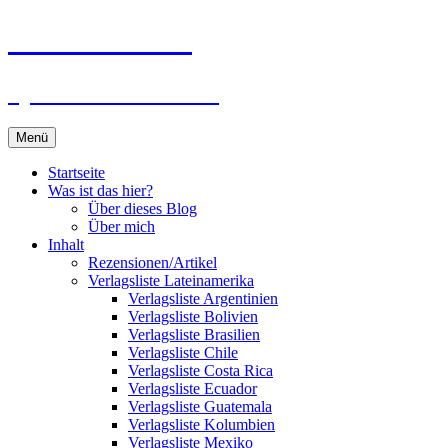
Zum
Du bist dran!
Inhalt
springen
Spiele aus aller Welt
Menü
Startseite
Was ist das hier?
Über dieses Blog
Über mich
Inhalt
Rezensionen/Artikel
Verlagsliste Lateinamerika
Verlagsliste Argentinien
Verlagsliste Bolivien
Verlagsliste Brasilien
Verlagsliste Chile
Verlagsliste Costa Rica
Verlagsliste Ecuador
Verlagsliste Guatemala
Verlagsliste Kolumbien
Verlagsliste Mexiko