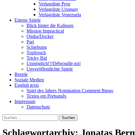
Verlagsliste Peru
Verlagsliste Uruguay
Verlagsliste Venezuela
Eigene Spiele
Blick hinter die Kulissen
Mission Impractical
Omba/Docker
Pari
Schiebung
Topfrosch
Tricky Bid
Unmöglich!?/Débrouille-toi!
Unveröffentlichte Spiele
Beeple
Soziale Medien
English texts
Spiel des Jahres Nomination Comment Bingo
Textos em Português
Impressum
Datenschutz
Suchen
nach:
Schlagwortarchiv: Jonatas Ber