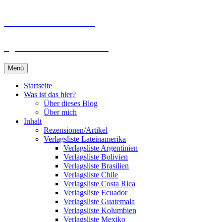
Zum
Du bist dran!
Inhalt
springen
Spiele aus aller Welt
Menü
Startseite
Was ist das hier?
Über dieses Blog
Über mich
Inhalt
Rezensionen/Artikel
Verlagsliste Lateinamerika
Verlagsliste Argentinien
Verlagsliste Bolivien
Verlagsliste Brasilien
Verlagsliste Chile
Verlagsliste Costa Rica
Verlagsliste Ecuador
Verlagsliste Guatemala
Verlagsliste Kolumbien
Verlagsliste Mexiko