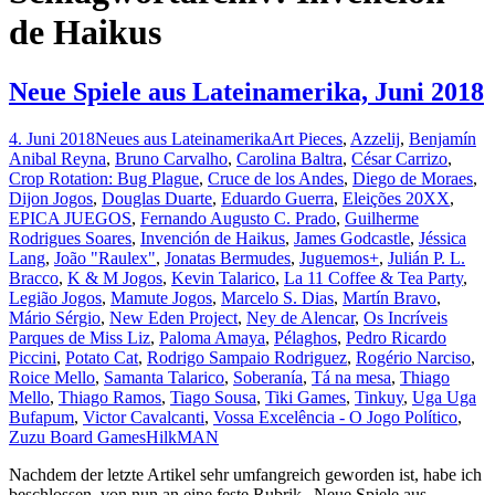
de Haikus
Neue Spiele aus Lateinamerika, Juni 2018
4. Juni 2018
Neues aus Lateinamerika
Art Pieces
,
Azzelij
,
Benjamín
Anibal Reyna
,
Bruno Carvalho
,
Carolina Baltra
,
César Carrizo
,
Crop Rotation: Bug Plague
,
Cruce de los Andes
,
Diego de Moraes
,
Dijon Jogos
,
Douglas Duarte
,
Eduardo Guerra
,
Eleições 20XX
,
EPICA JUEGOS
,
Fernando Augusto C. Prado
,
Guilherme
Rodrigues Soares
,
Invención de Haikus
,
James Godcastle
,
Jéssica
Lang
,
João "Raulex"
,
Jonatas Bermudes
,
Juguemos+
,
Julián P. L.
Bracco
,
K & M Jogos
,
Kevin Talarico
,
La 11 Coffee & Tea Party
,
Legião Jogos
,
Mamute Jogos
,
Marcelo S. Dias
,
Martín Bravo
,
Mário Sérgio
,
New Eden Project
,
Ney de Alencar
,
Os Incríveis
Parques de Miss Liz
,
Paloma Amaya
,
Pélaghos
,
Pedro Ricardo
Piccini
,
Potato Cat
,
Rodrigo Sampaio Rodriguez
,
Rogério Narciso
,
Roice Mello
,
Samanta Talarico
,
Soberanía
,
Tá na mesa
,
Thiago
Mello
,
Thiago Ramos
,
Tiago Sousa
,
Tiki Games
,
Tinkuy
,
Uga Uga
Bufapum
,
Victor Cavalcanti
,
Vossa Excelência - O Jogo Político
,
Zuzu Board Games
HilkMAN
Nachdem der letzte Artikel sehr umfangreich geworden ist, habe ich
beschlossen, von nun an eine feste Rubrik „Neue Spiele aus