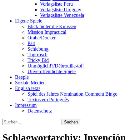
Verlagsliste Peru
Verlagsliste Uruguay
Verlagsliste Venezuela
Eigene Spiele
Blick hinter die Kulissen
Mission Impractical
Omba/Docker
Pari
Schiebung
Topfrosch
Tricky Bid
Unmöglich!?/Débrouille-toi!
Unveröffentlichte Spiele
Beeple
Soziale Medien
English texts
Spiel des Jahres Nomination Comment Bingo
Textos em Português
Impressum
Datenschutz
Suchen
nach:
Schlagwortarchiv: Invención