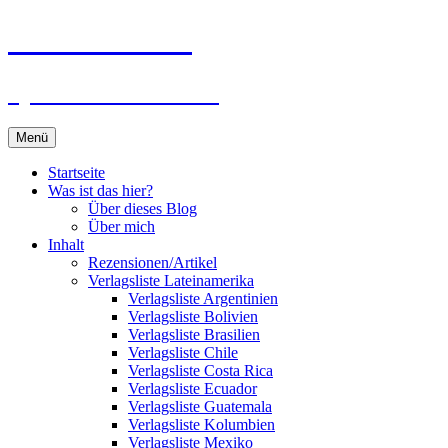
Zum
Du bist dran!
Inhalt
springen
Spiele aus aller Welt
Menü
Startseite
Was ist das hier?
Über dieses Blog
Über mich
Inhalt
Rezensionen/Artikel
Verlagsliste Lateinamerika
Verlagsliste Argentinien
Verlagsliste Bolivien
Verlagsliste Brasilien
Verlagsliste Chile
Verlagsliste Costa Rica
Verlagsliste Ecuador
Verlagsliste Guatemala
Verlagsliste Kolumbien
Verlagsliste Mexiko