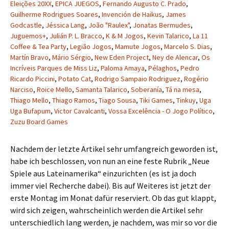
Eleições 20XX
,
EPICA JUEGOS
,
Fernando Augusto C. Prado
,
Guilherme Rodrigues Soares
,
Invención de Haikus
,
James
Godcastle
,
Jéssica Lang
,
João "Raulex"
,
Jonatas Bermudes
,
Juguemos+
,
Julián P. L. Bracco
,
K & M Jogos
,
Kevin Talarico
,
La 11
Coffee & Tea Party
,
Legião Jogos
,
Mamute Jogos
,
Marcelo S. Dias
,
Martín Bravo
,
Mário Sérgio
,
New Eden Project
,
Ney de Alencar
,
Os
Incríveis Parques de Miss Liz
,
Paloma Amaya
,
Pélaghos
,
Pedro
Ricardo Piccini
,
Potato Cat
,
Rodrigo Sampaio Rodriguez
,
Rogério
Narciso
,
Roice Mello
,
Samanta Talarico
,
Soberanía
,
Tá na mesa
,
Thiago Mello
,
Thiago Ramos
,
Tiago Sousa
,
Tiki Games
,
Tinkuy
,
Uga
Uga Bufapum
,
Victor Cavalcanti
,
Vossa Excelência - O Jogo Político
,
Zuzu Board Games
Nachdem der letzte Artikel sehr umfangreich geworden ist,
habe ich beschlossen, von nun an eine feste Rubrik „Neue
Spiele aus Lateinamerika“ einzurichten (es ist ja doch
immer viel Recherche dabei). Bis auf Weiteres ist jetzt der
erste Montag im Monat dafür reserviert. Ob das gut klappt,
wird sich zeigen, wahrscheinlich werden die Artikel sehr
unterschiedlich lang werden, je nachdem, was mir so vor die