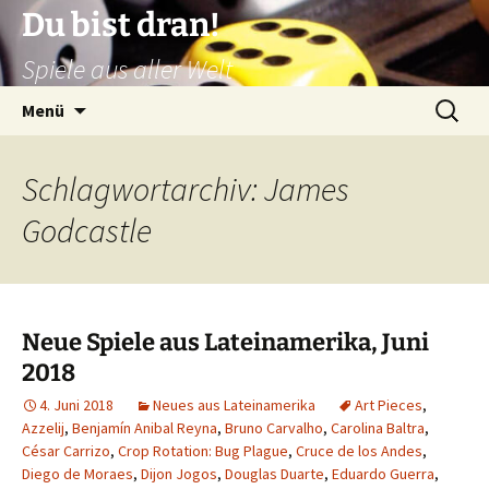
Zum
Du bist dran!
Inhalt
Spiele aus aller Welt
springen
Suchen
Menü
nach:
Schlagwortarchiv: James
Godcastle
Neue Spiele aus Lateinamerika, Juni
2018
4. Juni 2018
Neues aus Lateinamerika
Art Pieces
,
Azzelij
,
Benjamín Anibal Reyna
,
Bruno Carvalho
,
Carolina Baltra
,
César Carrizo
,
Crop Rotation: Bug Plague
,
Cruce de los Andes
,
Diego de Moraes
,
Dijon Jogos
,
Douglas Duarte
,
Eduardo Guerra
,