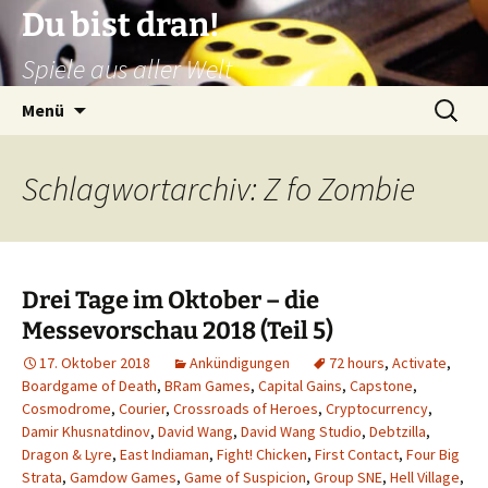
Zum
Du bist dran!
Inhalt
Spiele aus aller Welt
springen
Suchen
Menü
nach:
Schlagwortarchiv: Z fo Zombie
Drei Tage im Oktober – die
Messevorschau 2018 (Teil 5)
17. Oktober 2018
Ankündigungen
72 hours
,
Activate
,
Boardgame of Death
,
BRam Games
,
Capital Gains
,
Capstone
,
Cosmodrome
,
Courier
,
Crossroads of Heroes
,
Cryptocurrency
,
Damir Khusnatdinov
,
David Wang
,
David Wang Studio
,
Debtzilla
,
Dragon & Lyre
,
East Indiaman
,
Fight! Chicken
,
First Contact
,
Four Big
Strata
,
Gamdow Games
,
Game of Suspicion
,
Group SNE
,
Hell Village
,