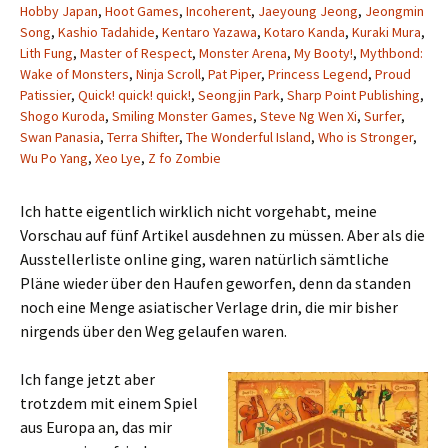
Hobby Japan
,
Hoot Games
,
Incoherent
,
Jaeyoung Jeong
,
Jeongmin
Song
,
Kashio Tadahide
,
Kentaro Yazawa
,
Kotaro Kanda
,
Kuraki Mura
,
Lith Fung
,
Master of Respect
,
Monster Arena
,
My Booty!
,
Mythbond:
Wake of Monsters
,
Ninja Scroll
,
Pat Piper
,
Princess Legend
,
Proud
Patissier
,
Quick! quick! quick!
,
Seongjin Park
,
Sharp Point Publishing
,
Shogo Kuroda
,
Smiling Monster Games
,
Steve Ng Wen Xi
,
Surfer
,
Swan Panasia
,
Terra Shifter
,
The Wonderful Island
,
Who is Stronger
,
Wu Po Yang
,
Xeo Lye
,
Z fo Zombie
Ich hatte eigentlich wirklich nicht vorgehabt, meine
Vorschau auf fünf Artikel ausdehnen zu müssen. Aber als die
Ausstellerliste online ging, waren natürlich sämtliche
Pläne wieder über den Haufen geworfen, denn da standen
noch eine Menge asiatischer Verlage drin, die mir bisher
nirgends über den Weg gelaufen waren.
Ich fange jetzt aber
trotzdem mit einem Spiel
aus Europa an, das mir