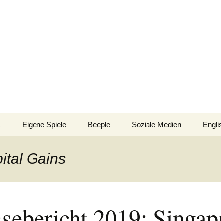
n!
t
Eigene Spiele
Beeple
Soziale Medien
Engli
nsionen/Artikel
Blick hinter die Kulissen
Spiel
Nomi
ital Gains
Bingo
gsliste
Mission Impractical
Verlagsliste Argentinien
inamerika
Texto
Omba/Docker
Verlagsliste Bolivien
sebericht 2019: Singap
Pari
Verlagsliste Brasilien