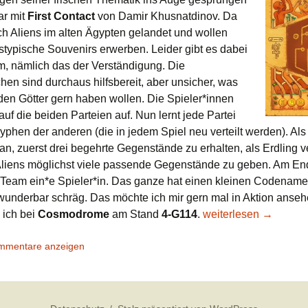
ar mit
First Contact
von Damir Khusnatdinov. Da
ch Aliens im alten Ägypten gelandet und wollen
stypische Souvenirs erwerben. Leider gibt es dabei
m, nämlich das der Verständigung. Die
hen sind durchaus hilfsbereit, aber unsicher, was
den Götter gern haben wollen. Die Spieler*innen
 auf die beiden Parteien auf. Nun lernt jede Partei
yphen der anderen (die in jedem Spiel neu verteilt werden). Als
an, zuerst drei begehrte Gegenstände zu erhalten, als Erdling v
liens möglichst viele passende Gegenstände zu geben. Am En
Team ein*e Spieler*in. Das ganze hat einen kleinen Codenam
 wunderbar schräg. Das möchte ich mir gern mal in Aktion anse
Drei Tage im Oktober
 ich bei
Cosmodrome
am Stand
4-G114
.
weiterlesen
→
ommentare anzeigen