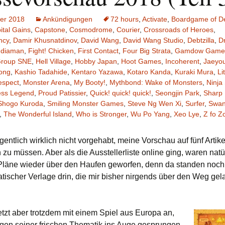
ber 2018
Ankündigungen
72 hours
,
Activate
,
Boardgame of D
ital Gains
,
Capstone
,
Cosmodrome
,
Courier
,
Crossroads of Heroes
,
ncy
,
Damir Khusnatdinov
,
David Wang
,
David Wang Studio
,
Debtzilla
,
D
ndiaman
,
Fight! Chicken
,
First Contact
,
Four Big Strata
,
Gamdow Game
roup SNE
,
Hell Village
,
Hobby Japan
,
Hoot Games
,
Incoherent
,
Jaeyo
ong
,
Kashio Tadahide
,
Kentaro Yazawa
,
Kotaro Kanda
,
Kuraki Mura
,
Li
espect
,
Monster Arena
,
My Booty!
,
Mythbond: Wake of Monsters
,
Ninja 
ess Legend
,
Proud Patissier
,
Quick! quick! quick!
,
Seongjin Park
,
Sharp 
Shogo Kuroda
,
Smiling Monster Games
,
Steve Ng Wen Xi
,
Surfer
,
Swan
,
The Wonderful Island
,
Who is Stronger
,
Wu Po Yang
,
Xeo Lye
,
Z fo Z
igentlich wirklich nicht vorgehabt, meine Vorschau auf fünf Artike
zu müssen. Aber als die Ausstellerliste online ging, waren natü
Pläne wieder über den Haufen geworfen, denn da standen noch
tischer Verlage drin, die mir bisher nirgends über den Weg gel
etzt aber trotzdem mit einem Spiel aus Europa an,
gen seiner frischen Thematik ins Auge gesprungen