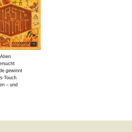
 Alien
ersucht
de gewinnt
es-Touch
hen – und
 – die Messevorschau 2018 (Teil 5)