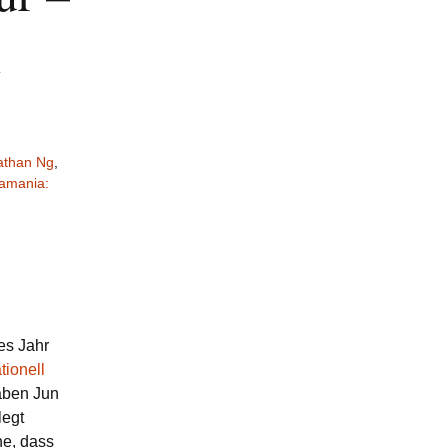
l
athan Ng
,
amania:
es Jahr
tionell
ben Jun
legt
he, dass