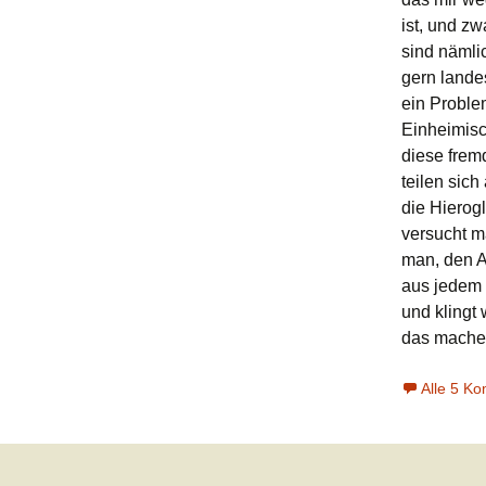
ist, und zw
sind nämli
gern lande
ein Proble
Einheimisc
diese frem
teilen sich
die Hierogl
versucht m
man, den A
aus jedem 
und klingt
das mache
Alle 5 K