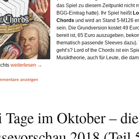
das Spiel zu diesem Zeitpunkt nicht 
BGG-Eintrag hatte). Ihr Spiel heißt
Lo
Chords
und wird an Stand 5-M126 erh
sein. Die Grundversion kostet 49 Eur
bereit ist, 65 Euro auszugeben, bek
thematisch passende Sleeves dazu)
geht’s? Lord of the Chords ist ein Spi
Musiktheorie, auch für Leute, die dami
Messebericht 2019: Singapur – Lord of the Chords, Capita
ichts
weiterlesen
→
ommentare anzeigen
i Tage im Oktober – die
sevorschau 2018 (Teil 