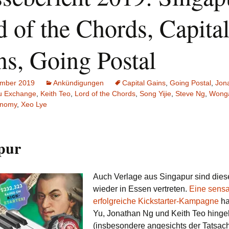
Schiebung
Verlagsliste Chile
d of the Chords, Capita
Topfrosch
Verlagsliste Costa Rica
ns, Going Postal
Tricky Bid
Verlagsliste Ecuador
ember 2019
Ankündigungen
Capital Gains
,
Going Postal
,
Jon
Unmöglich!?/Débrouille-
Verlagsliste Guatemala
toi!
ju Exchange
,
Keith Teo
,
Lord of the Chords
,
Song Yijie
,
Steve Ng
,
Wong
onomy
,
Xeo Lye
Verlagsliste Kolumbien
Unveröffentlichte Spiele
Verlagsliste Mexiko
pur
Verlagsliste Peru
Verlagsliste Uruguay
Auch Verlage aus Singapur sind dies
wieder in Essen vertreten.
Eine sensa
Verlagsliste Venezuela
erfolgreiche Kickstarter-Kampagne
ha
Yu, Jonathan Ng und Keith Teo hinge
(insbesondere angesichts der Tatsac