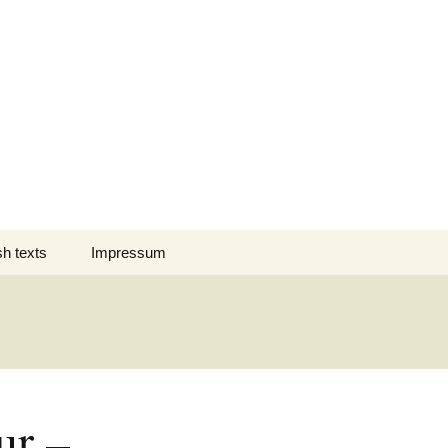
Suchen
sh texts
Impressum
nach:
 des Jahres
Datenschutz
nation Comment
s em Português
ur –