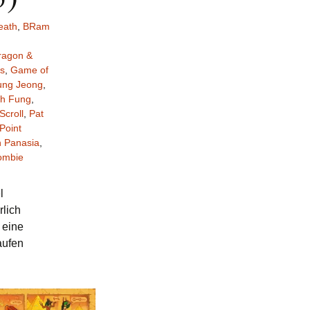
eath
,
BRam
ragon &
s
,
Game of
ung Jeong
,
th Fung
,
Scroll
,
Pat
Point
 Panasia
,
ombie
l
rlich
 eine
aufen