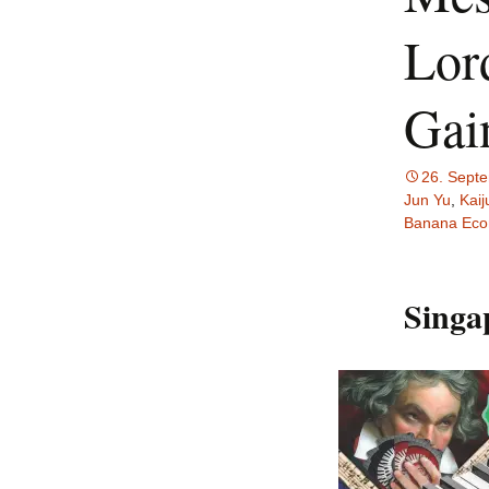
Lor
Gai
26. Sept
Jun Yu
,
Kai
Banana Ec
Singa