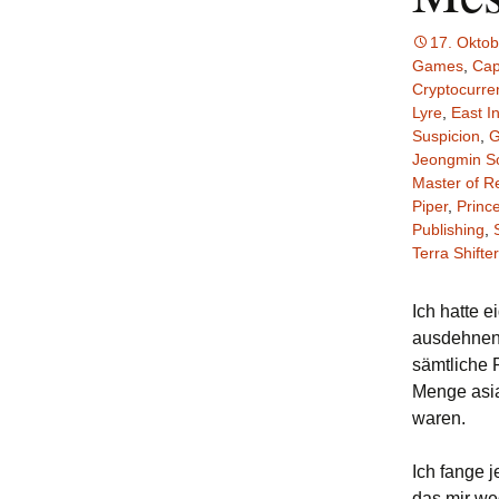
17. Okto
Games
,
Cap
Cryptocurre
Lyre
,
East I
Suspicion
,
G
Jeongmin S
Master of R
Piper
,
Princ
Publishing
,
Terra Shifter
Ich hatte e
ausdehnen 
sämtliche 
Menge asia
waren.
Ich fange j
das mir we