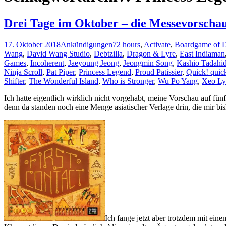
Drei Tage im Oktober – die Messevorschau 
17. Oktober 2018
Ankündigungen
72 hours
,
Activate
,
Boardgame of 
Wang
,
David Wang Studio
,
Debtzilla
,
Dragon & Lyre
,
East Indiaman
Games
,
Incoherent
,
Jaeyoung Jeong
,
Jeongmin Song
,
Kashio Tadahi
Ninja Scroll
,
Pat Piper
,
Princess Legend
,
Proud Patissier
,
Quick! quic
Shifter
,
The Wonderful Island
,
Who is Stronger
,
Wu Po Yang
,
Xeo Ly
Ich hatte eigentlich wirklich nicht vorgehabt, meine Vorschau auf fün
denn da standen noch eine Menge asiatischer Verlage drin, die mir b
Ich fange jetzt aber trotzdem mit ein