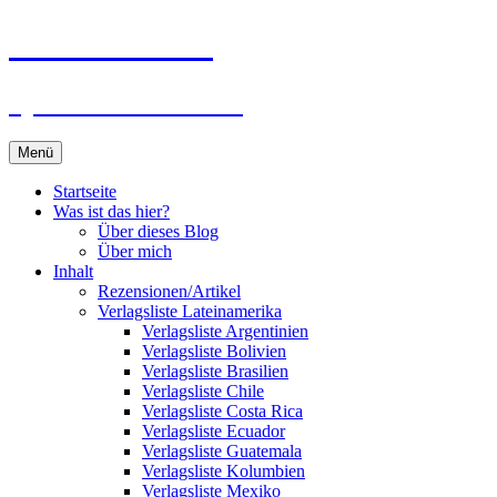
Zum
Du bist dran!
Inhalt
springen
Spiele aus aller Welt
Menü
Startseite
Was ist das hier?
Über dieses Blog
Über mich
Inhalt
Rezensionen/Artikel
Verlagsliste Lateinamerika
Verlagsliste Argentinien
Verlagsliste Bolivien
Verlagsliste Brasilien
Verlagsliste Chile
Verlagsliste Costa Rica
Verlagsliste Ecuador
Verlagsliste Guatemala
Verlagsliste Kolumbien
Verlagsliste Mexiko