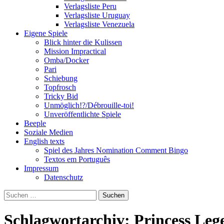
Verlagsliste Peru
Verlagsliste Uruguay
Verlagsliste Venezuela
Eigene Spiele
Blick hinter die Kulissen
Mission Impractical
Omba/Docker
Pari
Schiebung
Topfrosch
Tricky Bid
Unmöglich!?/Débrouille-toi!
Unveröffentlichte Spiele
Beeple
Soziale Medien
English texts
Spiel des Jahres Nomination Comment Bingo
Textos em Português
Impressum
Datenschutz
Suchen
nach:
Schlagwortarchiv: Princess Leg