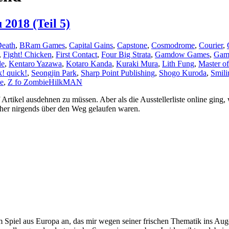
2018 (Teil 5)
Death
,
BRam Games
,
Capital Gains
,
Capstone
,
Cosmodrome
,
Courier
,
,
Fight! Chicken
,
First Contact
,
Four Big Strata
,
Gamdow Games
,
Game
de
,
Kentaro Yazawa
,
Kotaro Kanda
,
Kuraki Mura
,
Lith Fung
,
Master o
k! quick!
,
Seongjin Park
,
Sharp Point Publishing
,
Shogo Kuroda
,
Smil
e
,
Z fo Zombie
HilkMAN
f Artikel ausdehnen zu müssen. Aber als die Ausstellerliste online gin
isher nirgends über den Weg gelaufen waren.
em Spiel aus Europa an, das mir wegen seiner frischen Thematik ins Au