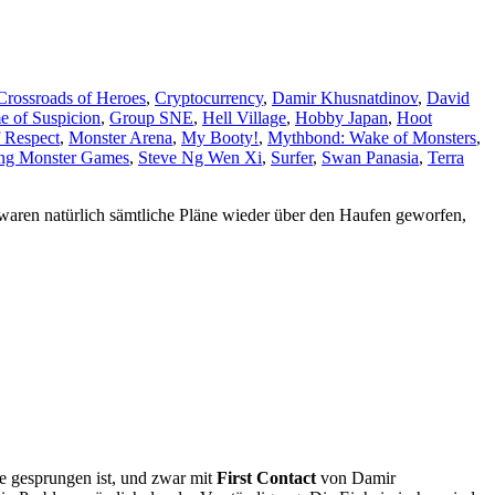
Crossroads of Heroes
,
Cryptocurrency
,
Damir Khusnatdinov
,
David
 of Suspicion
,
Group SNE
,
Hell Village
,
Hobby Japan
,
Hoot
f Respect
,
Monster Arena
,
My Booty!
,
Mythbond: Wake of Monsters
,
ing Monster Games
,
Steve Ng Wen Xi
,
Surfer
,
Swan Panasia
,
Terra
g, waren natürlich sämtliche Pläne wieder über den Haufen geworfen,
ge gesprungen ist, und zwar mit
First Contact
von Damir