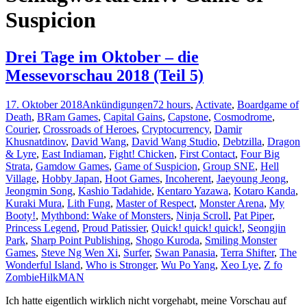
Suspicion
Drei Tage im Oktober – die
Messevorschau 2018 (Teil 5)
17. Oktober 2018
Ankündigungen
72 hours
,
Activate
,
Boardgame of
Death
,
BRam Games
,
Capital Gains
,
Capstone
,
Cosmodrome
,
Courier
,
Crossroads of Heroes
,
Cryptocurrency
,
Damir
Khusnatdinov
,
David Wang
,
David Wang Studio
,
Debtzilla
,
Dragon
& Lyre
,
East Indiaman
,
Fight! Chicken
,
First Contact
,
Four Big
Strata
,
Gamdow Games
,
Game of Suspicion
,
Group SNE
,
Hell
Village
,
Hobby Japan
,
Hoot Games
,
Incoherent
,
Jaeyoung Jeong
,
Jeongmin Song
,
Kashio Tadahide
,
Kentaro Yazawa
,
Kotaro Kanda
,
Kuraki Mura
,
Lith Fung
,
Master of Respect
,
Monster Arena
,
My
Booty!
,
Mythbond: Wake of Monsters
,
Ninja Scroll
,
Pat Piper
,
Princess Legend
,
Proud Patissier
,
Quick! quick! quick!
,
Seongjin
Park
,
Sharp Point Publishing
,
Shogo Kuroda
,
Smiling Monster
Games
,
Steve Ng Wen Xi
,
Surfer
,
Swan Panasia
,
Terra Shifter
,
The
Wonderful Island
,
Who is Stronger
,
Wu Po Yang
,
Xeo Lye
,
Z fo
Zombie
HilkMAN
Ich hatte eigentlich wirklich nicht vorgehabt, meine Vorschau auf