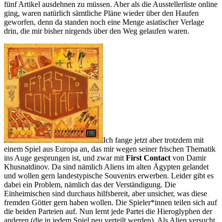
fünf Artikel ausdehnen zu müssen. Aber als die Ausstellerliste online
ging, waren natürlich sämtliche Pläne wieder über den Haufen
geworfen, denn da standen noch eine Menge asiatischer Verlage
drin, die mir bisher nirgends über den Weg gelaufen waren.
Ich fange jetzt aber trotzdem mit
einem Spiel aus Europa an, das mir wegen seiner frischen Thematik
ins Auge gesprungen ist, und zwar mit
First Contact
von Damir
Khusnatdinov. Da sind nämlich Aliens im alten Ägypten gelandet
und wollen gern landestypische Souvenirs erwerben. Leider gibt es
dabei ein Problem, nämlich das der Verständigung. Die
Einheimischen sind durchaus hilfsbereit, aber unsicher, was diese
fremden Götter gern haben wollen. Die Spieler*innen teilen sich auf
die beiden Parteien auf. Nun lernt jede Partei die Hieroglyphen der
anderen (die in jedem Spiel neu verteilt werden). Als Alien versucht