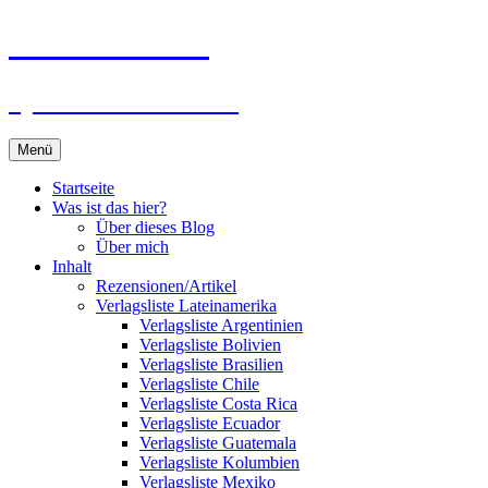
Zum
Du bist dran!
Inhalt
springen
Spiele aus aller Welt
Menü
Startseite
Was ist das hier?
Über dieses Blog
Über mich
Inhalt
Rezensionen/Artikel
Verlagsliste Lateinamerika
Verlagsliste Argentinien
Verlagsliste Bolivien
Verlagsliste Brasilien
Verlagsliste Chile
Verlagsliste Costa Rica
Verlagsliste Ecuador
Verlagsliste Guatemala
Verlagsliste Kolumbien
Verlagsliste Mexiko