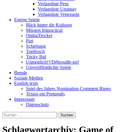
Verlagsliste Peru
Verlagsliste Uruguay
Verlagsliste Venezuela
Eigene Spiele
Blick hinter die Kulissen
Mission Impractical
Omba/Docker
Pari
Schiebung
Topfrosch
Tricky Bid
Unmöglich!?/Débrouille-toi!
Unveröffentlichte Spiele
Beeple
Soziale Medien
English texts
Spiel des Jahres Nomination Comment Bingo
Textos em Português
Impressum
Datenschutz
Suchen
nach:
Schlagwortarchiv: Game of