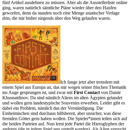
fünf Artikel ausdehnen zu müssen. Aber als die Ausstellerliste online
ging, waren natürlich sämtliche Pläne wieder über den Haufen
geworfen, denn da standen noch eine Menge asiatischer Verlage
drin, die mir bisher nirgends über den Weg gelaufen waren.
Ich fange jetzt aber trotzdem mit
einem Spiel aus Europa an, das mir wegen seiner frischen Thematik
ins Auge gesprungen ist, und zwar mit
First Contact
von Damir
Khusnatdinov. Da sind nämlich Aliens im alten Ägypten gelandet
und wollen gern landestypische Souvenirs erwerben. Leider gibt es
dabei ein Problem, nämlich das der Verständigung. Die
Einheimischen sind durchaus hilfsbereit, aber unsicher, was diese
fremden Götter gern haben wollen. Die Spieler*innen teilen sich auf
die beiden Parteien auf. Nun lernt jede Partei die Hieroglyphen der
anderen (die in jedem Spiel neu verteilt werden). Als Alien versucht