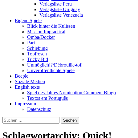
Verlagsliste Peru
Verlagsliste Uruguay
Verlagsliste Venezuela
Eigene Spiele
Blick hinter die Kulissen
Mission Impractical
Omba/Docker
Pari
Schiebung
Topfrosch
Tricky Bid
Unmöglich!?/Débrouille-toi!
Unveröffentlichte Spiele
Beeple
Soziale Medien
English texts
Spiel des Jahres Nomination Comment Bingo
Textos em Português
Impressum
Datenschutz
Suchen
nach:
Schlagwortarchiv: Quick!