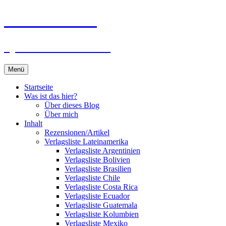
Zum
Du bist dran!
Inhalt
springen
Spiele aus aller Welt
Menü
Startseite
Was ist das hier?
Über dieses Blog
Über mich
Inhalt
Rezensionen/Artikel
Verlagsliste Lateinamerika
Verlagsliste Argentinien
Verlagsliste Bolivien
Verlagsliste Brasilien
Verlagsliste Chile
Verlagsliste Costa Rica
Verlagsliste Ecuador
Verlagsliste Guatemala
Verlagsliste Kolumbien
Verlagsliste Mexiko