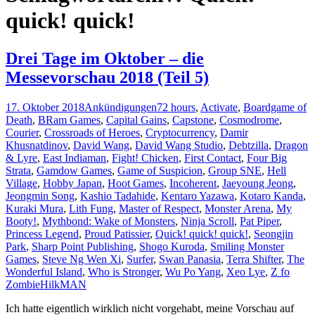
quick! quick!
Drei Tage im Oktober – die
Messevorschau 2018 (Teil 5)
17. Oktober 2018
Ankündigungen
72 hours
,
Activate
,
Boardgame of
Death
,
BRam Games
,
Capital Gains
,
Capstone
,
Cosmodrome
,
Courier
,
Crossroads of Heroes
,
Cryptocurrency
,
Damir
Khusnatdinov
,
David Wang
,
David Wang Studio
,
Debtzilla
,
Dragon
& Lyre
,
East Indiaman
,
Fight! Chicken
,
First Contact
,
Four Big
Strata
,
Gamdow Games
,
Game of Suspicion
,
Group SNE
,
Hell
Village
,
Hobby Japan
,
Hoot Games
,
Incoherent
,
Jaeyoung Jeong
,
Jeongmin Song
,
Kashio Tadahide
,
Kentaro Yazawa
,
Kotaro Kanda
,
Kuraki Mura
,
Lith Fung
,
Master of Respect
,
Monster Arena
,
My
Booty!
,
Mythbond: Wake of Monsters
,
Ninja Scroll
,
Pat Piper
,
Princess Legend
,
Proud Patissier
,
Quick! quick! quick!
,
Seongjin
Park
,
Sharp Point Publishing
,
Shogo Kuroda
,
Smiling Monster
Games
,
Steve Ng Wen Xi
,
Surfer
,
Swan Panasia
,
Terra Shifter
,
The
Wonderful Island
,
Who is Stronger
,
Wu Po Yang
,
Xeo Lye
,
Z fo
Zombie
HilkMAN
Ich hatte eigentlich wirklich nicht vorgehabt, meine Vorschau auf