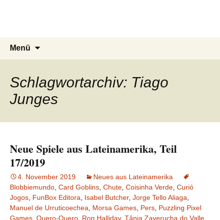
Du bist dran!
Zum
Inhalt
Spiele aus aller Welt
springen
Suchen
Menü
nach:
Schlagwortarchiv: Tiago
Junges
Neue Spiele aus Lateinamerika, Teil
17/2019
4. November 2019
Neues aus Lateinamerika
Blobbiemundo
,
Card Goblins
,
Chute
,
Coisinha Verde
,
Curió
Jogos
,
FunBox Editora
,
Isabel Butcher
,
Jorge Tello Aliaga
,
Manuel de Urruticoechea
,
Morsa Games
,
Pers
,
Puzzling Pixel
Games
,
Quero-Quero
,
Ron Halliday
,
Tânia Zaverucha do Valle
,