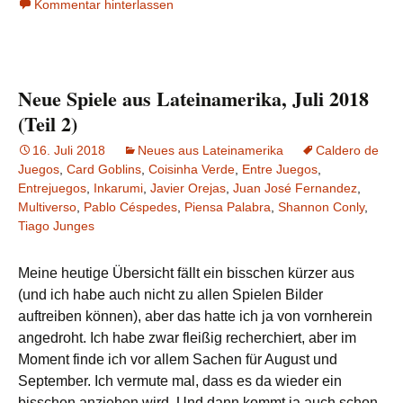
Kommentar hinterlassen
Neue Spiele aus Lateinamerika, Juli 2018
(Teil 2)
16. Juli 2018
Neues aus Lateinamerika
Caldero de
Juegos
,
Card Goblins
,
Coisinha Verde
,
Entre Juegos
,
Entrejuegos
,
Inkarumi
,
Javier Orejas
,
Juan José Fernandez
,
Multiverso
,
Pablo Céspedes
,
Piensa Palabra
,
Shannon Conly
,
Tiago Junges
Meine heutige Übersicht fällt ein bisschen kürzer aus
(und ich habe auch nicht zu allen Spielen Bilder
auftreiben können), aber das hatte ich ja von vornherein
angedroht. Ich habe zwar fleißig recherchiert, aber im
Moment finde ich vor allem Sachen für August und
September. Ich vermute mal, dass es da wieder ein
bisschen anziehen wird. Und dann kommt ja auch schon