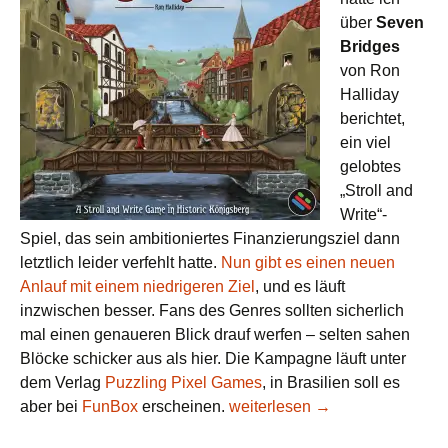
über
Seven
Bridges
von Ron
Halliday
berichtet,
ein viel
gelobtes
„Stroll and
Write“-
Spiel, das sein ambitioniertes Finanzierungsziel dann
letztlich leider verfehlt hatte.
Nun gibt es einen neuen
Anlauf mit einem niedrigeren Ziel
, und es läuft
inzwischen besser. Fans des Genres sollten sicherlich
mal einen genaueren Blick drauf werfen – selten sahen
Blöcke schicker aus als hier. Die Kampagne läuft unter
dem Verlag
Puzzling Pixel Games
, in Brasilien soll es
Neue Spiele aus Lateinamerika
aber bei
FunBox
erscheinen.
weiterlesen
→