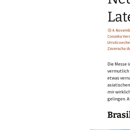
Lat
4. Novemb
Coisinha Ver
Urruticoech
Zaverucha do
Die Messe i
vermutlich 
etwas verna
asiatischen
mir wirklic
gelingen. A
Brasi