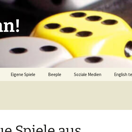
an!
Eigene Spiele
Beeple
Soziale Medien
English t
ionen/Artikel
Blick hinter die Kulissen
Spiel des
Nominati
Bingo
liste
Mission Impractical
Verlagsliste Argentinien
amerika
Textos e
Omba/Docker
Verlagsliste Bolivien
e Spiele aus
Pari
Verlagsliste Brasilien