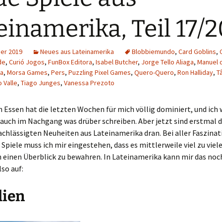
Schiebung
Verlagsliste Chile
einamerika, Teil 17/
Topfrosch
Verlagsliste Costa Rica
er 2019
Neues aus Lateinamerika
Blobbiemundo
,
Card Goblins
,
Tricky Bid
Verlagsliste Ecuador
de
,
Curió Jogos
,
FunBox Editora
,
Isabel Butcher
,
Jorge Tello Aliaga
,
Manuel 
ea
,
Morsa Games
,
Pers
,
Puzzling Pixel Games
,
Quero-Quero
,
Ron Halliday
,
T
Unmöglich!?/Débrouille-
Verlagsliste Guatemala
 Valle
,
Tiago Junges
,
Vanessa Prezoto
toi!
Verlagsliste Kolumbien
n Essen hat die letzten Wochen für mich völlig dominiert, und ich
Unveröffentlichte Spiele
auch im Nachgang was drüber schreiben. Aber jetzt sind erstmal d
Verlagsliste Mexiko
chlässigten Neuheiten aus Lateinamerika dran. Bei aller Faszinati
 Spiele muss ich mir eingestehen, dass es mittlerweile viel zu viel
Verlagsliste Peru
h einen Überblick zu bewahren. In Lateinamerika kann mir das no
lso auf:
Verlagsliste Uruguay
lien
Verlagsliste Venezuela