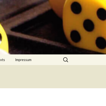
Suchen
exts
Impressum
nach:
 Jahres
Datenschutz
on Comment
m Português