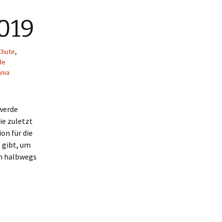
2019
Chute
,
de
ânia
 werde
ie zuletzt
on für die
e gibt, um
ch halbwegs