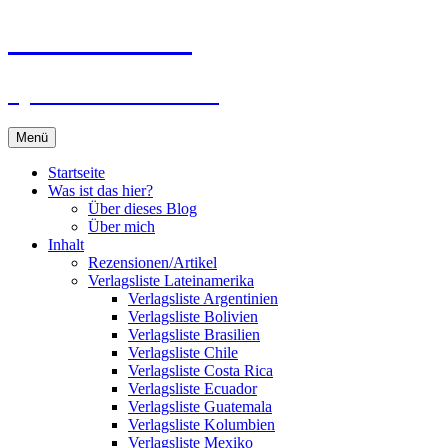
Zum
Du bist dran!
Inhalt
springen
Spiele aus aller Welt
Menü
Startseite
Was ist das hier?
Über dieses Blog
Über mich
Inhalt
Rezensionen/Artikel
Verlagsliste Lateinamerika
Verlagsliste Argentinien
Verlagsliste Bolivien
Verlagsliste Brasilien
Verlagsliste Chile
Verlagsliste Costa Rica
Verlagsliste Ecuador
Verlagsliste Guatemala
Verlagsliste Kolumbien
Verlagsliste Mexiko