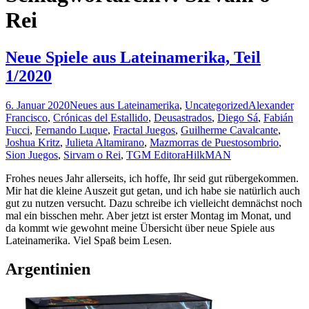
Rei
Neue Spiele aus Lateinamerika, Teil
1/2020
6. Januar 2020
Neues aus Lateinamerika
,
Uncategorized
Alexander
Francisco
,
Crónicas del Estallido
,
Deusastrados
,
Diego Sá
,
Fabián
Fucci
,
Fernando Luque
,
Fractal Juegos
,
Guilherme Cavalcante
,
Joshua Kritz
,
Julieta Altamirano
,
Mazmorras de Puestosombrio
,
Sion Juegos
,
Sirvam o Rei
,
TGM Editora
HilkMAN
Frohes neues Jahr allerseits, ich hoffe, Ihr seid gut rübergekommen.
Mir hat die kleine Auszeit gut getan, und ich habe sie natürlich auch
gut zu nutzen versucht. Dazu schreibe ich vielleicht demnächst noch
mal ein bisschen mehr. Aber jetzt ist erster Montag im Monat, und
da kommt wie gewohnt meine Übersicht über neue Spiele aus
Lateinamerika. Viel Spaß beim Lesen.
Argentinien