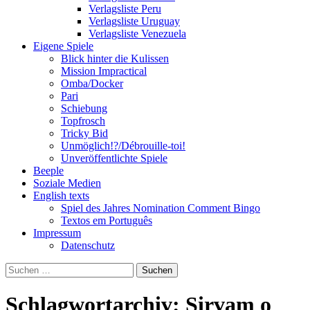
Verlagsliste Peru
Verlagsliste Uruguay
Verlagsliste Venezuela
Eigene Spiele
Blick hinter die Kulissen
Mission Impractical
Omba/Docker
Pari
Schiebung
Topfrosch
Tricky Bid
Unmöglich!?/Débrouille-toi!
Unveröffentlichte Spiele
Beeple
Soziale Medien
English texts
Spiel des Jahres Nomination Comment Bingo
Textos em Português
Impressum
Datenschutz
Suchen
nach:
Schlagwortarchiv: Sirvam o