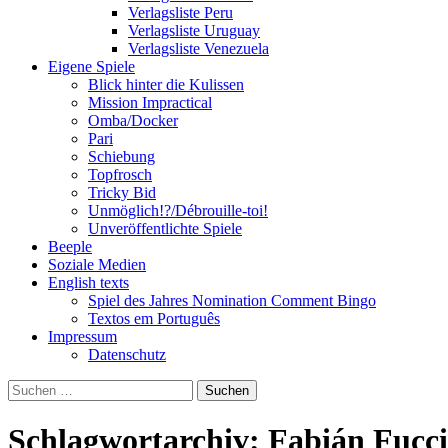
Verlagsliste Peru
Verlagsliste Uruguay
Verlagsliste Venezuela
Eigene Spiele
Blick hinter die Kulissen
Mission Impractical
Omba/Docker
Pari
Schiebung
Topfrosch
Tricky Bid
Unmöglich!?/Débrouille-toi!
Unveröffentlichte Spiele
Beeple
Soziale Medien
English texts
Spiel des Jahres Nomination Comment Bingo
Textos em Português
Impressum
Datenschutz
Suchen
nach:
Schlagwortarchiv: Fabián Fucci