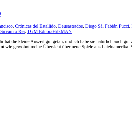
0
ancisco
,
Crónicas del Estallido
,
Deusastrados
,
Diego Sá
,
Fabián Fucci
,
,
Sirvam o Rei
,
TGM Editora
HilkMAN
ir hat die kleine Auszeit gut getan, und ich habe sie natürlich auch gu
ommt wie gewohnt meine Übersicht über neue Spiele aus Lateinamerika. 