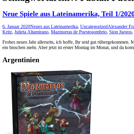
Neue Spiele aus Lateinamerika, Teil 1/202
6. Januar 2020
Neues aus Lateinamerika
,
Uncategorized
Alexander Fr
Kritz
,
Julieta Altamirano
,
Mazmorras de Puestosombrio
,
Sion Juegos
Frohes neues Jahr allerseits, ich hoffe, Ihr seid gut rübergekommen. M
ein bisschen mehr. Aber jetzt ist erster Montag im Monat, und da k
Argentinien