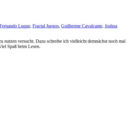
Fernando Luque
,
Fractal Juegos
,
Guilherme Cavalcante
,
Joshua
t zu nutzen versucht. Dazu schreibe ich vielleicht demnächst noch mal
Viel Spaß beim Lesen.