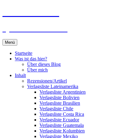
Zum
Du bist dran!
Inhalt
springen
Spiele aus aller Welt
Menü
Startseite
Was ist das hier?
Über dieses Blog
Über mich
Inhalt
Rezensionen/Artikel
Verlagsliste Lateinamerika
Verlagsliste Argentinien
Verlagsliste Bolivien
Verlagsliste Brasilien
Verlagsliste Chile
Verlagsliste Costa Rica
Verlagsliste Ecuador
Verlagsliste Guatemala
Verlagsliste Kolumbien
Verlagsliste Mexiko