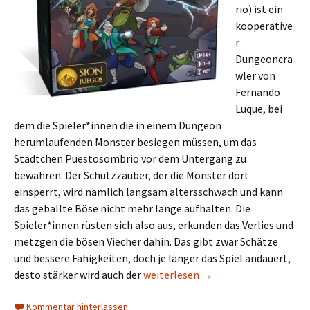
rio) ist ein
kooperative
r
Dungeoncra
wler von
Fernando
Luque, bei
dem die Spieler*innen die in einem Dungeon
herumlaufenden Monster besiegen müssen, um das
Städtchen Puestosombrio vor dem Untergang zu
bewahren. Der Schutzzauber, der die Monster dort
einsperrt, wird nämlich langsam altersschwach und kann
das geballte Böse nicht mehr lange aufhalten. Die
Spieler*innen rüsten sich also aus, erkunden das Verlies und
metzgen die bösen Viecher dahin. Das gibt zwar Schätze
und bessere Fähigkeiten, doch je länger das Spiel andauert,
Neue Spiele aus Lateinamerika, Tei
desto stärker wird auch der
weiterlesen
→
Kommentar hinterlassen