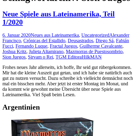
Neue Spiele aus Lateinamerika, Teil
1/2020
6. Januar 2020
Neues aus Lateinamerika
,
Uncategorized
Alexander
Francisco
,
Crónicas del Estallido
,
Deusastrados
,
Diego Sá
,
Fabián
Fucci
,
Fernando Luque
,
Fractal Juegos
,
Guilherme Cavalcante
,
Joshua Kritz
,
Julieta Altamirano
,
Mazmorras de Puestosombrio
,
Sion Juegos
,
Sirvam o Rei
,
TGM Editora
HilkMAN
Frohes neues Jahr allerseits, ich hoffe, Ihr seid gut rübergekommen.
Mir hat die kleine Auszeit gut getan, und ich habe sie natürlich auch
gut zu nutzen versucht. Dazu schreibe ich vielleicht demnächst noch
mal ein bisschen mehr. Aber jetzt ist erster Montag im Monat, und
da kommt wie gewohnt meine Übersicht über neue Spiele aus
Lateinamerika. Viel Spaß beim Lesen.
Argentinien