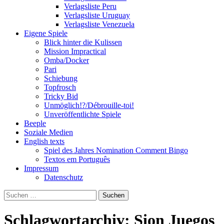
Verlagsliste Peru
Verlagsliste Uruguay
Verlagsliste Venezuela
Eigene Spiele
Blick hinter die Kulissen
Mission Impractical
Omba/Docker
Pari
Schiebung
Topfrosch
Tricky Bid
Unmöglich!?/Débrouille-toi!
Unveröffentlichte Spiele
Beeple
Soziale Medien
English texts
Spiel des Jahres Nomination Comment Bingo
Textos em Português
Impressum
Datenschutz
Suchen
nach:
Schlagwortarchiv: Sion Juegos