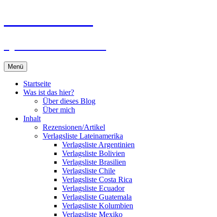
Zum
Du bist dran!
Inhalt
springen
Spiele aus aller Welt
Menü
Startseite
Was ist das hier?
Über dieses Blog
Über mich
Inhalt
Rezensionen/Artikel
Verlagsliste Lateinamerika
Verlagsliste Argentinien
Verlagsliste Bolivien
Verlagsliste Brasilien
Verlagsliste Chile
Verlagsliste Costa Rica
Verlagsliste Ecuador
Verlagsliste Guatemala
Verlagsliste Kolumbien
Verlagsliste Mexiko