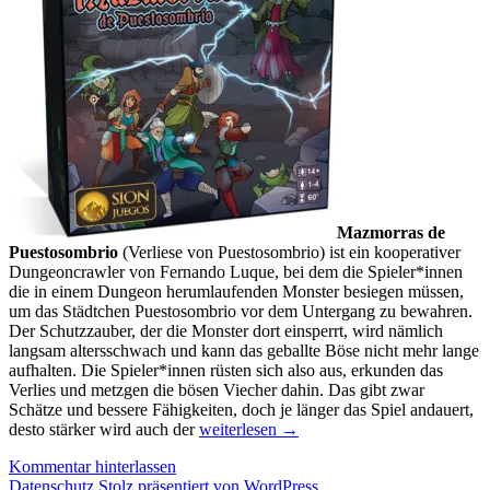
Mazmorras de
Puestosombrio
(Verliese von Puestosombrio) ist ein kooperativer
Dungeoncrawler von Fernando Luque, bei dem die Spieler*innen
die in einem Dungeon herumlaufenden Monster besiegen müssen,
um das Städtchen Puestosombrio vor dem Untergang zu bewahren.
Der Schutzzauber, der die Monster dort einsperrt, wird nämlich
langsam altersschwach und kann das geballte Böse nicht mehr lange
aufhalten. Die Spieler*innen rüsten sich also aus, erkunden das
Verlies und metzgen die bösen Viecher dahin. Das gibt zwar
Schätze und bessere Fähigkeiten, doch je länger das Spiel andauert,
Neue
desto stärker wird auch der
weiterlesen
→
Spiele
Kommentar hinterlassen
aus
Datenschutz
Stolz präsentiert von WordPress
Lateinamerika,