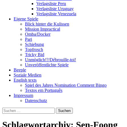
Verlagsliste Peru
Verlagsliste Uruguay
Verlagsliste Venezuela
Eigene Spiele
Blick hinter die Kulissen
Mission Impractical
Omba/Docker
Pari
Schiebung
Topfrosch
Tricky Bid
Unmöglich!?/Débrouille-toi!
Unveröffentlichte Spiele
Beeple
Soziale Medien
English texts
Spiel des Jahres Nomination Comment Bingo
Textos em Português
Impressum
Datenschutz
Suchen
nach:
Schlagwortarchiv: Sen-Foong