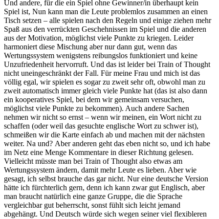
Und andere, für die ein Spiel ohne Gewinner/in überhaupt kein
Spiel ist, Nun kann man die Leute problemlos zusammen an einen
Tisch setzen – alle spielen nach den Regeln und einige ziehen mehr
Spaß aus den verrückten Geschehnissen im Spiel und die anderen
aus der Motivation, möglichst viele Punkte zu kriegen. Leider
harmoniert diese Mischung aber nur dann gut, wenn das
Wertungssystem wenigstens reibungslos funktioniert und keine
Unzufriedenheit hervorruft. Und das ist leider bei Train of Thought
nicht uneingeschränkt der Fall. Für meine Frau und mich ist das
völlig egal, wir spielen es sogar zu zweit sehr oft, obwohl man zu
zweit automatisch immer gleich viele Punkte hat (das ist also dann
ein kooperatives Spiel, bei dem wir gemeinsam versuchen,
möglichst viele Punkte zu bekommen). Auch andere Sachen
nehmen wir nicht so ernst – wenn wir meinen, ein Wort nicht zu
schaffen (oder weil das gesuchte englische Wort zu schwer ist),
schmeißen wir die Karte einfach ab und machen mit der nächsten
weiter. Na und? Aber anderen geht das eben nicht so, und ich habe
im Netz eine Menge Kommentare in dieser Richtung gelesen.
Vielleicht müsste man bei Train of Thought also etwas am
Wertungssystem ändern, damit mehr Leute es lieben. Aber wie
gesagt, ich selbst brauche das gar nicht. Nur eine deutsche Version
hätte ich fürchterlich gern, denn ich kann zwar gut Englisch, aber
man braucht natürlich eine ganze Gruppe, die die Sprache
vergleichbar gut beherrscht, sonst fühlt sich leicht jemand
abgehängt. Und Deutsch würde sich wegen seiner viel flexibleren