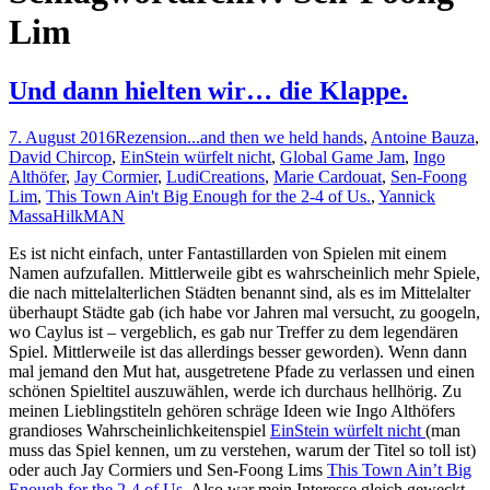
Lim
Und dann hielten wir… die Klappe.
7. August 2016
Rezension
...and then we held hands
,
Antoine Bauza
,
David Chircop
,
EinStein würfelt nicht
,
Global Game Jam
,
Ingo
Althöfer
,
Jay Cormier
,
LudiCreations
,
Marie Cardouat
,
Sen-Foong
Lim
,
This Town Ain't Big Enough for the 2-4 of Us.
,
Yannick
Massa
HilkMAN
Es ist nicht einfach, unter Fantastillarden von Spielen mit einem
Namen aufzufallen. Mittlerweile gibt es wahrscheinlich mehr Spiele,
die nach mittelalterlichen Städten benannt sind, als es im Mittelalter
überhaupt Städte gab (ich habe vor Jahren mal versucht, zu googeln,
wo Caylus ist – vergeblich, es gab nur Treffer zu dem legendären
Spiel. Mittlerweile ist das allerdings besser geworden). Wenn dann
mal jemand den Mut hat, ausgetretene Pfade zu verlassen und einen
schönen Spieltitel auszuwählen, werde ich durchaus hellhörig. Zu
meinen Lieblingstiteln gehören schräge Ideen wie Ingo Althöfers
grandioses Wahrscheinlichkeitenspiel
EinStein würfelt nicht
(man
muss das Spiel kennen, um zu verstehen, warum der Titel so toll ist)
oder auch Jay Cormiers und Sen-Foong Lims
This Town Ain’t Big
Enough for the 2-4 of Us
. Also war mein Interesse gleich geweckt,