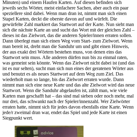
Minuten) und einem Haufen Karten. Auf diesen befinden sich
jeweils sechs Wörter, meist einfachere Sachen, aber auch ein paar
speziellere sind dabei. Wenn man dran ist, nimmt man sich einen
Stapel Karten, deckt die oberste davon auf und würfelt. Die
gewürfelte Zahl markiert das Startwort auf der Karte. Nun sieht man
sich die nächste Karte an und sucht das Wort mit der gleichen Zahl –
dieses ist das Zielwort, das die anderen Spieler/innen erraten sollen.
Dann überlegt man sich einen Weg vom Start- zum Zielwort. Wenn
man bereit ist, dreht man die Sanduhr um und gibt einen Hinweis,
der aus exakt drei Wörtern bestehen muss, von denen eins das
Startwort sein muss. Alle anderen dürfen nun bis zu einmal raten,
was gemeint sein könnte. Wenn das Zielwort nicht dabei ist (und das
ist es nur selten), sucht man sich nun eines der geratenen Wörter aus
und benutzt es als neues Startwort auf dem Weg zum Ziel. Das
wiederholt man so lange, bis das Zielwort erraten wurde. Dann
nimmt man sich eine neue Karte und das alte Zielwort wird das neue
Startwort. Wenn die Sanduhr abgelaufen ist, zählt man, wie viele
Karten man geschafft hat – das sind mal sieben oder noch mehr, mal
nur drei, das schwankt nach der Spieler/innenzahl. Wer Zielwörter
erraten hatte, nimmt sich für jedes davon ebenfalls eine Karte. Wenn
jede/r zweimal dran war, endet das Spiel und jede Karte ist einen
Siegpunkt wert.