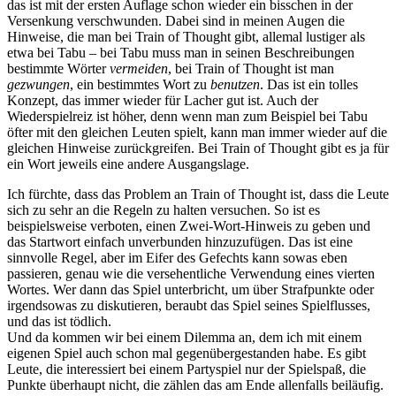
das ist mit der ersten Auflage schon wieder ein bisschen in der
Versenkung verschwunden. Dabei sind in meinen Augen die
Hinweise, die man bei Train of Thought gibt, allemal lustiger als
etwa bei Tabu – bei Tabu muss man in seinen Beschreibungen
bestimmte Wörter
vermeiden
, bei Train of Thought ist man
gezwungen
, ein bestimmtes Wort zu
benutzen
. Das ist ein tolles
Konzept, das immer wieder für Lacher gut ist. Auch der
Wiederspielreiz ist höher, denn wenn man zum Beispiel bei Tabu
öfter mit den gleichen Leuten spielt, kann man immer wieder auf die
gleichen Hinweise zurückgreifen. Bei Train of Thought gibt es ja für
ein Wort jeweils eine andere Ausgangslage.
Ich fürchte, dass das Problem an Train of Thought ist, dass die Leute
sich zu sehr an die Regeln zu halten versuchen. So ist es
beispielsweise verboten, einen Zwei-Wort-Hinweis zu geben und
das Startwort einfach unverbunden hinzuzufügen. Das ist eine
sinnvolle Regel, aber im Eifer des Gefechts kann sowas eben
passieren, genau wie die versehentliche Verwendung eines vierten
Wortes. Wer dann das Spiel unterbricht, um über Strafpunkte oder
irgendsowas zu diskutieren, beraubt das Spiel seines Spielflusses,
und das ist tödlich.
Und da kommen wir bei einem Dilemma an, dem ich mit einem
eigenen Spiel auch schon mal gegenübergestanden habe. Es gibt
Leute, die interessiert bei einem Partyspiel nur der Spielspaß, die
Punkte überhaupt nicht, die zählen das am Ende allenfalls beiläufig.