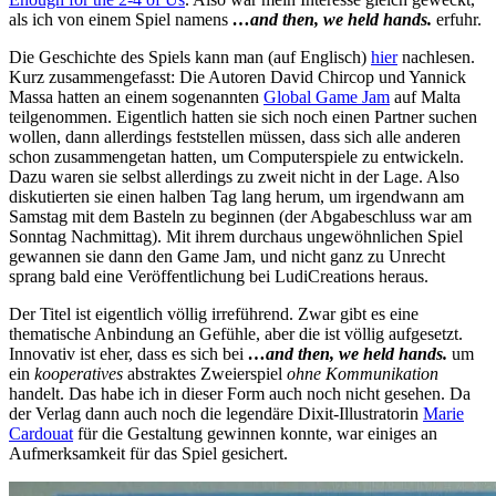
als ich von einem Spiel namens
…and then, we held hands.
erfuhr.
Die Geschichte des Spiels kann man (auf Englisch)
hier
nachlesen.
Kurz zusammengefasst: Die Autoren David Chircop und Yannick
Massa hatten an einem sogenannten
Global Game Jam
auf Malta
teilgenommen. Eigentlich hatten sie sich noch einen Partner suchen
wollen, dann allerdings feststellen müssen, dass sich alle anderen
schon zusammengetan hatten, um Computerspiele zu entwickeln.
Dazu waren sie selbst allerdings zu zweit nicht in der Lage. Also
diskutierten sie einen halben Tag lang herum, um irgendwann am
Samstag mit dem Basteln zu beginnen (der Abgabeschluss war am
Sonntag Nachmittag). Mit ihrem durchaus ungewöhnlichen Spiel
gewannen sie dann den Game Jam, und nicht ganz zu Unrecht
sprang bald eine Veröffentlichung bei LudiCreations heraus.
Der Titel ist eigentlich völlig irreführend. Zwar gibt es eine
thematische Anbindung an Gefühle, aber die ist völlig aufgesetzt.
Innovativ ist eher, dass es sich bei
…and then, we held hands.
um
ein
kooperatives
abstraktes Zweierspiel
ohne Kommunikation
handelt. Das habe ich in dieser Form auch noch nicht gesehen. Da
der Verlag dann auch noch die legendäre Dixit-Illustratorin
Marie
Cardouat
für die Gestaltung gewinnen konnte, war einiges an
Aufmerksamkeit für das Spiel gesichert.