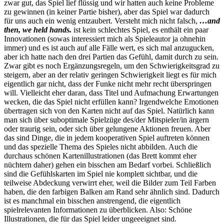
zwar gut, das Spiel lief flüssig und wir hatten auch keine Probleme
zu gewinnen (in keiner Partie bisher), aber das Spiel war dadurch
für uns auch ein wenig entzaubert. Versteht mich nicht falsch,
…and
then, we held hands.
ist kein schlechtes Spiel, es enthält ein paar
Innovationen (sowas interessiert mich als Spieleautor ja ohnehin
immer) und es ist auch auf alle Fälle wert, es sich mal anzugucken,
aber ich hatte nach den drei Partien das Gefühl, damit durch zu sein.
Zwar gibt es noch Ergänzungsregeln, um den Schwierigkeitsgrad zu
steigern, aber an der relativ geringen Schwierigkeit liegt es für mich
eigentlich gar nicht, dass der Funke nicht mehr recht überspringen
will. Vielleicht eher daran, dass Titel und Aufmachung Erwartungen
wecken, die das Spiel nicht erfüllen kann? Irgendwelche Emotionen
übertragen sich von den Karten nicht auf das Spiel. Natürlich kann
man sich über suboptimale Spielzüge des/der Mitspieler/in ärgern
oder traurig sein, oder sich über gelungene Aktionen freuen. Aber
das sind Dinge, die in jedem kooperativen Spiel auftreten können
und das spezielle Thema des Spieles nicht abbilden. Auch die
durchaus schönen Kartenillustrationen (das Brett kommt eher
nüchtern daher) gehen ein bisschen am Bedarf vorbei. Schließlich
sind die Gefühlskarten im Spiel nie komplett sichtbar, und die
teilweise Abdeckung verwirrt eher, weil die Bilder zum Teil Farben
haben, die den farbigen Balken am Rand sehr ähnlich sind. Dadurch
ist es manchmal ein bisschen anstrengend, die eigentlich
spielrelevanten Informationen zu überblicken. Also: Schöne
Illustrationen, die für das Spiel leider ungeeeignet sind.