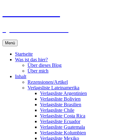
Zum
Du bist dran!
Inhalt
springen
Spiele aus aller Welt
Menü
Startseite
Was ist das hier?
Über dieses Blog
Über mich
Inhalt
Rezensionen/Artikel
Verlagsliste Lateinamerika
Verlagsliste Argentinien
Verlagsliste Bolivien
Verlagsliste Brasilien
Verlagsliste Chile
Verlagsliste Costa Rica
Verlagsliste Ecuador
Verlagsliste Guatemala
Verlagsliste Kolumbien
Verlagsliste Mexiko