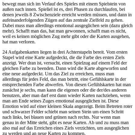
bewegt man sich im Verlauf des Spieles mit einem Spielstein von
außen nach innen. Spieliel ist es, drei Phasen zu durchlaufen, bei
denen jeweils 8 Zwischenziele erreicht werden müssen, und dann in
aufeinanderfolgenden Zügen auf das zentrale Zielfeld zu gehen.
Dabei muss man allerdings emotional ausgeglichen sein (dazu gleich
mehr). Schafft man das, hat man gewonnen, schafft man es nicht,
weil es keinen möglichen Zug mehr gibt oder die Karten ausgehen,
hat man verloren.
24 Aufgabenkarten liegen in drei Achterstapeln bereit. Vom ersten
Stapel wird eine Karte aufgedeckt, die die Farbe des ersten Ziels
anzeigt. Wer dran ist, versucht, einen Spielzug auf einem Feld der
gleichen Farbe zu beenden. Dann wird die Karte abgeworfen und
eine neue aufgedeckt. Um das Ziel zu erreichen, muss man
allerdings für jedes Feld, das man betritt, eine Gefühlskarte in der
entsprechenden Farbe abwerfen. Von diesen Gefühlskarten hat man
zunächst je sechs, man kann die eigenen oder die der/des anderen
benutzen, aber man darf erst dann wieder Karten nachziehen, wenn
man am Ende seines Zuges emotional ausgeglichen ist. Diese
Emotion wird auf einer kleinen Skala angezeigt. Beim Betreten roter
und schwarzer Felder schiebt man seinen Stein um einen Schritt
nach links, bei blauen und grünen nach rechts. Nur wenn man
genau in der Mitte steht, gibt es neue Karten. Ab und zu muss man
also mal auf das Erreichen eines Ziels verzichten, um ausgeglichen
zu werden und an neue Karten zu kommen.