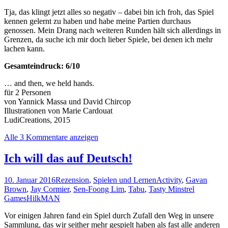
Tja, das klingt jetzt alles so negativ – dabei bin ich froh, das Spiel
kennen gelernt zu haben und habe meine Partien durchaus
genossen. Mein Drang nach weiteren Runden hält sich allerdings in
Grenzen, da suche ich mir doch lieber Spiele, bei denen ich mehr
lachen kann.
Gesamteindruck: 6/10
… and then, we held hands.
für 2 Personen
von Yannick Massa und David Chircop
Illustrationen von Marie Cardouat
LudiCreations, 2015
Alle 3 Kommentare anzeigen
Ich will das auf Deutsch!
10. Januar 2016
Rezension
,
Spielen und Lernen
Activity
,
Gavan
Brown
,
Jay Cormier
,
Sen-Foong Lim
,
Tabu
,
Tasty Minstrel
Games
HilkMAN
Vor einigen Jahren fand ein Spiel durch Zufall den Weg in unsere
Sammlung, das wir seither mehr gespielt haben als fast alle anderen