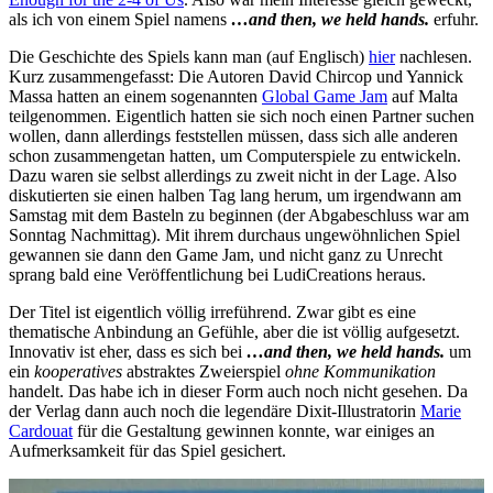
als ich von einem Spiel namens
…and then, we held hands.
erfuhr.
Die Geschichte des Spiels kann man (auf Englisch)
hier
nachlesen.
Kurz zusammengefasst: Die Autoren David Chircop und Yannick
Massa hatten an einem sogenannten
Global Game Jam
auf Malta
teilgenommen. Eigentlich hatten sie sich noch einen Partner suchen
wollen, dann allerdings feststellen müssen, dass sich alle anderen
schon zusammengetan hatten, um Computerspiele zu entwickeln.
Dazu waren sie selbst allerdings zu zweit nicht in der Lage. Also
diskutierten sie einen halben Tag lang herum, um irgendwann am
Samstag mit dem Basteln zu beginnen (der Abgabeschluss war am
Sonntag Nachmittag). Mit ihrem durchaus ungewöhnlichen Spiel
gewannen sie dann den Game Jam, und nicht ganz zu Unrecht
sprang bald eine Veröffentlichung bei LudiCreations heraus.
Der Titel ist eigentlich völlig irreführend. Zwar gibt es eine
thematische Anbindung an Gefühle, aber die ist völlig aufgesetzt.
Innovativ ist eher, dass es sich bei
…and then, we held hands.
um
ein
kooperatives
abstraktes Zweierspiel
ohne Kommunikation
handelt. Das habe ich in dieser Form auch noch nicht gesehen. Da
der Verlag dann auch noch die legendäre Dixit-Illustratorin
Marie
Cardouat
für die Gestaltung gewinnen konnte, war einiges an
Aufmerksamkeit für das Spiel gesichert.