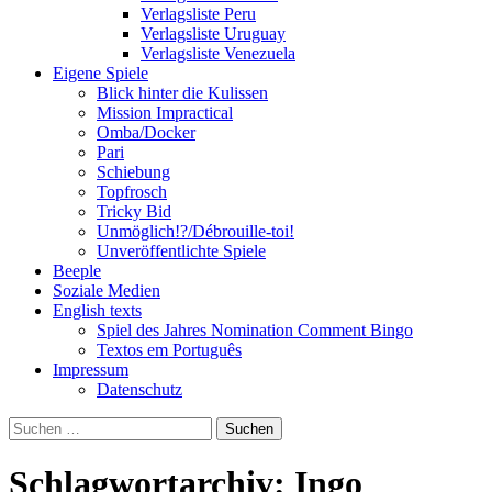
Verlagsliste Peru
Verlagsliste Uruguay
Verlagsliste Venezuela
Eigene Spiele
Blick hinter die Kulissen
Mission Impractical
Omba/Docker
Pari
Schiebung
Topfrosch
Tricky Bid
Unmöglich!?/Débrouille-toi!
Unveröffentlichte Spiele
Beeple
Soziale Medien
English texts
Spiel des Jahres Nomination Comment Bingo
Textos em Português
Impressum
Datenschutz
Suchen
nach:
Schlagwortarchiv: Ingo