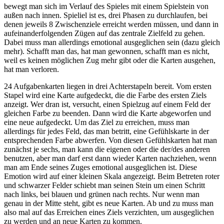
bewegt man sich im Verlauf des Spieles mit einem Spielstein von
außen nach innen. Spieliel ist es, drei Phasen zu durchlaufen, bei
denen jeweils 8 Zwischenziele erreicht werden müssen, und dann in
aufeinanderfolgenden Zügen auf das zentrale Zielfeld zu gehen.
Dabei muss man allerdings emotional ausgeglichen sein (dazu gleich
mehr). Schafft man das, hat man gewonnen, schafft man es nicht,
weil es keinen möglichen Zug mehr gibt oder die Karten ausgehen,
hat man verloren.
24 Aufgabenkarten liegen in drei Achterstapeln bereit. Vom ersten
Stapel wird eine Karte aufgedeckt, die die Farbe des ersten Ziels
anzeigt. Wer dran ist, versucht, einen Spielzug auf einem Feld der
gleichen Farbe zu beenden. Dann wird die Karte abgeworfen und
eine neue aufgedeckt. Um das Ziel zu erreichen, muss man
allerdings für jedes Feld, das man betritt, eine Gefühlskarte in der
entsprechenden Farbe abwerfen. Von diesen Gefühlskarten hat man
zunächst je sechs, man kann die eigenen oder die der/des anderen
benutzen, aber man darf erst dann wieder Karten nachziehen, wenn
man am Ende seines Zuges emotional ausgeglichen ist. Diese
Emotion wird auf einer kleinen Skala angezeigt. Beim Betreten roter
und schwarzer Felder schiebt man seinen Stein um einen Schritt
nach links, bei blauen und grünen nach rechts. Nur wenn man
genau in der Mitte steht, gibt es neue Karten. Ab und zu muss man
also mal auf das Erreichen eines Ziels verzichten, um ausgeglichen
zu werden und an neue Karten zu kommen.