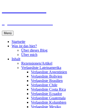
Zum
Du bist dran!
Inhalt
springen
Spiele aus aller Welt
Menü
Startseite
Was ist das hier?
Über dieses Blog
Über mich
Inhalt
Rezensionen/Artikel
Verlagsliste Lateinamerika
Verlagsliste Argentinien
Verlagsliste Bolivien
Verlagsliste Brasilien
Verlagsliste Chile
Verlagsliste Costa Rica
Verlagsliste Ecuador
Verlagsliste Guatemala
Verlagsliste Kolumbien
Verlagsliste Mexiko