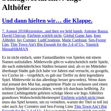
Althöfer
Und dann hielten wir… die Klappe.
7. August 2016
Rezension
...and then we held hands
,
Antoine Bauza
,
David Chircop
,
EinStein würfelt nicht
,
Global Game Jam
,
Ingo
Althöfer
,
Jay Cormier
,
LudiCreations
,
Marie Cardouat
,
Sen-Foong
Lim
,
This Town Ain't Big Enough for the 2-4 of Us.
,
Yannick
Massa
HilkMAN
Es ist nicht einfach, unter Fantastillarden von Spielen mit einem
Namen aufzufallen. Mittlerweile gibt es wahrscheinlich mehr Spiele,
die nach mittelalterlichen Städten benannt sind, als es im Mittelalter
überhaupt Städte gab (ich habe vor Jahren mal versucht, zu googeln,
wo Caylus ist – vergeblich, es gab nur Treffer zu dem legendären
Spiel. Mittlerweile ist das allerdings besser geworden). Wenn dann
mal jemand den Mut hat, ausgetretene Pfade zu verlassen und einen
schönen Spieltitel auszuwählen, werde ich durchaus hellhörig. Zu
meinen Lieblingstiteln gehören schräge Ideen wie Ingo Althöfers
grandioses Wahrscheinlichkeitenspiel
EinStein würfelt nicht
(man
muss das Spiel kennen, um zu verstehen, warum der Titel so toll ist)
oder auch Jay Cormiers und Sen-Foong Lims
This Town Ain’t Big
Enough for the 2-4 of Us
. Also war mein Interesse gleich geweckt,