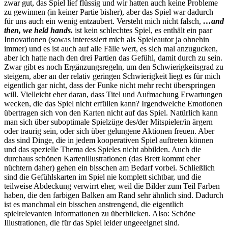
zwar gut, das Spiel lief flüssig und wir hatten auch keine Probleme
zu gewinnen (in keiner Partie bisher), aber das Spiel war dadurch
für uns auch ein wenig entzaubert. Versteht mich nicht falsch,
…and
then, we held hands.
ist kein schlechtes Spiel, es enthält ein paar
Innovationen (sowas interessiert mich als Spieleautor ja ohnehin
immer) und es ist auch auf alle Fälle wert, es sich mal anzugucken,
aber ich hatte nach den drei Partien das Gefühl, damit durch zu sein.
Zwar gibt es noch Ergänzungsregeln, um den Schwierigkeitsgrad zu
steigern, aber an der relativ geringen Schwierigkeit liegt es für mich
eigentlich gar nicht, dass der Funke nicht mehr recht überspringen
will. Vielleicht eher daran, dass Titel und Aufmachung Erwartungen
wecken, die das Spiel nicht erfüllen kann? Irgendwelche Emotionen
übertragen sich von den Karten nicht auf das Spiel. Natürlich kann
man sich über suboptimale Spielzüge des/der Mitspieler/in ärgern
oder traurig sein, oder sich über gelungene Aktionen freuen. Aber
das sind Dinge, die in jedem kooperativen Spiel auftreten können
und das spezielle Thema des Spieles nicht abbilden. Auch die
durchaus schönen Kartenillustrationen (das Brett kommt eher
nüchtern daher) gehen ein bisschen am Bedarf vorbei. Schließlich
sind die Gefühlskarten im Spiel nie komplett sichtbar, und die
teilweise Abdeckung verwirrt eher, weil die Bilder zum Teil Farben
haben, die den farbigen Balken am Rand sehr ähnlich sind. Dadurch
ist es manchmal ein bisschen anstrengend, die eigentlich
spielrelevanten Informationen zu überblicken. Also: Schöne
Illustrationen, die für das Spiel leider ungeeeignet sind.