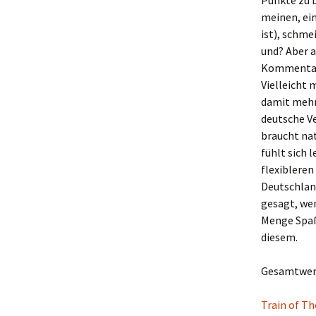
Punkte zu 
meinen, ein
ist), schme
und? Aber a
Kommentare
Vielleicht
damit mehr 
deutsche Ve
braucht nat
fühlt sich 
flexibleren
Deutschla
gesagt, we
Menge Spaß 
diesem.
Gesamtwert
Train of T