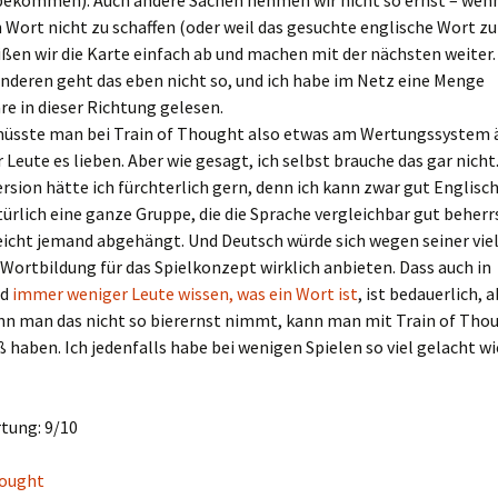
bekommen). Auch andere Sachen nehmen wir nicht so ernst – wenn
 Wort nicht zu schaffen (oder weil das gesuchte englische Wort z
ißen wir die Karte einfach ab und machen mit der nächsten weiter.
nderen geht das eben nicht so, und ich habe im Netz eine Menge
 in dieser Richtung gelesen.
 müsste man bei Train of Thought also etwas am Wertungssystem 
Leute es lieben. Aber wie gesagt, ich selbst brauche das gar nicht
rsion hätte ich fürchterlich gern, denn ich kann zwar gut Englisc
ürlich eine ganze Gruppe, die die Sprache vergleichbar gut beherr
leicht jemand abgehängt. Und Deutsch würde sich wegen seiner vie
 Wortbildung für das Spielkonzept wirklich anbieten. Dass auch in
nd
immer weniger Leute wissen, was ein Wort ist
, ist bedauerlich, 
nn man das nicht so bierernst nimmt, kann man mit Train of Tho
haben. Ich jedenfalls habe bei wenigen Spielen so viel gelacht wi
ung: 9/10
hought