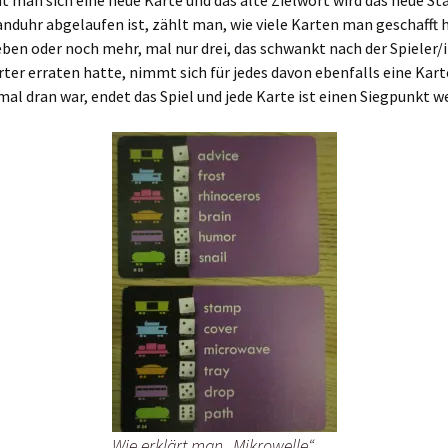
man sich eine neue Karte und das alte Zielwort wird das neue St
nduhr abgelaufen ist, zählt man, wie viele Karten man geschafft h
eben oder noch mehr, mal nur drei, das schwankt nach der Spieler/
ter erraten hatte, nimmt sich für jedes davon ebenfalls eine Kar
mal dran war, endet das Spiel und jede Karte ist einen Siegpunkt we
Wie erklärt man „Mikrowelle“,