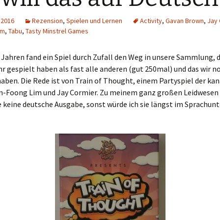
Schiebung
Verlagsliste Chile
 2016
Rezension
,
Spielen und Lernen
Activity
,
Gavan Brown
,
Jay 
im
,
Tabu
,
Tasty Minstrel Games
Topfrosch
Verlagsliste Costa Rica
 Jahren fand ein Spiel durch Zufall den Weg in unsere Sammlung, d
Tricky Bid
Verlagsliste Ecuador
r gespielt haben als fast alle anderen (gut 250mal) und das wir n
haben. Die Rede ist von Train of Thought, einem Partyspiel der ka
Unmöglich!?/Débrouille-
Verlagsliste Guatemala
toi!
n-Foong Lim und Jay Cormier. Zu meinem ganz großen Leidwesen 
Verlagsliste Kolumbien
e keine deutsche Ausgabe, sonst würde ich sie längst im Sprachunt
Unveröffentlichte Spiele
Verlagsliste Mexiko
Verlagsliste Peru
Verlagsliste Uruguay
Verlagsliste Venezuela