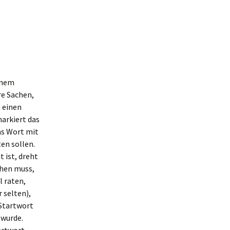
inem
re Sachen,
h einen
markiert das
as Wort mit
ten sollen.
 ist, dreht
ehen muss,
l raten,
 selten),
 Startwort
 wurde.