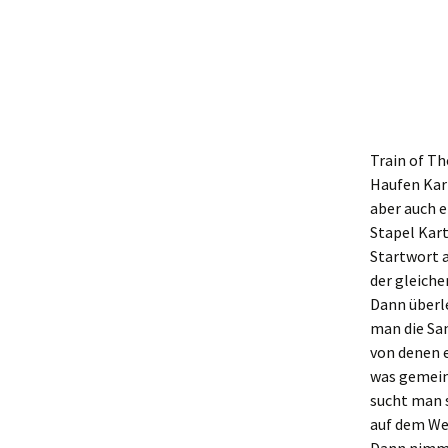
Train of T
Haufen Kart
aber auch e
Stapel Kart
Startwort a
der gleiche
Dann überl
man die San
von denen e
was gemeint
sucht man s
auf dem Weg