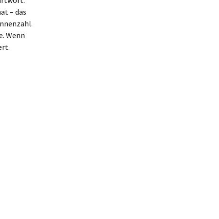
artwort.
at – das
innenzahl.
te. Wenn
rt.