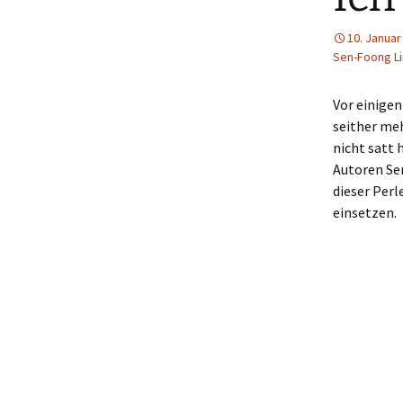
10. Januar
Sen-Foong L
Vor einigen
seither meh
nicht satt 
Autoren Se
dieser Perl
einsetzen.