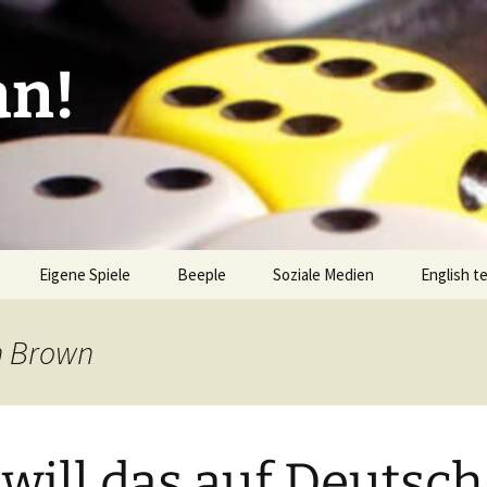
an!
Eigene Spiele
Beeple
Soziale Medien
English t
ionen/Artikel
Blick hinter die Kulissen
Spiel des
Nominati
n Brown
Bingo
liste
Mission Impractical
Verlagsliste Argentinien
amerika
Textos e
Omba/Docker
Verlagsliste Bolivien
 will das auf Deutsch
Pari
Verlagsliste Brasilien