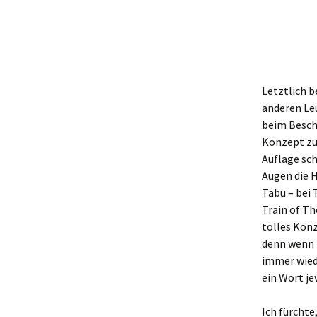
Letztlich 
anderen Leu
beim Besch
Konzept zu 
Auflage sch
Augen die H
Tabu – bei
Train of T
tolles Konz
denn wenn 
immer wiede
ein Wort je
Ich fürchte