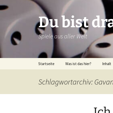
Zum
Inhalt
springen
Du bist dr
Spiele aus aller Welt
Startseite
Was ist das hier?
Inhalt
Über dieses Blog
Rezens
Schlagwortarchiv: Gava
Über mich
Verlags
Latein
Ich