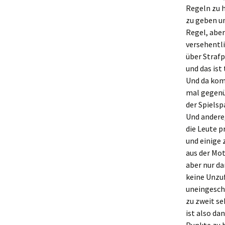
Regeln zu h
zu geben un
Regel, aber
versehentli
über Strafp
und das ist 
Und da kom
mal gegenüb
der Spielsp
Und andere,
die Leute 
und einige 
aus der Mot
aber nur d
keine Unzuf
uneingeschr
zu zweit se
ist also da