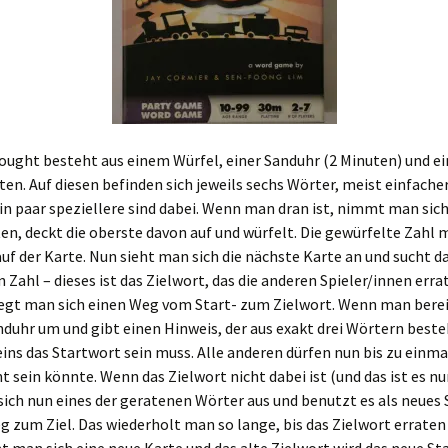
hought besteht aus einem Würfel, einer Sanduhr (2 Minuten) und e
en. Auf diesen befinden sich jeweils sechs Wörter, meist einfache
in paar speziellere sind dabei. Wenn man dran ist, nimmt man sic
en, deckt die oberste davon auf und würfelt. Die gewürfelte Zahl 
uf der Karte. Nun sieht man sich die nächste Karte an und sucht d
n Zahl – dieses ist das Zielwort, das die anderen Spieler/innen erra
egt man sich einen Weg vom Start- zum Zielwort. Wenn man bereit
duhr um und gibt einen Hinweis, der aus exakt drei Wörtern best
ins das Startwort sein muss. Alle anderen dürfen nun bis zu einma
 sein könnte. Wenn das Zielwort nicht dabei ist (und das ist es nur
ich nun eines der geratenen Wörter aus und benutzt es als neues
 zum Ziel. Das wiederholt man so lange, bis das Zielwort erraten