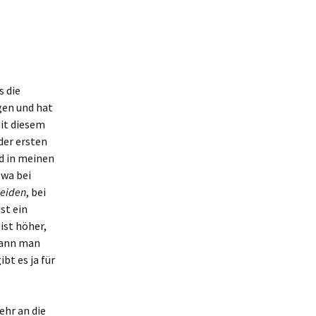
s die
gen und hat
mit diesem
der ersten
d in meinen
twa bei
eiden
, bei
ist ein
ist höher,
 kann man
bt es ja für
ehr an die