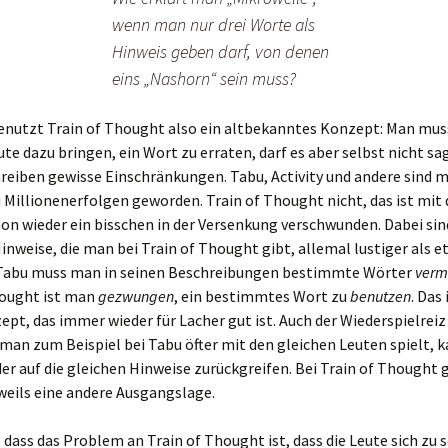
wenn man nur drei Worte als
Hinweis geben darf, von denen
eins „Nashorn“ sein muss?
benutzt Train of Thought also ein altbekanntes Konzept: Man mus
te dazu bringen, ein Wort zu erraten, darf es aber selbst nicht sa
reiben gewisse Einschränkungen. Tabu, Activity und andere sind 
Millionenerfolgen geworden. Train of Thought nicht, das ist mit 
on wieder ein bisschen in der Versenkung verschwunden. Dabei sin
inweise, die man bei Train of Thought gibt, allemal lustiger als e
 Tabu muss man in seinen Beschreibungen bestimmte Wörter
verm
hought ist man
gezwungen
, ein bestimmtes Wort zu
benutzen
. Das 
ept, das immer wieder für Lacher gut ist. Auch der Wiederspielreiz 
man zum Beispiel bei Tabu öfter mit den gleichen Leuten spielt,
r auf die gleichen Hinweise zurückgreifen. Bei Train of Thought gi
weils eine andere Ausgangslage.
, dass das Problem an Train of Thought ist, dass die Leute sich zu s