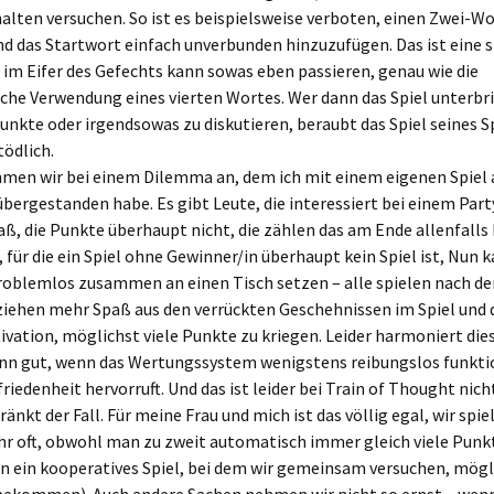
alten versuchen. So ist es beispielsweise verboten, einen Zwei-W
d das Startwort einfach unverbunden hinzuzufügen. Das ist eine s
 im Eifer des Gefechts kann sowas eben passieren, genau wie die
che Verwendung eines vierten Wortes. Wer dann das Spiel unterbr
unkte oder irgendsowas zu diskutieren, beraubt das Spiel seines Sp
tödlich.
men wir bei einem Dilemma an, dem ich mit einem eigenen Spiel 
ergestanden habe. Es gibt Leute, die interessiert bei einem Part
aß, die Punkte überhaupt nicht, die zählen das am Ende allenfalls 
 für die ein Spiel ohne Gewinner/in überhaupt kein Spiel ist, Nun
problemlos zusammen an einen Tisch setzen – alle spielen nach d
ziehen mehr Spaß aus den verrückten Geschehnissen im Spiel und 
ivation, möglichst viele Punkte zu kriegen. Leider harmoniert di
ann gut, wenn das Wertungssystem wenigstens reibungslos funkti
riedenheit hervorruft. Und das ist leider bei Train of Thought nich
änkt der Fall. Für meine Frau und mich ist das völlig egal, wir spie
hr oft, obwohl man zu zweit automatisch immer gleich viele Punk
nn ein kooperatives Spiel, bei dem wir gemeinsam versuchen, mögli