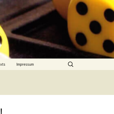
Suchen
exts
Impressum
nach:
 Jahres
Datenschutz
on Comment
m Português
!