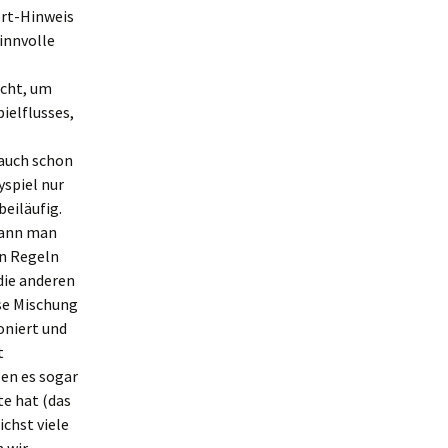
ort-Hinweis
innvolle
icht, um
ielflusses,
auch schon
yspiel nur
beiläufig.
 kann man
en Regeln
die anderen
ese Mischung
oniert und
t
len es sogar
te hat (das
chst viele