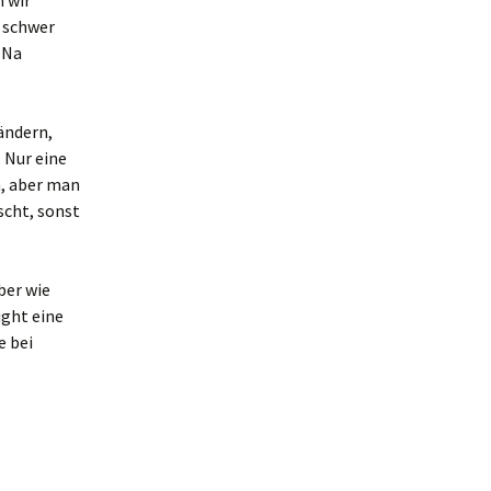
 wir
u schwer
 Na
ändern,
. Nur eine
h, aber man
scht, sonst
l
aber wie
ught eine
e bei