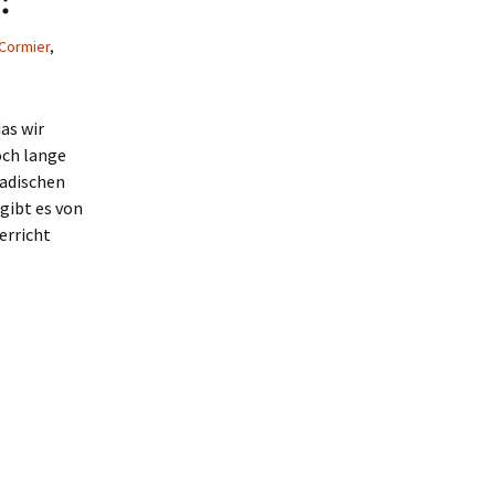
Cormier
,
as wir
och lange
nadischen
gibt es von
erricht