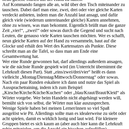
Auf Kommando fangen alle an, wild über den Tisch miteinander zu
tauschen. Dabei darf man eine, zwei, drei oder vier gleiche Karten
verdeckt anbieten, indem man die Anzahl laut ansagt, und dafür
gleich viele (wiederum untereinander gleiche) Karten annehmen,
ohne zu wissen, was man bekommt. Eigentlich brüllt man die ganze
Zeit „vier!“, „zwei!“ oder sowas durch die Gegend und sucht nach
Leuten, die genauso viele Karten tauschen möchten. Wer es schafft,
neun gleiche Karten auf der Hand zu versammeln, haut auf die
Glocke und erhält den Wert des Kartensatzes als Punkte. Diese
schreibt man an die Tafel, so dass man am Ende eine
Gesamtwertung hat.
Wer eine Runde gewonnen hat, darf allerdings außerdem ansagen,
wie die nächste Runde gespielt wird (im Unterricht übernimmt die
Lehrkraft diesen Part). Statt „eins/zwei/drei/vier“ heißt es dann
vielleicht „Montag/Dienstag/Mittwoch/Donnerstag“ oder sowas.
Nach ein paar Runden eskaliere ich dann und nutze das Spiel als
Aussprachetraining, indem ich zum Beispiel
„Kirsche/Kirche/Küche/Kuchen“ oder „blau/Kraut/Braut/Kleid“ als
Wörter vorgebe. Wer beim Handeln nicht abgehängt werden will,
bemüht sich von selbst, die Wörter nun klar auszusprechen.
Wenige Spiele haben bei meinen Lerner/innen so viel Spaß
ausgelöst wie Pit. Allerdings sollte man es idealerweise zu siebt oder
acht spielen, damit es wirklich lustig und laut wird. Für kleinere
Gruppen bietet es sich kaum an (aber auch hier kann die Lehrkraft
ruhig mitspielen, um die Anzahl ein bisschen aufzufüllen).