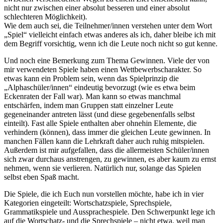
nicht nur zwischen einer absolut besseren und einer absolut
schlechteren Möglichkeit).
Wie dem auch sei, die Teilnehmer/innen verstehen unter dem Wort
„Spiel“ vielleicht einfach etwas anderes als ich, daher bleibe ich mit
dem Begriff vorsichtig, wenn ich die Leute noch nicht so gut kenne.
Und noch eine Bemerkung zum Thema Gewinnen. Viele der von
mir verwendeten Spiele haben einen Wettbewerbscharakter. So
etwas kann ein Problem sein, wenn das Spielprinzip die
„Alphaschüler/innen“ eindeutig bevorzugt (wie es etwa beim
Eckenraten der Fall war). Man kann so etwas manchmal
entschärfen, indem man Gruppen statt einzelner Leute
gegeneinander antreten lässt (und diese gegebenenfalls selbst
einteilt). Fast alle Spiele enthalten aber ohnehin Elemente, die
verhindern (können), dass immer die gleichen Leute gewinnen. In
manchen Fällen kann die Lehrkraft daher auch ruhig mitspielen.
Außerdem ist mir aufgefallen, dass die allermeisten Schüler/innen
sich zwar durchaus anstrengen, zu gewinnen, es aber kaum zu ernst
nehmen, wenn sie verlieren. Natürlich nur, solange das Spielen
selbst eben Spaß macht.
Die Spiele, die ich Euch nun vorstellen möchte, habe ich in vier
Kategorien eingeteilt: Wortschatzspiele, Sprechspiele,
Grammatikspiele und Aussprachespiele. Den Schwerpunkt lege ich
auf die Wortschatz- und die Sprechspiele – nicht etwa, weil man