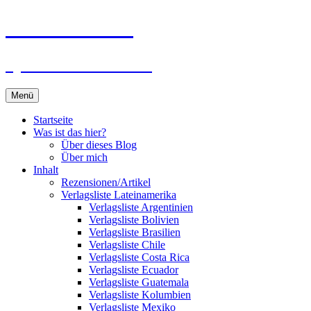
Zum
Du bist dran!
Inhalt
springen
Spiele aus aller Welt
Menü
Startseite
Was ist das hier?
Über dieses Blog
Über mich
Inhalt
Rezensionen/Artikel
Verlagsliste Lateinamerika
Verlagsliste Argentinien
Verlagsliste Bolivien
Verlagsliste Brasilien
Verlagsliste Chile
Verlagsliste Costa Rica
Verlagsliste Ecuador
Verlagsliste Guatemala
Verlagsliste Kolumbien
Verlagsliste Mexiko