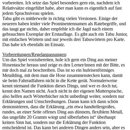
vorbereiten. Ich setze das Spiel besonders gern ein, nachdem ich
Relativsätze eingeführt habe, aber man kann es eigentlich auf fast
jedem Sprachniveau spielen.
Tabu gibt es mittlerweile in richtig vielen Versionen. Einige der
neueren haben leider viele Prominentennamen als Ratebegriffe, und
das taugt gar nichts, daher empfehle ich die Jagd nach einem
gebrauchten Exemplar der Erstauflage. Es gibt auch ein Tabu Junior,
mit einfachen Wörtern und nur jeweils drei Tabuwörtern pro Karte.
Das habe ich ebenfalls im Einsatz.
Vorbereitungen/Regelanpassungen
:
Um das Spiel vorzubereiten, hole ich gern ein Ding aus meiner
Hosentasche heraus und zeige es den Lerner/innen mit der Bitte, es
mir doch mal zu beschreiben. Das ist so ein hufeisenförmiges
Metallding, mit dem man die Hose zusammenstecken kann, damit
sie beim Fahrradfahren nicht in die Kette gerät. Normalerweise
kennt niemand die Funktion dieses Dings, und wer es doch tut,
kennt den Namen nicht. Auch nicht in der eigenen Muttersprache,
also helfen auch Wörterbücher nicht unbedingt weiter, sondern nur
Erklärungen und Umschreibungen. Daran kann ich dann schön
demonstrieren, dass die Erklärung „ein etwa handtellergroßes,
rundes, an einer Seite offenes Ding aus dünnem, flexiblem Metall,
das ungefähr 20 Gramm wiegt und silberfarben ist“ überhaupt
keinen Sinn hat, sondern nur die Erklärung der Funktion
entscheidend ist. Das kann bei anderen Dingen anders sein, aber es