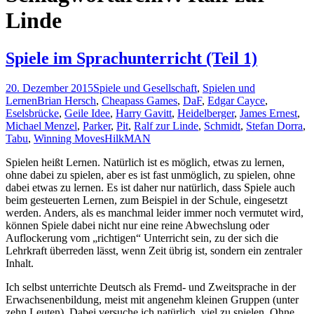
Linde
Spiele im Sprachunterricht (Teil 1)
20. Dezember 2015
Spiele und Gesellschaft
,
Spielen und
Lernen
Brian Hersch
,
Cheapass Games
,
DaF
,
Edgar Cayce
,
Eselsbrücke
,
Geile Idee
,
Harry Gavitt
,
Heidelberger
,
James Ernest
,
Michael Menzel
,
Parker
,
Pit
,
Ralf zur Linde
,
Schmidt
,
Stefan Dorra
,
Tabu
,
Winning Moves
HilkMAN
Spielen heißt Lernen. Natürlich ist es möglich, etwas zu lernen,
ohne dabei zu spielen, aber es ist fast unmöglich, zu spielen, ohne
dabei etwas zu lernen. Es ist daher nur natürlich, dass Spiele auch
beim gesteuerten Lernen, zum Beispiel in der Schule, eingesetzt
werden. Anders, als es manchmal leider immer noch vermutet wird,
können Spiele dabei nicht nur eine reine Abwechslung oder
Auflockerung vom „richtigen“ Unterricht sein, zu der sich die
Lehrkraft überreden lässt, wenn Zeit übrig ist, sondern ein zentraler
Inhalt.
Ich selbst unterrichte Deutsch als Fremd- und Zweitsprache in der
Erwachsenenbildung, meist mit angenehm kleinen Gruppen (unter
zehn Leuten). Dabei versuche ich natürlich, viel zu spielen. Ohne