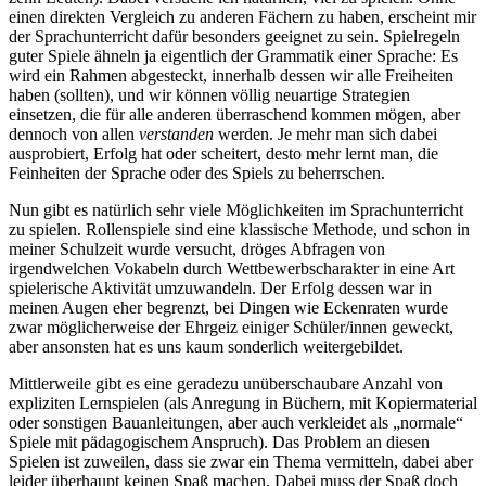
einen direkten Vergleich zu anderen Fächern zu haben, erscheint mir
der Sprachunterricht dafür besonders geeignet zu sein. Spielregeln
guter Spiele ähneln ja eigentlich der Grammatik einer Sprache: Es
wird ein Rahmen abgesteckt, innerhalb dessen wir alle Freiheiten
haben (sollten), und wir können völlig neuartige Strategien
einsetzen, die für alle anderen überraschend kommen mögen, aber
dennoch von allen
verstanden
werden. Je mehr man sich dabei
ausprobiert, Erfolg hat oder scheitert, desto mehr lernt man, die
Feinheiten der Sprache oder des Spiels zu beherrschen.
Nun gibt es natürlich sehr viele Möglichkeiten im Sprachunterricht
zu spielen. Rollenspiele sind eine klassische Methode, und schon in
meiner Schulzeit wurde versucht, dröges Abfragen von
irgendwelchen Vokabeln durch Wettbewerbscharakter in eine Art
spielerische Aktivität umzuwandeln. Der Erfolg dessen war in
meinen Augen eher begrenzt, bei Dingen wie Eckenraten wurde
zwar möglicherweise der Ehrgeiz einiger Schüler/innen geweckt,
aber ansonsten hat es uns kaum sonderlich weitergebildet.
Mittlerweile gibt es eine geradezu unüberschaubare Anzahl von
expliziten Lernspielen (als Anregung in Büchern, mit Kopiermaterial
oder sonstigen Bauanleitungen, aber auch verkleidet als „normale“
Spiele mit pädagogischem Anspruch). Das Problem an diesen
Spielen ist zuweilen, dass sie zwar ein Thema vermitteln, dabei aber
leider überhaupt keinen Spaß machen. Dabei muss der Spaß doch