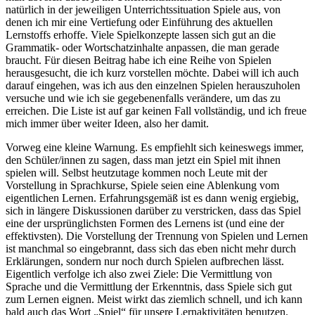
natürlich in der jeweiligen Unterrichtssituation Spiele aus, von
denen ich mir eine Vertiefung oder Einführung des aktuellen
Lernstoffs erhoffe. Viele Spielkonzepte lassen sich gut an die
Grammatik- oder Wortschatzinhalte anpassen, die man gerade
braucht. Für diesen Beitrag habe ich eine Reihe von Spielen
herausgesucht, die ich kurz vorstellen möchte. Dabei will ich auch
darauf eingehen, was ich aus den einzelnen Spielen herauszuholen
versuche und wie ich sie gegebenenfalls verändere, um das zu
erreichen. Die Liste ist auf gar keinen Fall vollständig, und ich freue
mich immer über weiter Ideen, also her damit.
Vorweg eine kleine Warnung. Es empfiehlt sich keineswegs immer,
den Schüler/innen zu sagen, dass man jetzt ein Spiel mit ihnen
spielen will. Selbst heutzutage kommen noch Leute mit der
Vorstellung in Sprachkurse, Spiele seien eine Ablenkung vom
eigentlichen Lernen. Erfahrungsgemäß ist es dann wenig ergiebig,
sich in längere Diskussionen darüber zu verstricken, dass das Spiel
eine der ursprünglichsten Formen des Lernens ist (und eine der
effektivsten). Die Vorstellung der Trennung von Spielen und Lernen
ist manchmal so eingebrannt, dass sich das eben nicht mehr durch
Erklärungen, sondern nur noch durch Spielen aufbrechen lässt.
Eigentlich verfolge ich also zwei Ziele: Die Vermittlung von
Sprache und die Vermittlung der Erkenntnis, dass Spiele sich gut
zum Lernen eignen. Meist wirkt das ziemlich schnell, und ich kann
bald auch das Wort „Spiel“ für unsere Lernaktivitäten benutzen.