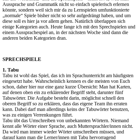
Aussprache und Grammatik nicht so einfach spielerisch erlernen
könnte, sondern weil sich mir da zu Lernspielen umfunktionierte
„normale“ Spiele bisher nicht so sehr aufgedrängt haben, und um
diese soll es hier ja vor allem gehen. Natürlich überlappen sich
einige Kategorien auch. Heute fange ich mit den Sprechspielen und
einem Aussprachespiel an, in der nächsten Woche sind dann die
anderen beiden Kategorien dran.
SPRECHSPIELE
1. Tabu
Tabu ist wohl das Spiel, das ich im Sprachunterricht am häufigsten
eingesetzt habe. Wahrscheinlich kennen es die meisten von Euch
schon, daher hier nur eine ganz kurze Übersicht: Man hat Karten,
auf denen oben ein zu erklärender Begriff steht, darunter fünf
Tabuwörter. Die Aufgabe besteht darin, möglichst schnell den
oberen Begriff so zu erklären, dass das eigene Team ihn erraten
kann. Dabei darf man allerdings keins der Tabuwörter benutzen,
was zu einigen Verrenkungen führt.
Tabu übt das Umschreiben von unbekannten Wörtern. Niemand
kennt alle Wörter einer Sprache, auch Muttersprachler/innen nicht.
Da wird man immer wieder Wörter umschreiben müssen, und
darauf kann man die Lerner/innen mit Tabu hervorragend