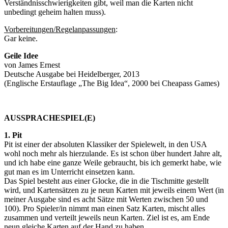
Verständnisschwierigkeiten gibt, weil man die Karten nicht
unbedingt geheim halten muss).
Vorbereitungen/Regelanpassungen
:
Gar keine.
Geile Idee
von James Ernest
Deutsche Ausgabe bei Heidelberger, 2013
(Englische Erstauflage „The Big Idea“, 2000 bei Cheapass Games)
AUSSPRACHESPIEL(E)
1. Pit
Pit ist einer der absoluten Klassiker der Spielewelt, in den USA
wohl noch mehr als hierzulande. Es ist schon über hundert Jahre alt,
und ich habe eine ganze Weile gebraucht, bis ich gemerkt habe, wie
gut man es im Unterricht einsetzen kann.
Das Spiel besteht aus einer Glocke, die in die Tischmitte gestellt
wird, und Kartensätzen zu je neun Karten mit jeweils einem Wert (in
meiner Ausgabe sind es acht Sätze mit Werten zwischen 50 und
100). Pro Spieler/in nimmt man einen Satz Karten, mischt alles
zusammen und verteilt jeweils neun Karten. Ziel ist es, am Ende
neun gleiche Karten auf der Hand zu haben.