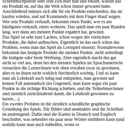
Schreibtischpistole oder sein Zen-Bier hält und erklärt, warum das
ein Produkt ist, auf das die Welt schon immer gewartet hatte.
Anschließend müssen sich alle für ein Produkt entscheiden, das sie
kaufen würden, und auf Kommando mit dem Finger drauf zeigen.
Wer sein Produkt verkauft, bekommt einen Punkt, wer es am
häufigsten verkauft, einen weiteren. Das spielt man ein paar Runden
lang, wer dann am meisten Punkte ergattert hat, gewinnt.
Das Spiel ist sehr zum Lachen, schon wegen der verrückten
Produkte, die dabei auftauchen. Eigentlich ist das auch schon das
Problem, wenn man das Spiel als Lernspiel einsetzt: Normalerweise
bekommt das lustigste Produkt die meisten Punkte, nicht unbedingt
die lustigste oder beste Werbung. Aber eigentlich macht das gar
nicht so viel aus, denn bei den meisten Spielen im Sprachunterricht
versuchen die Lerner/innen wie oben erwähnt zwar zu gewinnen,
aber es ist ihnen nicht wirklich fürchterlich wichtig. Und so kann
man als Lehrkraft auch ruhig mal mitspielen, man gewinnt auf
keinen Fall automatisch (im Gegenteil, man kann sogar ein paar
Punkte in die richtige Richtung schieben, und die Teilnehmer/innen
sind ziemlich zurückhaltend damit, die Lehrkraft gewinnen zu
lassen…).
Ein zweites Problem ist die ziemlich scheußliche graphische
Gestaltung des Spiels. Die Bilder sind unattraktiv und die Schriftart
ist anstrengend. Dafür sind die Karten in Deutsch und Englisch
beschriftet, was nebenbei ein paar neue Wörter einführen kann (und
notfalls kann man auch mithelfen, wenn es