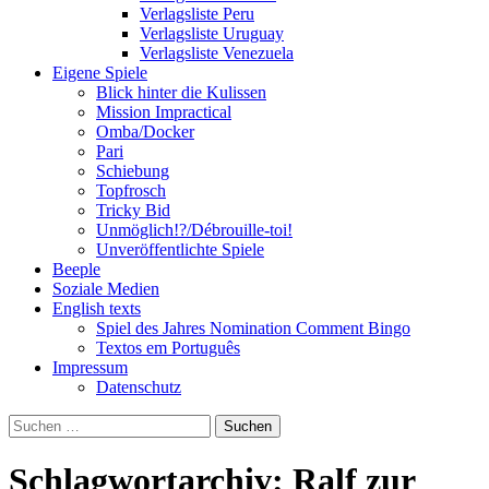
Verlagsliste Peru
Verlagsliste Uruguay
Verlagsliste Venezuela
Eigene Spiele
Blick hinter die Kulissen
Mission Impractical
Omba/Docker
Pari
Schiebung
Topfrosch
Tricky Bid
Unmöglich!?/Débrouille-toi!
Unveröffentlichte Spiele
Beeple
Soziale Medien
English texts
Spiel des Jahres Nomination Comment Bingo
Textos em Português
Impressum
Datenschutz
Suchen
nach:
Schlagwortarchiv: Ralf zur