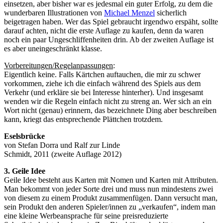
einsetzen, aber bisher war es jedesmal ein guter Erfolg, zu dem die
wunderbaren Illustrationen von
Michael Menzel
sicherlich
beigetragen haben. Wer das Spiel gebraucht irgendwo erspäht, sollte
darauf achten, nicht die erste Auflage zu kaufen, denn da waren
noch ein paar Ungeschliffenheiten drin. Ab der zweiten Auflage ist
es aber uneingeschränkt klasse.
Vorbereitungen/Regelanpassungen
:
Eigentlich keine. Falls Kärtchen auftauchen, die mir zu schwer
vorkommen, ziehe ich die einfach während des Spiels aus dem
Verkehr (und erkläre sie bei Interesse hinterher). Und insgesamt
wenden wir die Regeln einfach nicht zu streng an. Wer sich an ein
Wort nicht (genau) erinnern, das bezeichnete Ding aber beschreiben
kann, kriegt das entsprechende Plättchen trotzdem.
Eselsbrücke
von Stefan Dorra und Ralf zur Linde
Schmidt, 2011 (zweite Auflage 2012)
3. Geile Idee
Geile Idee besteht aus Karten mit Nomen und Karten mit Attributen.
Man bekommt von jeder Sorte drei und muss nun mindestens zwei
von diesem zu einem Produkt zusammenfügen. Dann versucht man,
sein Produkt den anderen Spieler/innen zu „verkaufen“, indem man
eine kleine Werbeansprache für seine preisreduzierte