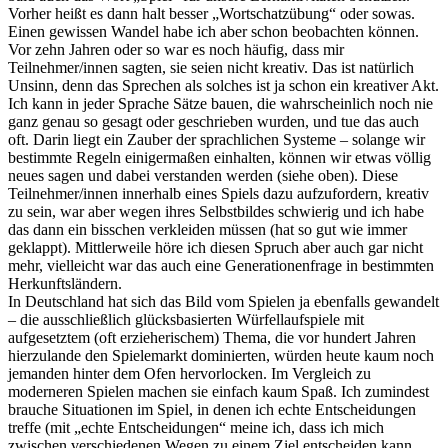
Vorher heißt es dann halt besser „Wortschatzübung“ oder sowas.
Einen gewissen Wandel habe ich aber schon beobachten können.
Vor zehn Jahren oder so war es noch häufig, dass mir
Teilnehmer/innen sagten, sie seien nicht kreativ. Das ist natürlich
Unsinn, denn das Sprechen als solches ist ja schon ein kreativer Akt.
Ich kann in jeder Sprache Sätze bauen, die wahrscheinlich noch nie
ganz genau so gesagt oder geschrieben wurden, und tue das auch
oft. Darin liegt ein Zauber der sprachlichen Systeme – solange wir
bestimmte Regeln einigermaßen einhalten, können wir etwas völlig
neues sagen und dabei verstanden werden (siehe oben). Diese
Teilnehmer/innen innerhalb eines Spiels dazu aufzufordern, kreativ
zu sein, war aber wegen ihres Selbstbildes schwierig und ich habe
das dann ein bisschen verkleiden müssen (hat so gut wie immer
geklappt). Mittlerweile höre ich diesen Spruch aber auch gar nicht
mehr, vielleicht war das auch eine Generationenfrage in bestimmten
Herkunftsländern.
In Deutschland hat sich das Bild vom Spielen ja ebenfalls gewandelt
– die ausschließlich glücksbasierten Würfellaufspiele mit
aufgesetztem (oft erzieherischem) Thema, die vor hundert Jahren
hierzulande den Spielemarkt dominierten, würden heute kaum noch
jemanden hinter dem Ofen hervorlocken. Im Vergleich zu
moderneren Spielen machen sie einfach kaum Spaß. Ich zumindest
brauche Situationen im Spiel, in denen ich echte Entscheidungen
treffe (mit „echte Entscheidungen“ meine ich, dass ich mich
zwischen verschiedenen Wegen zu einem Ziel entscheiden kann,