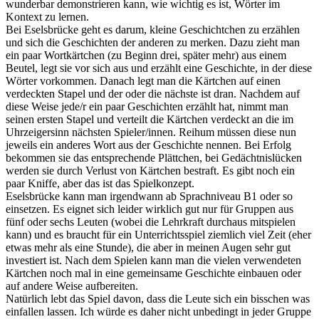
wunderbar demonstrieren kann, wie wichtig es ist, Wörter im
Kontext zu lernen.
Bei Eselsbrücke geht es darum, kleine Geschichtchen zu erzählen
und sich die Geschichten der anderen zu merken. Dazu zieht man
ein paar Wortkärtchen (zu Beginn drei, später mehr) aus einem
Beutel, legt sie vor sich aus und erzählt eine Geschichte, in der diese
Wörter vorkommen. Danach legt man die Kärtchen auf einen
verdeckten Stapel und der oder die nächste ist dran. Nachdem auf
diese Weise jede/r ein paar Geschichten erzählt hat, nimmt man
seinen ersten Stapel und verteilt die Kärtchen verdeckt an die im
Uhrzeigersinn nächsten Spieler/innen. Reihum müssen diese nun
jeweils ein anderes Wort aus der Geschichte nennen. Bei Erfolg
bekommen sie das entsprechende Plättchen, bei Gedächtnislücken
werden sie durch Verlust von Kärtchen bestraft. Es gibt noch ein
paar Kniffe, aber das ist das Spielkonzept.
Eselsbrücke kann man irgendwann ab Sprachniveau B1 oder so
einsetzen. Es eignet sich leider wirklich gut nur für Gruppen aus
fünf oder sechs Leuten (wobei die Lehrkraft durchaus mitspielen
kann) und es braucht für ein Unterrichtsspiel ziemlich viel Zeit (eher
etwas mehr als eine Stunde), die aber in meinen Augen sehr gut
investiert ist. Nach dem Spielen kann man die vielen verwendeten
Kärtchen noch mal in eine gemeinsame Geschichte einbauen oder
auf andere Weise aufbereiten.
Natürlich lebt das Spiel davon, dass die Leute sich ein bisschen was
einfallen lassen. Ich würde es daher nicht unbedingt in jeder Gruppe