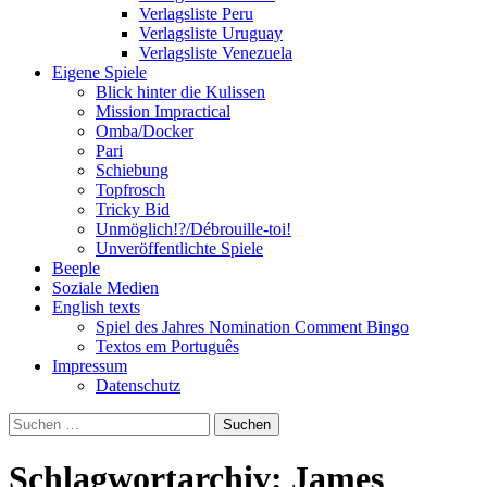
Verlagsliste Peru
Verlagsliste Uruguay
Verlagsliste Venezuela
Eigene Spiele
Blick hinter die Kulissen
Mission Impractical
Omba/Docker
Pari
Schiebung
Topfrosch
Tricky Bid
Unmöglich!?/Débrouille-toi!
Unveröffentlichte Spiele
Beeple
Soziale Medien
English texts
Spiel des Jahres Nomination Comment Bingo
Textos em Português
Impressum
Datenschutz
Suchen
nach:
Schlagwortarchiv: James