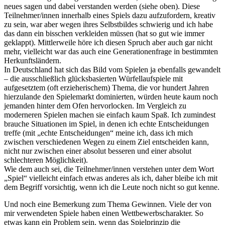
neues sagen und dabei verstanden werden (siehe oben). Diese
Teilnehmer/innen innerhalb eines Spiels dazu aufzufordern, kreativ
zu sein, war aber wegen ihres Selbstbildes schwierig und ich habe
das dann ein bisschen verkleiden müssen (hat so gut wie immer
geklappt). Mittlerweile höre ich diesen Spruch aber auch gar nicht
mehr, vielleicht war das auch eine Generationenfrage in bestimmten
Herkunftsländern.
In Deutschland hat sich das Bild vom Spielen ja ebenfalls gewandelt
– die ausschließlich glücksbasierten Würfellaufspiele mit
aufgesetztem (oft erzieherischem) Thema, die vor hundert Jahren
hierzulande den Spielemarkt dominierten, würden heute kaum noch
jemanden hinter dem Ofen hervorlocken. Im Vergleich zu
moderneren Spielen machen sie einfach kaum Spaß. Ich zumindest
brauche Situationen im Spiel, in denen ich echte Entscheidungen
treffe (mit „echte Entscheidungen“ meine ich, dass ich mich
zwischen verschiedenen Wegen zu einem Ziel entscheiden kann,
nicht nur zwischen einer absolut besseren und einer absolut
schlechteren Möglichkeit).
Wie dem auch sei, die Teilnehmer/innen verstehen unter dem Wort
„Spiel“ vielleicht einfach etwas anderes als ich, daher bleibe ich mit
dem Begriff vorsichtig, wenn ich die Leute noch nicht so gut kenne.
Und noch eine Bemerkung zum Thema Gewinnen. Viele der von
mir verwendeten Spiele haben einen Wettbewerbscharakter. So
etwas kann ein Problem sein, wenn das Spielprinzip die