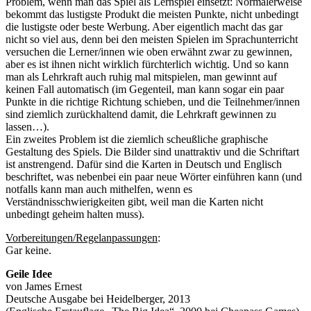
Problem, wenn man das Spiel als Lernspiel einsetzt: Normalerweise
bekommt das lustigste Produkt die meisten Punkte, nicht unbedingt
die lustigste oder beste Werbung. Aber eigentlich macht das gar
nicht so viel aus, denn bei den meisten Spielen im Sprachunterricht
versuchen die Lerner/innen wie oben erwähnt zwar zu gewinnen,
aber es ist ihnen nicht wirklich fürchterlich wichtig. Und so kann
man als Lehrkraft auch ruhig mal mitspielen, man gewinnt auf
keinen Fall automatisch (im Gegenteil, man kann sogar ein paar
Punkte in die richtige Richtung schieben, und die Teilnehmer/innen
sind ziemlich zurückhaltend damit, die Lehrkraft gewinnen zu
lassen…).
Ein zweites Problem ist die ziemlich scheußliche graphische
Gestaltung des Spiels. Die Bilder sind unattraktiv und die Schriftart
ist anstrengend. Dafür sind die Karten in Deutsch und Englisch
beschriftet, was nebenbei ein paar neue Wörter einführen kann (und
notfalls kann man auch mithelfen, wenn es
Verständnisschwierigkeiten gibt, weil man die Karten nicht
unbedingt geheim halten muss).
Vorbereitungen/Regelanpassungen
:
Gar keine.
Geile Idee
von James Ernest
Deutsche Ausgabe bei Heidelberger, 2013