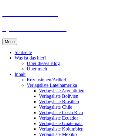
Zum
Du bist dran!
Inhalt
springen
Spiele aus aller Welt
Menü
Startseite
Was ist das hier?
Über dieses Blog
Über mich
Inhalt
Rezensionen/Artikel
Verlagsliste Lateinamerika
Verlagsliste Argentinien
Verlagsliste Bolivien
Verlagsliste Brasilien
Verlagsliste Chile
Verlagsliste Costa Rica
Verlagsliste Ecuador
Verlagsliste Guatemala
Verlagsliste Kolumbien
Verlagsliste Mexiko