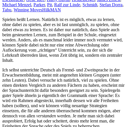
Michael Menzel
,
Parker
,
Pit
,
Ralf zur Linde
,
Schmidt
,
Stefan Dorra
,
Tabu
,
Winning Moves
HilkMAN
Spielen heißt Lernen. Natürlich ist es möglich, etwas zu lernen,
ohne dabei zu spielen, aber es ist fast unmöglich, zu spielen, ohne
dabei etwas zu lernen. Es ist daher nur natürlich, dass Spiele auch
beim gesteuerten Lernen, zum Beispiel in der Schule, eingesetzt
werden. Anders, als es manchmal leider immer noch vermutet wird,
können Spiele dabei nicht nur eine reine Abwechslung oder
Auflockerung vom „richtigen“ Unterricht sein, zu der sich die
Lehrkraft überreden lässt, wenn Zeit übrig ist, sondern ein zentraler
Inhalt.
Ich selbst unterrichte Deutsch als Fremd- und Zweitsprache in der
Erwachsenenbildung, meist mit angenehm kleinen Gruppen (unter
zehn Leuten). Dabei versuche ich natürlich, viel zu spielen. Ohne
einen direkten Vergleich zu anderen Fächern zu haben, erscheint mir
der Sprachunterricht dafür besonders geeignet zu sein. Spielregeln
guter Spiele ähneln ja eigentlich der Grammatik einer Sprache: Es
wird ein Rahmen abgesteckt, innerhalb dessen wir alle Freiheiten
haben (sollten), und wir können völlig neuartige Strategien
einsetzen, die für alle anderen überraschend kommen mögen, aber
dennoch von allen
verstanden
werden. Je mehr man sich dabei
ausprobiert, Erfolg hat oder scheitert, desto mehr lernt man, die
Feinheiten der Sprache oder des Spiels zu beherrschen.