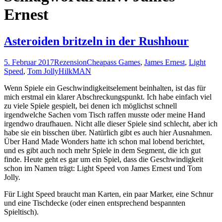
Ernest
Asteroiden britzeln in der Rushhour
5. Februar 2017
Rezension
Cheapass Games
,
James Ernest
,
Light
Speed
,
Tom Jolly
HilkMAN
Wenn Spiele ein Geschwindigkeitselement beinhalten, ist das für
mich erstmal ein klarer Abschreckungspunkt. Ich habe einfach viel
zu viele Spiele gespielt, bei denen ich möglichst schnell
irgendwelche Sachen vom Tisch raffen musste oder meine Hand
irgendwo draufhauen. Nicht alle dieser Spiele sind schlecht, aber ich
habe sie ein bisschen über. Natürlich gibt es auch hier Ausnahmen.
Über Hand Made Wonders hatte ich schon mal lobend berichtet,
und es gibt auch noch mehr Spiele in dem Segment, die ich gut
finde. Heute geht es gar um ein Spiel, dass die Geschwindigkeit
schon im Namen trägt: Light Speed von James Ernest und Tom
Jolly.
Für Light Speed braucht man Karten, ein paar Marker, eine Schnur
und eine Tischdecke (oder einen entsprechend bespannten
Spieltisch).