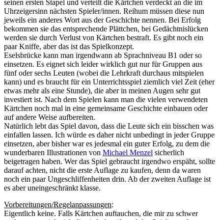
seinen ersten Stapel und verteilt die Kärtchen verdeckt an die im
Uhrzeigersinn nächsten Spieler/innen. Reihum müssen diese nun
jeweils ein anderes Wort aus der Geschichte nennen. Bei Erfolg
bekommen sie das entsprechende Plättchen, bei Gedächtnislücken
werden sie durch Verlust von Kärtchen bestraft. Es gibt noch ein
paar Kniffe, aber das ist das Spielkonzept.
Eselsbrücke kann man irgendwann ab Sprachniveau B1 oder so
einsetzen. Es eignet sich leider wirklich gut nur für Gruppen aus
fünf oder sechs Leuten (wobei die Lehrkraft durchaus mitspielen
kann) und es braucht für ein Unterrichtsspiel ziemlich viel Zeit (eher
etwas mehr als eine Stunde), die aber in meinen Augen sehr gut
investiert ist. Nach dem Spielen kann man die vielen verwendeten
Kärtchen noch mal in eine gemeinsame Geschichte einbauen oder
auf andere Weise aufbereiten.
Natürlich lebt das Spiel davon, dass die Leute sich ein bisschen was
einfallen lassen. Ich würde es daher nicht unbedingt in jeder Gruppe
einsetzen, aber bisher war es jedesmal ein guter Erfolg, zu dem die
wunderbaren Illustrationen von
Michael Menzel
sicherlich
beigetragen haben. Wer das Spiel gebraucht irgendwo erspäht, sollte
darauf achten, nicht die erste Auflage zu kaufen, denn da waren
noch ein paar Ungeschliffenheiten drin. Ab der zweiten Auflage ist
es aber uneingeschränkt klasse.
Vorbereitungen/Regelanpassungen
:
Eigentlich keine. Falls Kärtchen auftauchen, die mir zu schwer