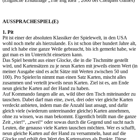
(Englische Erstauflage „The Big Idea“, 2000 bei Cheapass Games)
AUSSPRACHESPIEL(E)
1. Pit
Pit ist einer der absoluten Klassiker der Spielewelt, in den USA
wohl noch mehr als hierzulande. Es ist schon über hundert Jahre alt,
und ich habe eine ganze Weile gebraucht, bis ich gemerkt habe, wie
gut man es im Unterricht einsetzen kann.
Das Spiel besteht aus einer Glocke, die in die Tischmitte gestellt
wird, und Kartensätzen zu je neun Karten mit jeweils einem Wert (in
meiner Ausgabe sind es acht Sätze mit Werten zwischen 50 und
100). Pro Spieler/in nimmt man einen Satz Karten, mischt alles
zusammen und verteilt jeweils neun Karten. Ziel ist es, am Ende
neun gleiche Karten auf der Hand zu haben.
Auf Kommando fangen alle an, wild über den Tisch miteinander zu
tauschen. Dabei darf man eine, zwei, drei oder vier gleiche Karten
verdeckt anbieten, indem man die Anzahl laut ansagt, und dafür
gleich viele (wiederum untereinander gleiche) Karten annehmen,
ohne zu wissen, was man bekommt. Eigentlich brüllt man die ganze
Zeit „vier!“, „zwei!“ oder sowas durch die Gegend und sucht nach
Leuten, die genauso viele Karten tauschen möchten. Wer es schafft,
neun gleiche Karten auf der Hand zu versammeln, haut auf die
Glocke und erhält den Wert des Kartensatzes als Punkte. Diese