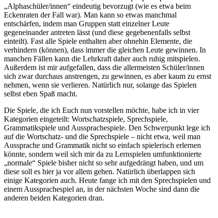
„Alphaschüler/innen“ eindeutig bevorzugt (wie es etwa beim
Eckenraten der Fall war). Man kann so etwas manchmal
entschärfen, indem man Gruppen statt einzelner Leute
gegeneinander antreten lässt (und diese gegebenenfalls selbst
einteilt). Fast alle Spiele enthalten aber ohnehin Elemente, die
verhindern (können), dass immer die gleichen Leute gewinnen. In
manchen Fällen kann die Lehrkraft daher auch ruhig mitspielen.
Außerdem ist mir aufgefallen, dass die allermeisten Schüler/innen
sich zwar durchaus anstrengen, zu gewinnen, es aber kaum zu ernst
nehmen, wenn sie verlieren. Natürlich nur, solange das Spielen
selbst eben Spaß macht.
Die Spiele, die ich Euch nun vorstellen möchte, habe ich in vier
Kategorien eingeteilt: Wortschatzspiele, Sprechspiele,
Grammatikspiele und Aussprachespiele. Den Schwerpunkt lege ich
auf die Wortschatz- und die Sprechspiele – nicht etwa, weil man
Aussprache und Grammatik nicht so einfach spielerisch erlernen
könnte, sondern weil sich mir da zu Lernspielen umfunktionierte
„normale“ Spiele bisher nicht so sehr aufgedrängt haben, und um
diese soll es hier ja vor allem gehen. Natürlich überlappen sich
einige Kategorien auch. Heute fange ich mit den Sprechspielen und
einem Aussprachespiel an, in der nächsten Woche sind dann die
anderen beiden Kategorien dran.