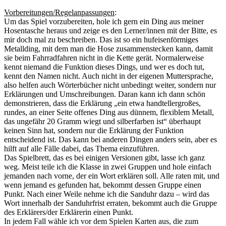
Vorbereitungen/Regelanpassungen
:
Um das Spiel vorzubereiten, hole ich gern ein Ding aus meiner
Hosentasche heraus und zeige es den Lerner/innen mit der Bitte, es
mir doch mal zu beschreiben. Das ist so ein hufeisenförmiges
Metallding, mit dem man die Hose zusammenstecken kann, damit
sie beim Fahrradfahren nicht in die Kette gerät. Normalerweise
kennt niemand die Funktion dieses Dings, und wer es doch tut,
kennt den Namen nicht. Auch nicht in der eigenen Muttersprache,
also helfen auch Wörterbücher nicht unbedingt weiter, sondern nur
Erklärungen und Umschreibungen. Daran kann ich dann schön
demonstrieren, dass die Erklärung „ein etwa handtellergroßes,
rundes, an einer Seite offenes Ding aus dünnem, flexiblem Metall,
das ungefähr 20 Gramm wiegt und silberfarben ist“ überhaupt
keinen Sinn hat, sondern nur die Erklärung der Funktion
entscheidend ist. Das kann bei anderen Dingen anders sein, aber es
hilft auf alle Fälle dabei, das Thema einzuführen.
Das Spielbrett, das es bei einigen Versionen gibt, lasse ich ganz
weg. Meist teile ich die Klasse in zwei Gruppen und hole einfach
jemanden nach vorne, der ein Wort erklären soll. Alle raten mit, und
wenn jemand es gefunden hat, bekommt dessen Gruppe einen
Punkt. Nach einer Weile nehme ich die Sanduhr dazu – wird das
Wort innerhalb der Sanduhrfrist erraten, bekommt auch die Gruppe
des Erklärers/der Erklärerin einen Punkt.
In jedem Fall wähle ich vor dem Spielen Karten aus, die zum