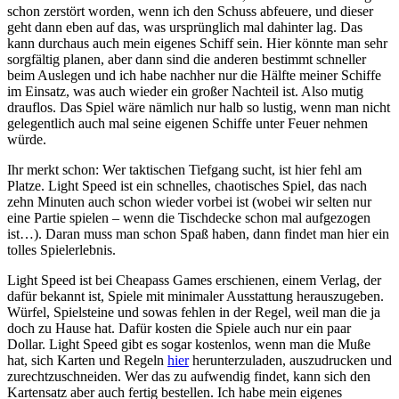
schon zerstört worden, wenn ich den Schuss abfeuere, und dieser
geht dann eben auf das, was ursprünglich mal dahinter lag. Das
kann durchaus auch mein eigenes Schiff sein. Hier könnte man sehr
sorgfältig planen, aber dann sind die anderen bestimmt schneller
beim Auslegen und ich habe nachher nur die Hälfte meiner Schiffe
im Einsatz, was auch wieder ein großer Nachteil ist. Also mutig
drauflos. Das Spiel wäre nämlich nur halb so lustig, wenn man nicht
gelegentlich auch mal seine eigenen Schiffe unter Feuer nehmen
würde.
Ihr merkt schon: Wer taktischen Tiefgang sucht, ist hier fehl am
Platze. Light Speed ist ein schnelles, chaotisches Spiel, das nach
zehn Minuten auch schon wieder vorbei ist (wobei wir selten nur
eine Partie spielen – wenn die Tischdecke schon mal aufgezogen
ist…). Daran muss man schon Spaß haben, dann findet man hier ein
tolles Spielerlebnis.
Light Speed ist bei Cheapass Games erschienen, einem Verlag, der
dafür bekannt ist, Spiele mit minimaler Ausstattung herauszugeben.
Würfel, Spielsteine und sowas fehlen in der Regel, weil man die ja
doch zu Hause hat. Dafür kosten die Spiele auch nur ein paar
Dollar. Light Speed gibt es sogar kostenlos, wenn man die Muße
hat, sich Karten und Regeln
hier
herunterzuladen, auszudrucken und
zurechtzuschneiden. Wer das zu aufwendig findet, kann sich den
Kartensatz aber auch fertig bestellen. Ich habe mein eigenes