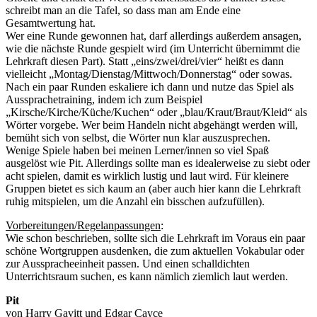
schreibt man an die Tafel, so dass man am Ende eine
Gesamtwertung hat.
Wer eine Runde gewonnen hat, darf allerdings außerdem ansagen,
wie die nächste Runde gespielt wird (im Unterricht übernimmt die
Lehrkraft diesen Part). Statt „eins/zwei/drei/vier“ heißt es dann
vielleicht „Montag/Dienstag/Mittwoch/Donnerstag“ oder sowas.
Nach ein paar Runden eskaliere ich dann und nutze das Spiel als
Aussprachetraining, indem ich zum Beispiel
„Kirsche/Kirche/Küche/Kuchen“ oder „blau/Kraut/Braut/Kleid“ als
Wörter vorgebe. Wer beim Handeln nicht abgehängt werden will,
bemüht sich von selbst, die Wörter nun klar auszusprechen.
Wenige Spiele haben bei meinen Lerner/innen so viel Spaß
ausgelöst wie Pit. Allerdings sollte man es idealerweise zu siebt oder
acht spielen, damit es wirklich lustig und laut wird. Für kleinere
Gruppen bietet es sich kaum an (aber auch hier kann die Lehrkraft
ruhig mitspielen, um die Anzahl ein bisschen aufzufüllen).
Vorbereitungen/Regelanpassungen
:
Wie schon beschrieben, sollte sich die Lehrkraft im Voraus ein paar
schöne Wortgruppen ausdenken, die zum aktuellen Vokabular oder
zur Ausspracheeinheit passen. Und einen schalldichten
Unterrichtsraum suchen, es kann nämlich ziemlich laut werden.
Pit
von Harry Gavitt und Edgar Cayce