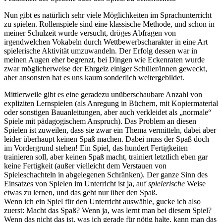
Nun gibt es natürlich sehr viele Möglichkeiten im Sprachunterricht
zu spielen. Rollenspiele sind eine klassische Methode, und schon in
meiner Schulzeit wurde versucht, dröges Abfragen von
irgendwelchen Vokabeln durch Wettbewerbscharakter in eine Art
spielerische Aktivität umzuwandeln. Der Erfolg dessen war in
meinen Augen eher begrenzt, bei Dingen wie Eckenraten wurde
zwar möglicherweise der Ehrgeiz einiger Schüler/innen geweckt,
aber ansonsten hat es uns kaum sonderlich weitergebildet.
Mittlerweile gibt es eine geradezu unüberschaubare Anzahl von
expliziten Lernspielen (als Anregung in Büchern, mit Kopiermaterial
oder sonstigen Bauanleitungen, aber auch verkleidet als „normale“
Spiele mit pädagogischem Anspruch). Das Problem an diesen
Spielen ist zuweilen, dass sie zwar ein Thema vermitteln, dabei aber
leider überhaupt keinen Spaß machen. Dabei muss der Spaß doch
im Vordergrund stehen! Ein Spiel, das hundert Fertigkeiten
trainieren soll, aber keinen Spaß macht, trainiert letztlich eben gar
keine Fertigkeit (außer vielleicht dem Verstauen von
Spieleschachteln in abgelegenen Schränken). Der ganze Sinn des
Einsatzes von Spielen im Unterricht ist ja, auf
spielerische
Weise
etwas zu lernen, und das geht nur über den Spaß.
Wenn ich ein Spiel für den Unterricht auswähle, gucke ich also
zuerst: Macht das Spaß? Wenn ja, was lernt man bei diesem Spiel?
Wenn das nicht das ist, was ich gerade für nötig halte, kann man das