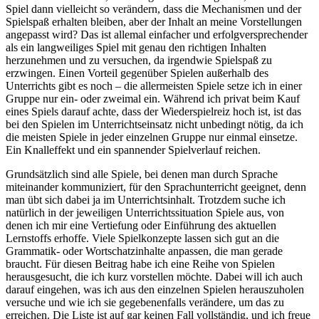
Spiel dann vielleicht so verändern, dass die Mechanismen und der
Spielspaß erhalten bleiben, aber der Inhalt an meine Vorstellungen
angepasst wird? Das ist allemal einfacher und erfolgversprechender
als ein langweiliges Spiel mit genau den richtigen Inhalten
herzunehmen und zu versuchen, da irgendwie Spielspaß zu
erzwingen. Einen Vorteil gegenüber Spielen außerhalb des
Unterrichts gibt es noch – die allermeisten Spiele setze ich in einer
Gruppe nur ein- oder zweimal ein. Während ich privat beim Kauf
eines Spiels darauf achte, dass der Wiederspielreiz hoch ist, ist das
bei den Spielen im Unterrichtseinsatz nicht unbedingt nötig, da ich
die meisten Spiele in jeder einzelnen Gruppe nur einmal einsetze.
Ein Knalleffekt und ein spannender Spielverlauf reichen.
Grundsätzlich sind alle Spiele, bei denen man durch Sprache
miteinander kommuniziert, für den Sprachunterricht geeignet, denn
man übt sich dabei ja im Unterrichtsinhalt. Trotzdem suche ich
natürlich in der jeweiligen Unterrichtssituation Spiele aus, von
denen ich mir eine Vertiefung oder Einführung des aktuellen
Lernstoffs erhoffe. Viele Spielkonzepte lassen sich gut an die
Grammatik- oder Wortschatzinhalte anpassen, die man gerade
braucht. Für diesen Beitrag habe ich eine Reihe von Spielen
herausgesucht, die ich kurz vorstellen möchte. Dabei will ich auch
darauf eingehen, was ich aus den einzelnen Spielen herauszuholen
versuche und wie ich sie gegebenenfalls verändere, um das zu
erreichen. Die Liste ist auf gar keinen Fall vollständig, und ich freue