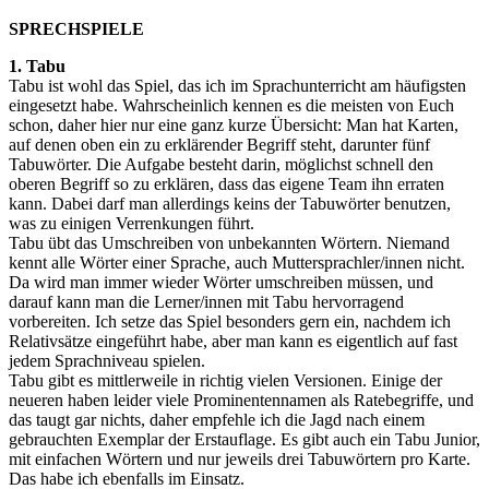
SPRECHSPIELE
1. Tabu
Tabu ist wohl das Spiel, das ich im Sprachunterricht am häufigsten
eingesetzt habe. Wahrscheinlich kennen es die meisten von Euch
schon, daher hier nur eine ganz kurze Übersicht: Man hat Karten,
auf denen oben ein zu erklärender Begriff steht, darunter fünf
Tabuwörter. Die Aufgabe besteht darin, möglichst schnell den
oberen Begriff so zu erklären, dass das eigene Team ihn erraten
kann. Dabei darf man allerdings keins der Tabuwörter benutzen,
was zu einigen Verrenkungen führt.
Tabu übt das Umschreiben von unbekannten Wörtern. Niemand
kennt alle Wörter einer Sprache, auch Muttersprachler/innen nicht.
Da wird man immer wieder Wörter umschreiben müssen, und
darauf kann man die Lerner/innen mit Tabu hervorragend
vorbereiten. Ich setze das Spiel besonders gern ein, nachdem ich
Relativsätze eingeführt habe, aber man kann es eigentlich auf fast
jedem Sprachniveau spielen.
Tabu gibt es mittlerweile in richtig vielen Versionen. Einige der
neueren haben leider viele Prominentennamen als Ratebegriffe, und
das taugt gar nichts, daher empfehle ich die Jagd nach einem
gebrauchten Exemplar der Erstauflage. Es gibt auch ein Tabu Junior,
mit einfachen Wörtern und nur jeweils drei Tabuwörtern pro Karte.
Das habe ich ebenfalls im Einsatz.