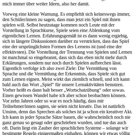
mich immer über weiter Ideen, also her damit.
Vorweg eine kleine Warnung. Es empfiehlt sich keineswegs immer,
den Schüler/innen zu sagen, dass man jetzt ein Spiel mit ihnen
spielen will. Selbst heutzutage kommen noch Leute mit der
Vorstellung in Sprachkurse, Spiele seien eine Ablenkung vom
eigentlichen Lernen. Erfahrungsgemäß ist es dann wenig ergiebig,
sich in längere Diskussionen darüber zu verstricken, dass das Spiel
eine der ursprünglichsten Formen des Lernens ist (und eine der
effektivsten). Die Vorstellung der Trennung von Spielen und Lernen
ist manchmal so eingebrannt, dass sich das eben nicht mehr durch
Erklärungen, sondern nur noch durch Spielen aufbrechen lässt.
Eigentlich verfolge ich also zwei Ziele: Die Vermittlung von
Sprache und die Vermittlung der Erkenntnis, dass Spiele sich gut
zum Lernen eignen. Meist wirkt das ziemlich schnell, und ich kann
bald auch das Wort „Spiel“ für unsere Lernaktivitäten benutzen.
Vorher heißt es dann halt besser „Wortschatzübung“ oder sowas.
Einen gewissen Wandel habe ich aber schon beobachten können.
Vor zehn Jahren oder so war es noch häufig, dass mir
Teilnehmer/innen sagten, sie seien nicht kreativ. Das ist natürlich
Unsinn, denn das Sprechen als solches ist ja schon ein kreativer Akt.
Ich kann in jeder Sprache Sätze bauen, die wahrscheinlich noch nie
ganz genau so gesagt oder geschrieben wurden, und tue das auch
oft. Darin liegt ein Zauber der sprachlichen Systeme – solange wir
bestimmte Regeln einigermaßen einhalten, können wir etwas völlig