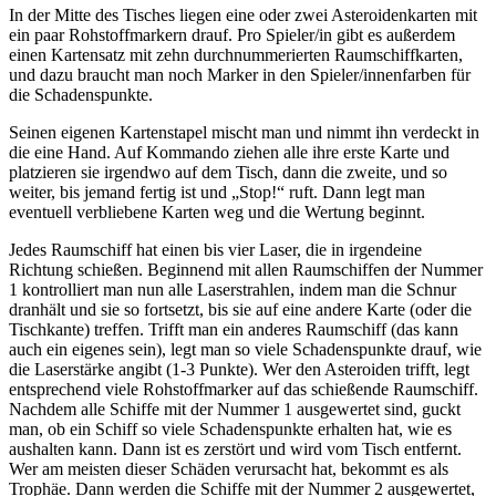
In der Mitte des Tisches liegen eine oder zwei Asteroidenkarten mit
ein paar Rohstoffmarkern drauf. Pro Spieler/in gibt es außerdem
einen Kartensatz mit zehn durchnummerierten Raumschiffkarten,
und dazu braucht man noch Marker in den Spieler/innenfarben für
die Schadenspunkte.
Seinen eigenen Kartenstapel mischt man und nimmt ihn verdeckt in
die eine Hand. Auf Kommando ziehen alle ihre erste Karte und
platzieren sie irgendwo auf dem Tisch, dann die zweite, und so
weiter, bis jemand fertig ist und „Stop!“ ruft. Dann legt man
eventuell verbliebene Karten weg und die Wertung beginnt.
Jedes Raumschiff hat einen bis vier Laser, die in irgendeine
Richtung schießen. Beginnend mit allen Raumschiffen der Nummer
1 kontrolliert man nun alle Laserstrahlen, indem man die Schnur
dranhält und sie so fortsetzt, bis sie auf eine andere Karte (oder die
Tischkante) treffen. Trifft man ein anderes Raumschiff (das kann
auch ein eigenes sein), legt man so viele Schadenspunkte drauf, wie
die Laserstärke angibt (1-3 Punkte). Wer den Asteroiden trifft, legt
entsprechend viele Rohstoffmarker auf das schießende Raumschiff.
Nachdem alle Schiffe mit der Nummer 1 ausgewertet sind, guckt
man, ob ein Schiff so viele Schadenspunkte erhalten hat, wie es
aushalten kann. Dann ist es zerstört und wird vom Tisch entfernt.
Wer am meisten dieser Schäden verursacht hat, bekommt es als
Trophäe. Dann werden die Schiffe mit der Nummer 2 ausgewertet,