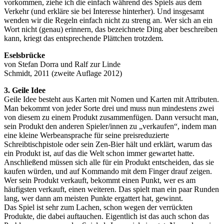
vorkommen, ziehe ich die einfach während des Spiels aus dem
Verkehr (und erkläre sie bei Interesse hinterher). Und insgesamt
wenden wir die Regeln einfach nicht zu streng an. Wer sich an ein
Wort nicht (genau) erinnern, das bezeichnete Ding aber beschreiben
kann, kriegt das entsprechende Plättchen trotzdem.
Eselsbrücke
von Stefan Dorra und Ralf zur Linde
Schmidt, 2011 (zweite Auflage 2012)
3. Geile Idee
Geile Idee besteht aus Karten mit Nomen und Karten mit Attributen.
Man bekommt von jeder Sorte drei und muss nun mindestens zwei
von diesem zu einem Produkt zusammenfügen. Dann versucht man,
sein Produkt den anderen Spieler/innen zu „verkaufen“, indem man
eine kleine Werbeansprache für seine preisreduzierte
Schreibtischpistole oder sein Zen-Bier hält und erklärt, warum das
ein Produkt ist, auf das die Welt schon immer gewartet hatte.
Anschließend müssen sich alle für ein Produkt entscheiden, das sie
kaufen würden, und auf Kommando mit dem Finger drauf zeigen.
Wer sein Produkt verkauft, bekommt einen Punkt, wer es am
häufigsten verkauft, einen weiteren. Das spielt man ein paar Runden
lang, wer dann am meisten Punkte ergattert hat, gewinnt.
Das Spiel ist sehr zum Lachen, schon wegen der verrückten
Produkte, die dabei auftauchen. Eigentlich ist das auch schon das