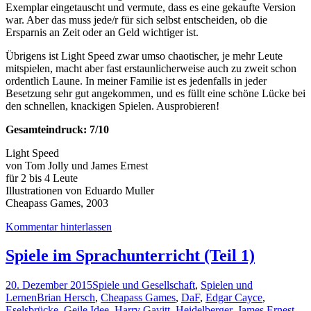
Exemplar eingetauscht und vermute, dass es eine gekaufte Version
war. Aber das muss jede/r für sich selbst entscheiden, ob die
Ersparnis an Zeit oder an Geld wichtiger ist.
Übrigens ist Light Speed zwar umso chaotischer, je mehr Leute
mitspielen, macht aber fast erstaunlicherweise auch zu zweit schon
ordentlich Laune. In meiner Familie ist es jedenfalls in jeder
Besetzung sehr gut angekommen, und es füllt eine schöne Lücke bei
den schnellen, knackigen Spielen. Ausprobieren!
Gesamteindruck: 7/10
Light Speed
von Tom Jolly und James Ernest
für 2 bis 4 Leute
Illustrationen von Eduardo Muller
Cheapass Games, 2003
Kommentar hinterlassen
Spiele im Sprachunterricht (Teil 1)
20. Dezember 2015
Spiele und Gesellschaft
,
Spielen und
Lernen
Brian Hersch
,
Cheapass Games
,
DaF
,
Edgar Cayce
,
Eselsbrücke
,
Geile Idee
,
Harry Gavitt
,
Heidelberger
,
James Ernest
,