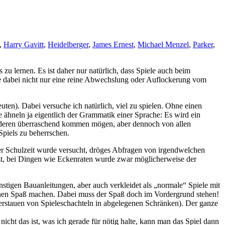
,
Harry Gavitt
,
Heidelberger
,
James Ernest
,
Michael Menzel
,
Parker
,
s zu lernen. Es ist daher nur natürlich, dass Spiele auch beim
le dabei nicht nur eine reine Abwechslung oder Auflockerung vom
ten). Dabei versuche ich natürlich, viel zu spielen. Ohne einen
e ähneln ja eigentlich der Grammatik einer Sprache: Es wird ein
le anderen überraschend kommen mögen, aber dennoch von allen
Spiels zu beherrschen.
iner Schulzeit wurde versucht, dröges Abfragen von irgendwelchen
zt, bei Dingen wie Eckenraten wurde zwar möglicherweise der
nstigen Bauanleitungen, aber auch verkleidet als „normale“ Spiele mit
einen Spaß machen. Dabei muss der Spaß doch im Vordergrund stehen!
em Verstauen von Spieleschachteln in abgelegenen Schränken). Der ganze
icht das ist, was ich gerade für nötig halte, kann man das Spiel dann