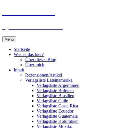
Zum
Du bist dran!
Inhalt
springen
Spiele aus aller Welt
Menü
Startseite
Was ist das hier?
Über dieses Blog
Über mich
Inhalt
Rezensionen/Artikel
Verlagsliste Lateinamerika
Verlagsliste Argentinien
Verlagsliste Bolivien
Verlagsliste Brasilien
Verlagsliste Chile
Verlagsliste Costa Rica
Verlagsliste Ecuador
Verlagsliste Guatemala
Verlagsliste Kolumbien
Verlagsliste Mexiko