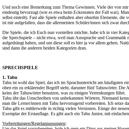
Und noch eine Bemerkung zum Thema Gewinnen. Viele der von mir ve
eindeutig bevorzugt (wie es etwa beim Eckenraten der Fall war). Man
selbst einteilt). Fast alle Spiele enthalten aber ohnehin Elemente, 
ist mir aufgefallen, dass die allermeisten Schüler/innen sich zwar du
Die Spiele, die ich Euch nun vorstellen möchte, habe ich in vier Kat
die Sprechspiele – nicht etwa, weil man Aussprache und Grammatik nic
aufgedrängt haben, und um diese soll es hier ja vor allem gehen. Nat
sind dann die anderen beiden Kategorien dran.
SPRECHSPIELE
1. Tabu
Tabu ist wohl das Spiel, das ich im Sprachunterricht am häufigsten e
oben ein zu erklärender Begriff steht, darunter fünf Tabuwörter. Die 
keins der Tabuwörter benutzen, was zu einigen Verrenkungen führt.
Tabu übt das Umschreiben von unbekannten Wörtern. Niemand kennt a
man die Lerner/innen mit Tabu hervorragend vorbereiten. Ich setze da
Tabu gibt es mittlerweile in richtig vielen Versionen. Einige der neu
Exemplar der Erstauflage. Es gibt auch ein Tabu Junior, mit einfache
Vorbereitungen/Regelanpassungen
:
Um das Spiel vorzubereiten, hole ich gern ein Ding aus meiner Hosent