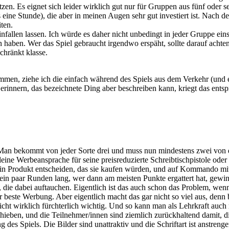
n. Es eignet sich leider wirklich gut nur für Gruppen aus fünf oder s
als eine Stunde), die aber in meinen Augen sehr gut investiert ist. Na
ten.
infallen lassen. Ich würde es daher nicht unbedingt in jeder Gruppe ein
n haben. Wer das Spiel gebraucht irgendwo erspäht, sollte darauf achte
chränkt klasse.
mmen, ziehe ich die einfach während des Spiels aus dem Verkehr (und e
 erinnern, das bezeichnete Ding aber beschreiben kann, kriegt das ents
. Man bekommt von jeder Sorte drei und muss nun mindestens zwei vo
ne Werbeansprache für seine preisreduzierte Schreibtischpistole oder s
 ein Produkt entscheiden, das sie kaufen würden, und auf Kommando mi
 ein paar Runden lang, wer dann am meisten Punkte ergattert hat, gewin
 die dabei auftauchen. Eigentlich ist das auch schon das Problem, wen
der beste Werbung. Aber eigentlich macht das gar nicht so viel aus, denn
cht wirklich fürchterlich wichtig. Und so kann man als Lehrkraft auch
chieben, und die Teilnehmer/innen sind ziemlich zurückhaltend damit, 
 des Spiels. Die Bilder sind unattraktiv und die Schriftart ist anstren