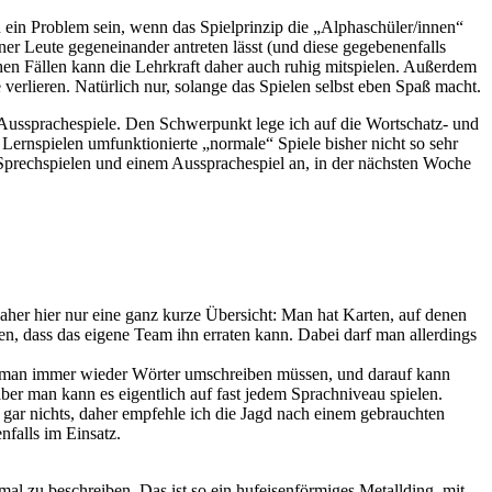
in Problem sein, wenn das Spielprinzip die „Alphaschüler/innen“
er Leute gegeneinander antreten lässt (und diese gegebenenfalls
chen Fällen kann die Lehrkraft daher auch ruhig mitspielen. Außerdem
 verlieren. Natürlich nur, solange das Spielen selbst eben Spaß macht.
d Aussprachespiele. Den Schwerpunkt lege ich auf die Wortschatz- und
 Lernspielen umfunktionierte „normale“ Spiele bisher nicht so sehr
n Sprechspielen und einem Aussprachespiel an, in der nächsten Woche
daher hier nur eine ganz kurze Übersicht: Man hat Karten, auf denen
ren, dass das eigene Team ihn erraten kann. Dabei darf man allerdings
d man immer wieder Wörter umschreiben müssen, und darauf kann
aber man kann es eigentlich auf fast jedem Sprachniveau spielen.
t gar nichts, daher empfehle ich die Jagd nach einem gebrauchten
nfalls im Einsatz.
mal zu beschreiben. Das ist so ein hufeisenförmiges Metallding, mit