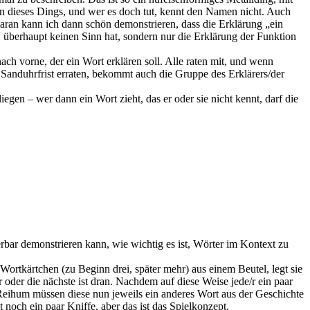
n dieses Dings, und wer es doch tut, kennt den Namen nicht. Auch
aran kann ich dann schön demonstrieren, dass die Erklärung „ein
“ überhaupt keinen Sinn hat, sondern nur die Erklärung der Funktion
ach vorne, der ein Wort erklären soll. Alle raten mit, und wenn
Sanduhrfrist erraten, bekommt auch die Gruppe des Erklärers/der
en – wer dann ein Wort zieht, das er oder sie nicht kennt, darf die
rbar demonstrieren kann, wie wichtig es ist, Wörter im Kontext zu
ortkärtchen (zu Beginn drei, später mehr) aus einem Beutel, legt sie
oder die nächste ist dran. Nachdem auf diese Weise jede/r ein paar
. Reihum müssen diese nun jeweils ein anderes Wort aus der Geschichte
noch ein paar Kniffe, aber das ist das Spielkonzept.