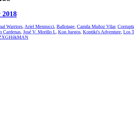
r 2018
al Warriors
,
Ariel Mennucci
,
Ballotage
,
Camila Muñoz Vilar
,
Corrupti
n Cardenas
,
José V. Morillo I.
,
Kon Juegos
,
Kontiki's Adventure
,
Los T
ZXG
HilkMAN