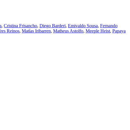
a
,
Cristina Frisancho
,
Diego Barderi
,
Emivaldo Sousa
,
Fernando
res Reinos
,
Matías Iribarren
,
Matheus Astolfo
,
Meeple Heist
,
Papaya