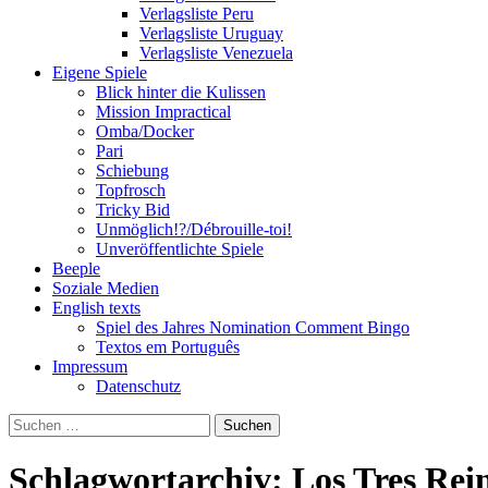
Verlagsliste Peru
Verlagsliste Uruguay
Verlagsliste Venezuela
Eigene Spiele
Blick hinter die Kulissen
Mission Impractical
Omba/Docker
Pari
Schiebung
Topfrosch
Tricky Bid
Unmöglich!?/Débrouille-toi!
Unveröffentlichte Spiele
Beeple
Soziale Medien
English texts
Spiel des Jahres Nomination Comment Bingo
Textos em Português
Impressum
Datenschutz
Suchen
nach:
Schlagwortarchiv: Los Tres Rei