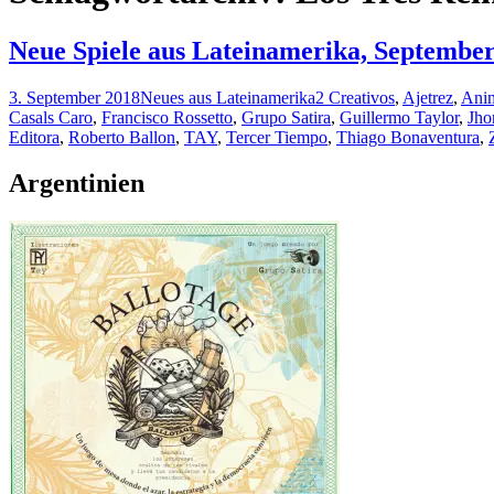
Neue Spiele aus Lateinamerika, Septembe
3. September 2018
Neues aus Lateinamerika
2 Creativos
,
Ajetrez
,
Anim
Casals Caro
,
Francisco Rossetto
,
Grupo Satira
,
Guillermo Taylor
,
Jho
Editora
,
Roberto Ballon
,
TAY
,
Tercer Tiempo
,
Thiago Bonaventura
,
Argentinien