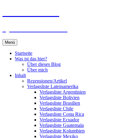
Zum
Du bist dran!
Inhalt
springen
Spiele aus aller Welt
Menü
Startseite
Was ist das hier?
Über dieses Blog
Über mich
Inhalt
Rezensionen/Artikel
Verlagsliste Lateinamerika
Verlagsliste Argentinien
Verlagsliste Bolivien
Verlagsliste Brasilien
Verlagsliste Chile
Verlagsliste Costa Rica
Verlagsliste Ecuador
Verlagsliste Guatemala
Verlagsliste Kolumbien
Verlagsliste Mexiko