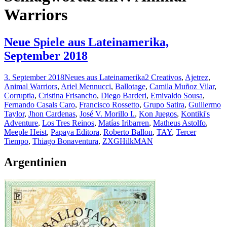
Warriors
Neue Spiele aus Lateinamerika,
September 2018
3. September 2018
Neues aus Lateinamerika
2 Creativos
,
Ajetrez
,
Animal Warriors
,
Ariel Mennucci
,
Ballotage
,
Camila Muñoz Vilar
,
Corruptia
,
Cristina Frisancho
,
Diego Barderi
,
Emivaldo Sousa
,
Fernando Casals Caro
,
Francisco Rossetto
,
Grupo Satira
,
Guillermo
Taylor
,
Jhon Cardenas
,
José V. Morillo I.
,
Kon Juegos
,
Kontiki's
Adventure
,
Los Tres Reinos
,
Matías Iribarren
,
Matheus Astolfo
,
Meeple Heist
,
Papaya Editora
,
Roberto Ballon
,
TAY
,
Tercer
Tiempo
,
Thiago Bonaventura
,
ZXG
HilkMAN
Argentinien