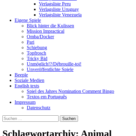
Verlagsliste Peru
Verlagsliste Uruguay
Verlagsliste Venezuela
Eigene Spiele
Blick hinter die Kulissen
Mission Impractical
Omba/Docker
Pari
Schiebung
Topfrosch
Tricky Bid
Unmöglich!?/Débrouille-toi!
Unveröffentlichte Spiele
Beeple
Soziale Medien
English texts
Spiel des Jahres Nomination Comment Bingo
Textos em Português
Impressum
Datenschutz
Suchen
nach:
Schlagwortarchiv: Animal