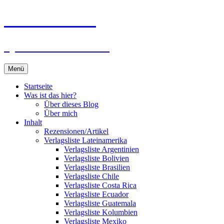
Zum
Du bist dran!
Inhalt
springen
Spiele aus aller Welt
Menü
Startseite
Was ist das hier?
Über dieses Blog
Über mich
Inhalt
Rezensionen/Artikel
Verlagsliste Lateinamerika
Verlagsliste Argentinien
Verlagsliste Bolivien
Verlagsliste Brasilien
Verlagsliste Chile
Verlagsliste Costa Rica
Verlagsliste Ecuador
Verlagsliste Guatemala
Verlagsliste Kolumbien
Verlagsliste Mexiko