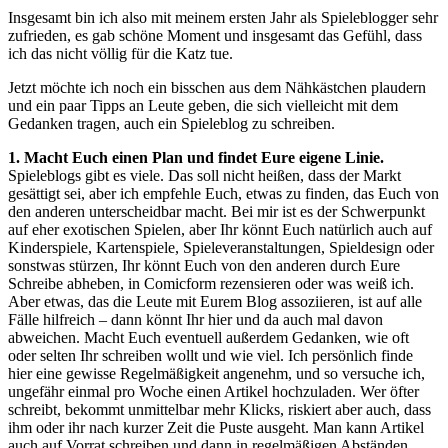
Insgesamt bin ich also mit meinem ersten Jahr als Spieleblogger sehr
zufrieden, es gab schöne Moment und insgesamt das Gefühl, dass
ich das nicht völlig für die Katz tue.
Jetzt möchte ich noch ein bisschen aus dem Nähkästchen plaudern
und ein paar Tipps an Leute geben, die sich vielleicht mit dem
Gedanken tragen, auch ein Spieleblog zu schreiben.
1. Macht Euch einen Plan und findet Eure eigene Linie.
Spieleblogs gibt es viele. Das soll nicht heißen, dass der Markt
gesättigt sei, aber ich empfehle Euch, etwas zu finden, das Euch von
den anderen unterscheidbar macht. Bei mir ist es der Schwerpunkt
auf eher exotischen Spielen, aber Ihr könnt Euch natürlich auch auf
Kinderspiele, Kartenspiele, Spieleveranstaltungen, Spieldesign oder
sonstwas stürzen, Ihr könnt Euch von den anderen durch Eure
Schreibe abheben, in Comicform rezensieren oder was weiß ich.
Aber etwas, das die Leute mit Eurem Blog assoziieren, ist auf alle
Fälle hilfreich – dann könnt Ihr hier und da auch mal davon
abweichen. Macht Euch eventuell außerdem Gedanken, wie oft
oder selten Ihr schreiben wollt und wie viel. Ich persönlich finde
hier eine gewisse Regelmäßigkeit angenehm, und so versuche ich,
ungefähr einmal pro Woche einen Artikel hochzuladen. Wer öfter
schreibt, bekommt unmittelbar mehr Klicks, riskiert aber auch, dass
ihm oder ihr nach kurzer Zeit die Puste ausgeht. Man kann Artikel
auch auf Vorrat schreiben und dann in regelmäßigen Abständen