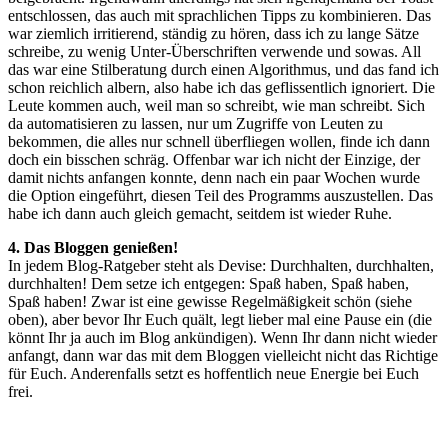
entschlossen, das auch mit sprachlichen Tipps zu kombinieren. Das
war ziemlich irritierend, ständig zu hören, dass ich zu lange Sätze
schreibe, zu wenig Unter-Überschriften verwende und sowas. All
das war eine Stilberatung durch einen Algorithmus, und das fand ich
schon reichlich albern, also habe ich das geflissentlich ignoriert. Die
Leute kommen auch, weil man so schreibt, wie man schreibt. Sich
da automatisieren zu lassen, nur um Zugriffe von Leuten zu
bekommen, die alles nur schnell überfliegen wollen, finde ich dann
doch ein bisschen schräg. Offenbar war ich nicht der Einzige, der
damit nichts anfangen konnte, denn nach ein paar Wochen wurde
die Option eingeführt, diesen Teil des Programms auszustellen. Das
habe ich dann auch gleich gemacht, seitdem ist wieder Ruhe.
4. Das Bloggen genießen!
In jedem Blog-Ratgeber steht als Devise: Durchhalten, durchhalten,
durchhalten! Dem setze ich entgegen: Spaß haben, Spaß haben,
Spaß haben! Zwar ist eine gewisse Regelmäßigkeit schön (siehe
oben), aber bevor Ihr Euch quält, legt lieber mal eine Pause ein (die
könnt Ihr ja auch im Blog ankündigen). Wenn Ihr dann nicht wieder
anfangt, dann war das mit dem Bloggen vielleicht nicht das Richtige
für Euch. Anderenfalls setzt es hoffentlich neue Energie bei Euch
frei.