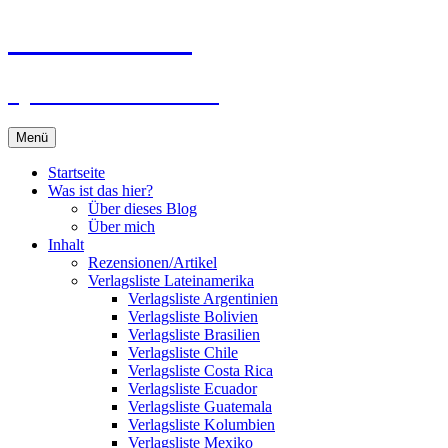
Zum
Du bist dran!
Inhalt
springen
Spiele aus aller Welt
Menü
Startseite
Was ist das hier?
Über dieses Blog
Über mich
Inhalt
Rezensionen/Artikel
Verlagsliste Lateinamerika
Verlagsliste Argentinien
Verlagsliste Bolivien
Verlagsliste Brasilien
Verlagsliste Chile
Verlagsliste Costa Rica
Verlagsliste Ecuador
Verlagsliste Guatemala
Verlagsliste Kolumbien
Verlagsliste Mexiko