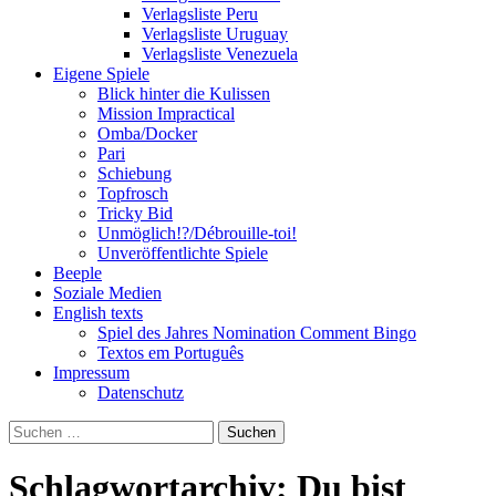
Verlagsliste Peru
Verlagsliste Uruguay
Verlagsliste Venezuela
Eigene Spiele
Blick hinter die Kulissen
Mission Impractical
Omba/Docker
Pari
Schiebung
Topfrosch
Tricky Bid
Unmöglich!?/Débrouille-toi!
Unveröffentlichte Spiele
Beeple
Soziale Medien
English texts
Spiel des Jahres Nomination Comment Bingo
Textos em Português
Impressum
Datenschutz
Suchen
nach:
Schlagwortarchiv: Du bist