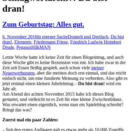
dran!
Zum Geburtstag: Alles gut.
6. November 2016
In eigener Sache
Doppelt und Dreifach
,
Du bist
dran!
,
Elements
,
Friedemann Friese
,
Friedrich Ludwig Heimbert
Drude
,
Pegasus
HilkMAN
Letzte Woche hatte ich keine Zeit für einen Blogeintrag, und auch
diese Woche gibt es keine Rezension von mir. Ich habe zwar in der
Zeit seit Essen fleißig gespielt, auch schon viele
meiner
Neuerwerbungen
, aber die meisten doch erst einmal, und das reicht
einfach nicht, um eine fundierte Meinung zu verbreiten. Also gibt es
jetzt erstmal einen kleinen Jubeleintrag –
Du bist dran!
wird ein
Jahr alt.
Am Abend des achten November 2015 habe ich dieses Blog
gestartet, und vielleicht ist es Zeit für eine kleine Zwischenbilanz.
Was erwartet einen eigentlich, wenn man ein Spieleblog schreibt?
Bringt das was?
Zuerst mal ein paar Zahlen:
– Seit den ersten Anfängen gab es etwas mehr als 10.000 Zugriffe