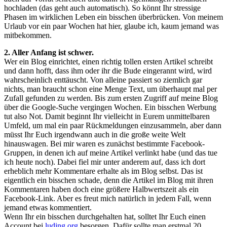
hochladen (das geht auch automatisch). So könnt Ihr stressige
Phasen im wirklichen Leben ein bisschen überbrücken. Von meinem
Urlaub vor ein paar Wochen hat hier, glaube ich, kaum jemand was
mitbekommen.
2. Aller Anfang ist schwer.
Wer ein Blog einrichtet, einen richtig tollen ersten Artikel schreibt
und dann hofft, dass ihm oder ihr die Bude eingerannt wird, wird
wahrscheinlich enttäuscht. Von alleine passiert so ziemlich gar
nichts, man braucht schon eine Menge Text, um überhaupt mal per
Zufall gefunden zu werden. Bis zum ersten Zugriff auf meine Blog
über die Google-Suche vergingen Wochen. Ein bisschen Werbung
tut also Not. Damit beginnt Ihr vielleicht in Eurem unmittelbaren
Umfeld, um mal ein paar Rückmeldungen einzusammeln, aber dann
müsst Ihr Euch irgendwann auch in die große weite Welt
hinauswagen. Bei mir waren es zunächst bestimmte Facebook-
Gruppen, in denen ich auf meine Artikel verlinkt habe (und das tue
ich heute noch). Dabei fiel mir unter anderem auf, dass ich dort
erheblich mehr Kommentare erhalte als im Blog selbst. Das ist
eigentlich ein bisschen schade, denn die Artikel im Blog mit ihren
Kommentaren haben doch eine größere Halbwertszeit als ein
Facebook-Link. Aber es freut mich natürlich in jedem Fall, wenn
jemand etwas kommentiert.
Wenn Ihr ein bisschen durchgehalten hat, solltet Ihr Euch einen
Account bei
luding.org
besorgen. Dafür sollte man erstmal 20