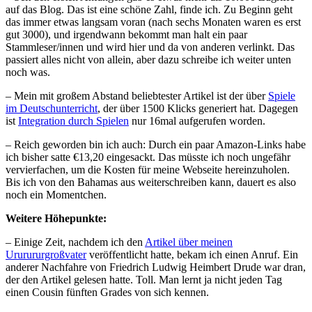
auf das Blog. Das ist eine schöne Zahl, finde ich. Zu Beginn geht
das immer etwas langsam voran (nach sechs Monaten waren es erst
gut 3000), und irgendwann bekommt man halt ein paar
Stammleser/innen und wird hier und da von anderen verlinkt. Das
passiert alles nicht von allein, aber dazu schreibe ich weiter unten
noch was.
– Mein mit großem Abstand beliebtester Artikel ist der über
Spiele
im Deutschunterricht
, der über 1500 Klicks generiert hat. Dagegen
ist
Integration durch Spielen
nur 16mal aufgerufen worden.
– Reich geworden bin ich auch: Durch ein paar Amazon-Links habe
ich bisher satte €13,20 eingesackt. Das müsste ich noch ungefähr
vervierfachen, um die Kosten für meine Webseite hereinzuholen.
Bis ich von den Bahamas aus weiterschreiben kann, dauert es also
noch ein Momentchen.
Weitere Höhepunkte:
– Einige Zeit, nachdem ich den
Artikel über meinen
Ururururgroßvater
veröffentlicht hatte, bekam ich einen Anruf. Ein
anderer Nachfahre von Friedrich Ludwig Heimbert Drude war dran,
der den Artikel gelesen hatte. Toll. Man lernt ja nicht jeden Tag
einen Cousin fünften Grades von sich kennen.