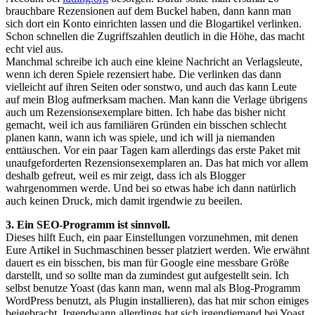
brauchbare Rezensionen auf dem Buckel haben, dann kann man
sich dort ein Konto einrichten lassen und die Blogartikel verlinken.
Schon schnellen die Zugriffszahlen deutlich in die Höhe, das macht
echt viel aus.
Manchmal schreibe ich auch eine kleine Nachricht an Verlagsleute,
wenn ich deren Spiele rezensiert habe. Die verlinken das dann
vielleicht auf ihren Seiten oder sonstwo, und auch das kann Leute
auf mein Blog aufmerksam machen. Man kann die Verlage übrigens
auch um Rezensionsexemplare bitten. Ich habe das bisher nicht
gemacht, weil ich aus familiären Gründen ein bisschen schlecht
planen kann, wann ich was spiele, und ich will ja niemanden
enttäuschen. Vor ein paar Tagen kam allerdings das erste Paket mit
unaufgeforderten Rezensionsexemplaren an. Das hat mich vor allem
deshalb gefreut, weil es mir zeigt, dass ich als Blogger
wahrgenommen werde. Und bei so etwas habe ich dann natürlich
auch keinen Druck, mich damit irgendwie zu beeilen.
3. Ein SEO-Programm ist sinnvoll.
Dieses hilft Euch, ein paar Einstellungen vorzunehmen, mit denen
Eure Artikel in Suchmaschinen besser platziert werden. Wie erwähnt
dauert es ein bisschen, bis man für Google eine messbare Größe
darstellt, und so sollte man da zumindest gut aufgestellt sein. Ich
selbst benutze Yoast (das kann man, wenn mal als Blog-Programm
WordPress benutzt, als Plugin installieren), das hat mir schon einiges
beigebracht. Irgendwann allerdings hat sich irgendjemand bei Yoast