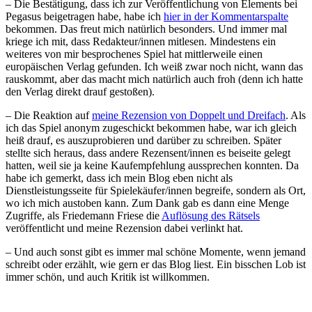
– Die Bestätigung, dass ich zur Veröffentlichung von Elements bei
Pegasus beigetragen habe, habe ich
hier in der Kommentarspalte
bekommen. Das freut mich natürlich besonders. Und immer mal
kriege ich mit, dass Redakteur/innen mitlesen. Mindestens ein
weiteres von mir besprochenes Spiel hat mittlerweile einen
europäischen Verlag gefunden. Ich weiß zwar noch nicht, wann das
rauskommt, aber das macht mich natürlich auch froh (denn ich hatte
den Verlag direkt drauf gestoßen).
– Die Reaktion auf
meine Rezension von Doppelt und Dreifach
. Als
ich das Spiel anonym zugeschickt bekommen habe, war ich gleich
heiß drauf, es auszuprobieren und darüber zu schreiben. Später
stellte sich heraus, dass andere Rezensent/innen es beiseite gelegt
hatten, weil sie ja keine Kaufempfehlung aussprechen konnten. Da
habe ich gemerkt, dass ich mein Blog eben nicht als
Dienstleistungsseite für Spielekäufer/innen begreife, sondern als Ort,
wo ich mich austoben kann. Zum Dank gab es dann eine Menge
Zugriffe, als Friedemann Friese die
Auflösung des Rätsels
veröffentlicht und meine Rezension dabei verlinkt hat.
– Und auch sonst gibt es immer mal schöne Momente, wenn jemand
schreibt oder erzählt, wie gern er das Blog liest. Ein bisschen Lob ist
immer schön, und auch Kritik ist willkommen.