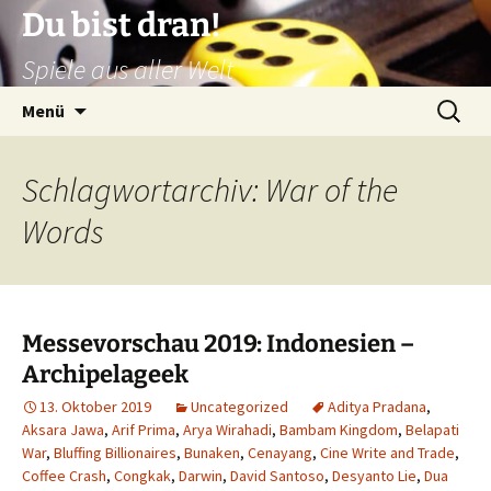
Zum
Du bist dran!
Inhalt
Spiele aus aller Welt
springen
Suchen
Menü
nach:
Schlagwortarchiv: War of the
Words
Messevorschau 2019: Indonesien –
Archipelageek
13. Oktober 2019
Uncategorized
Aditya Pradana
,
Aksara Jawa
,
Arif Prima
,
Arya Wirahadi
,
Bambam Kingdom
,
Belapati
War
,
Bluffing Billionaires
,
Bunaken
,
Cenayang
,
Cine Write and Trade
,
Coffee Crash
,
Congkak
,
Darwin
,
David Santoso
,
Desyanto Lie
,
Dua