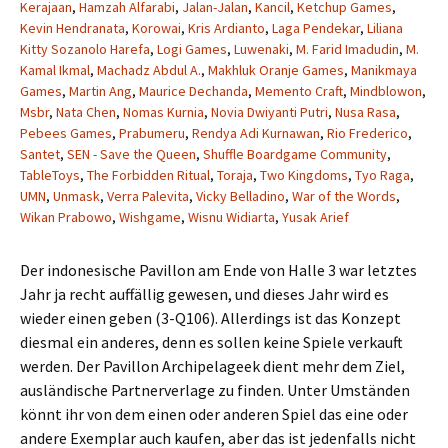
Kerajaan
,
Hamzah Alfarabi
,
Jalan-Jalan
,
Kancil
,
Ketchup Games
,
Kevin Hendranata
,
Korowai
,
Kris Ardianto
,
Laga Pendekar
,
Liliana
Kitty Sozanolo Harefa
,
Logi Games
,
Luwenaki
,
M. Farid Imadudin
,
M.
Kamal Ikmal
,
Machadz Abdul A.
,
Makhluk Oranje Games
,
Manikmaya
Games
,
Martin Ang
,
Maurice Dechanda
,
Memento Craft
,
Mindblowon
,
Msbr
,
Nata Chen
,
Nomas Kurnia
,
Novia Dwiyanti Putri
,
Nusa Rasa
,
Pebees Games
,
Prabumeru
,
Rendya Adi Kurnawan
,
Rio Frederico
,
Santet
,
SEN - Save the Queen
,
Shuffle Boardgame Community
,
TableToys
,
The Forbidden Ritual
,
Toraja
,
Two Kingdoms
,
Tyo Raga
,
UMN
,
Unmask
,
Verra Palevita
,
Vicky Belladino
,
War of the Words
,
Wikan Prabowo
,
Wishgame
,
Wisnu Widiarta
,
Yusak Arief
Der indonesische Pavillon am Ende von Halle 3 war letztes
Jahr ja recht auffällig gewesen, und dieses Jahr wird es
wieder einen geben (3-Q106). Allerdings ist das Konzept
diesmal ein anderes, denn es sollen keine Spiele verkauft
werden. Der Pavillon Archipelageek dient mehr dem Ziel,
ausländische Partnerverlage zu finden. Unter Umständen
könnt ihr von dem einen oder anderen Spiel das eine oder
andere Exemplar auch kaufen, aber das ist jedenfalls nicht