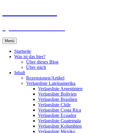
Zum
Du bist dran!
Inhalt
springen
Spiele aus aller Welt
Menü
Startseite
Was ist das hier?
Über dieses Blog
Über mich
Inhalt
Rezensionen/Artikel
Verlagsliste Lateinamerika
Verlagsliste Argentinien
Verlagsliste Bolivien
Verlagsliste Brasilien
Verlagsliste Chile
Verlagsliste Costa Rica
Verlagsliste Ecuador
Verlagsliste Guatemala
Verlagsliste Kolumbien
Verlagsliste Mexiko