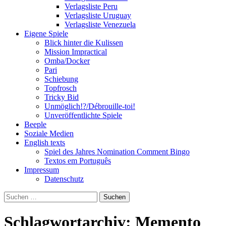
Verlagsliste Peru
Verlagsliste Uruguay
Verlagsliste Venezuela
Eigene Spiele
Blick hinter die Kulissen
Mission Impractical
Omba/Docker
Pari
Schiebung
Topfrosch
Tricky Bid
Unmöglich!?/Débrouille-toi!
Unveröffentlichte Spiele
Beeple
Soziale Medien
English texts
Spiel des Jahres Nomination Comment Bingo
Textos em Português
Impressum
Datenschutz
Suchen
nach:
Schlagwortarchiv: Memento