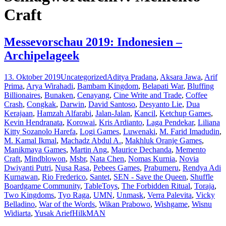
Craft
Messevorschau 2019: Indonesien –
Archipelageek
13. Oktober 2019
Uncategorized
Aditya Pradana
,
Aksara Jawa
,
Arif
Prima
,
Arya Wirahadi
,
Bambam Kingdom
,
Belapati War
,
Bluffing
Billionaires
,
Bunaken
,
Cenayang
,
Cine Write and Trade
,
Coffee
Crash
,
Congkak
,
Darwin
,
David Santoso
,
Desyanto Lie
,
Dua
Kerajaan
,
Hamzah Alfarabi
,
Jalan-Jalan
,
Kancil
,
Ketchup Games
,
Kevin Hendranata
,
Korowai
,
Kris Ardianto
,
Laga Pendekar
,
Liliana
Kitty Sozanolo Harefa
,
Logi Games
,
Luwenaki
,
M. Farid Imadudin
,
M. Kamal Ikmal
,
Machadz Abdul A.
,
Makhluk Oranje Games
,
Manikmaya Games
,
Martin Ang
,
Maurice Dechanda
,
Memento
Craft
,
Mindblowon
,
Msbr
,
Nata Chen
,
Nomas Kurnia
,
Novia
Dwiyanti Putri
,
Nusa Rasa
,
Pebees Games
,
Prabumeru
,
Rendya Adi
Kurnawan
,
Rio Frederico
,
Santet
,
SEN - Save the Queen
,
Shuffle
Boardgame Community
,
TableToys
,
The Forbidden Ritual
,
Toraja
,
Two Kingdoms
,
Tyo Raga
,
UMN
,
Unmask
,
Verra Palevita
,
Vicky
Belladino
,
War of the Words
,
Wikan Prabowo
,
Wishgame
,
Wisnu
Widiarta
,
Yusak Arief
HilkMAN