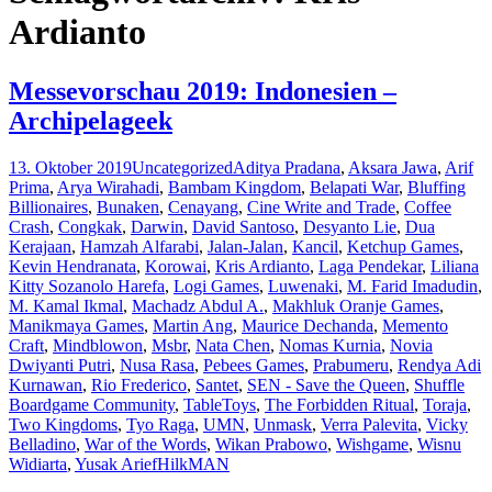
Ardianto
Messevorschau 2019: Indonesien –
Archipelageek
13. Oktober 2019
Uncategorized
Aditya Pradana
,
Aksara Jawa
,
Arif
Prima
,
Arya Wirahadi
,
Bambam Kingdom
,
Belapati War
,
Bluffing
Billionaires
,
Bunaken
,
Cenayang
,
Cine Write and Trade
,
Coffee
Crash
,
Congkak
,
Darwin
,
David Santoso
,
Desyanto Lie
,
Dua
Kerajaan
,
Hamzah Alfarabi
,
Jalan-Jalan
,
Kancil
,
Ketchup Games
,
Kevin Hendranata
,
Korowai
,
Kris Ardianto
,
Laga Pendekar
,
Liliana
Kitty Sozanolo Harefa
,
Logi Games
,
Luwenaki
,
M. Farid Imadudin
,
M. Kamal Ikmal
,
Machadz Abdul A.
,
Makhluk Oranje Games
,
Manikmaya Games
,
Martin Ang
,
Maurice Dechanda
,
Memento
Craft
,
Mindblowon
,
Msbr
,
Nata Chen
,
Nomas Kurnia
,
Novia
Dwiyanti Putri
,
Nusa Rasa
,
Pebees Games
,
Prabumeru
,
Rendya Adi
Kurnawan
,
Rio Frederico
,
Santet
,
SEN - Save the Queen
,
Shuffle
Boardgame Community
,
TableToys
,
The Forbidden Ritual
,
Toraja
,
Two Kingdoms
,
Tyo Raga
,
UMN
,
Unmask
,
Verra Palevita
,
Vicky
Belladino
,
War of the Words
,
Wikan Prabowo
,
Wishgame
,
Wisnu
Widiarta
,
Yusak Arief
HilkMAN