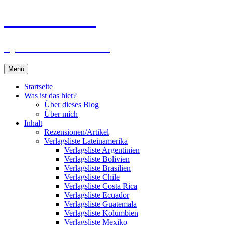
Zum
Du bist dran!
Inhalt
springen
Spiele aus aller Welt
Menü
Startseite
Was ist das hier?
Über dieses Blog
Über mich
Inhalt
Rezensionen/Artikel
Verlagsliste Lateinamerika
Verlagsliste Argentinien
Verlagsliste Bolivien
Verlagsliste Brasilien
Verlagsliste Chile
Verlagsliste Costa Rica
Verlagsliste Ecuador
Verlagsliste Guatemala
Verlagsliste Kolumbien
Verlagsliste Mexiko