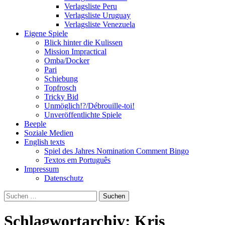
Verlagsliste Peru
Verlagsliste Uruguay
Verlagsliste Venezuela
Eigene Spiele
Blick hinter die Kulissen
Mission Impractical
Omba/Docker
Pari
Schiebung
Topfrosch
Tricky Bid
Unmöglich!?/Débrouille-toi!
Unveröffentlichte Spiele
Beeple
Soziale Medien
English texts
Spiel des Jahres Nomination Comment Bingo
Textos em Português
Impressum
Datenschutz
Suchen
nach:
Schlagwortarchiv: Kris