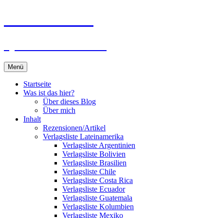
Zum
Du bist dran!
Inhalt
springen
Spiele aus aller Welt
Menü
Startseite
Was ist das hier?
Über dieses Blog
Über mich
Inhalt
Rezensionen/Artikel
Verlagsliste Lateinamerika
Verlagsliste Argentinien
Verlagsliste Bolivien
Verlagsliste Brasilien
Verlagsliste Chile
Verlagsliste Costa Rica
Verlagsliste Ecuador
Verlagsliste Guatemala
Verlagsliste Kolumbien
Verlagsliste Mexiko