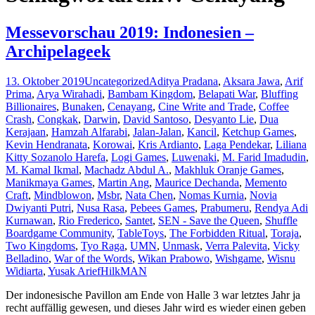
Messevorschau 2019: Indonesien –
Archipelageek
13. Oktober 2019
Uncategorized
Aditya Pradana
,
Aksara Jawa
,
Arif
Prima
,
Arya Wirahadi
,
Bambam Kingdom
,
Belapati War
,
Bluffing
Billionaires
,
Bunaken
,
Cenayang
,
Cine Write and Trade
,
Coffee
Crash
,
Congkak
,
Darwin
,
David Santoso
,
Desyanto Lie
,
Dua
Kerajaan
,
Hamzah Alfarabi
,
Jalan-Jalan
,
Kancil
,
Ketchup Games
,
Kevin Hendranata
,
Korowai
,
Kris Ardianto
,
Laga Pendekar
,
Liliana
Kitty Sozanolo Harefa
,
Logi Games
,
Luwenaki
,
M. Farid Imadudin
,
M. Kamal Ikmal
,
Machadz Abdul A.
,
Makhluk Oranje Games
,
Manikmaya Games
,
Martin Ang
,
Maurice Dechanda
,
Memento
Craft
,
Mindblowon
,
Msbr
,
Nata Chen
,
Nomas Kurnia
,
Novia
Dwiyanti Putri
,
Nusa Rasa
,
Pebees Games
,
Prabumeru
,
Rendya Adi
Kurnawan
,
Rio Frederico
,
Santet
,
SEN - Save the Queen
,
Shuffle
Boardgame Community
,
TableToys
,
The Forbidden Ritual
,
Toraja
,
Two Kingdoms
,
Tyo Raga
,
UMN
,
Unmask
,
Verra Palevita
,
Vicky
Belladino
,
War of the Words
,
Wikan Prabowo
,
Wishgame
,
Wisnu
Widiarta
,
Yusak Arief
HilkMAN
Der indonesische Pavillon am Ende von Halle 3 war letztes Jahr ja
recht auffällig gewesen, und dieses Jahr wird es wieder einen geben