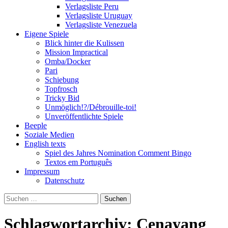
Verlagsliste Peru
Verlagsliste Uruguay
Verlagsliste Venezuela
Eigene Spiele
Blick hinter die Kulissen
Mission Impractical
Omba/Docker
Pari
Schiebung
Topfrosch
Tricky Bid
Unmöglich!?/Débrouille-toi!
Unveröffentlichte Spiele
Beeple
Soziale Medien
English texts
Spiel des Jahres Nomination Comment Bingo
Textos em Português
Impressum
Datenschutz
Suchen
nach:
Schlagwortarchiv: Cenayang