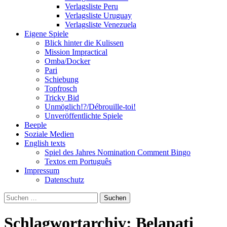
Verlagsliste Peru
Verlagsliste Uruguay
Verlagsliste Venezuela
Eigene Spiele
Blick hinter die Kulissen
Mission Impractical
Omba/Docker
Pari
Schiebung
Topfrosch
Tricky Bid
Unmöglich!?/Débrouille-toi!
Unveröffentlichte Spiele
Beeple
Soziale Medien
English texts
Spiel des Jahres Nomination Comment Bingo
Textos em Português
Impressum
Datenschutz
Suchen
nach:
Schlagwortarchiv: Belapati