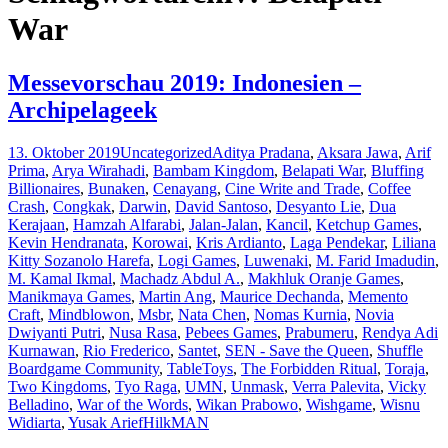
War
Messevorschau 2019: Indonesien –
Archipelageek
13. Oktober 2019
Uncategorized
Aditya Pradana
,
Aksara Jawa
,
Arif
Prima
,
Arya Wirahadi
,
Bambam Kingdom
,
Belapati War
,
Bluffing
Billionaires
,
Bunaken
,
Cenayang
,
Cine Write and Trade
,
Coffee
Crash
,
Congkak
,
Darwin
,
David Santoso
,
Desyanto Lie
,
Dua
Kerajaan
,
Hamzah Alfarabi
,
Jalan-Jalan
,
Kancil
,
Ketchup Games
,
Kevin Hendranata
,
Korowai
,
Kris Ardianto
,
Laga Pendekar
,
Liliana
Kitty Sozanolo Harefa
,
Logi Games
,
Luwenaki
,
M. Farid Imadudin
,
M. Kamal Ikmal
,
Machadz Abdul A.
,
Makhluk Oranje Games
,
Manikmaya Games
,
Martin Ang
,
Maurice Dechanda
,
Memento
Craft
,
Mindblowon
,
Msbr
,
Nata Chen
,
Nomas Kurnia
,
Novia
Dwiyanti Putri
,
Nusa Rasa
,
Pebees Games
,
Prabumeru
,
Rendya Adi
Kurnawan
,
Rio Frederico
,
Santet
,
SEN - Save the Queen
,
Shuffle
Boardgame Community
,
TableToys
,
The Forbidden Ritual
,
Toraja
,
Two Kingdoms
,
Tyo Raga
,
UMN
,
Unmask
,
Verra Palevita
,
Vicky
Belladino
,
War of the Words
,
Wikan Prabowo
,
Wishgame
,
Wisnu
Widiarta
,
Yusak Arief
HilkMAN