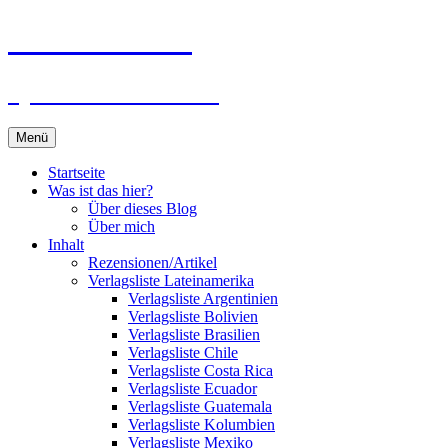
Zum
Du bist dran!
Inhalt
springen
Spiele aus aller Welt
Menü
Startseite
Was ist das hier?
Über dieses Blog
Über mich
Inhalt
Rezensionen/Artikel
Verlagsliste Lateinamerika
Verlagsliste Argentinien
Verlagsliste Bolivien
Verlagsliste Brasilien
Verlagsliste Chile
Verlagsliste Costa Rica
Verlagsliste Ecuador
Verlagsliste Guatemala
Verlagsliste Kolumbien
Verlagsliste Mexiko