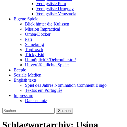
Verlagsliste Peru
Verlagsliste Uruguay
Verlagsliste Venezuela
Eigene Spiele
Blick hinter die Kulissen
Mission Impractical
Omba/Docker
Pari
Schiebung
Topfrosch
Tricky Bid
Unmöglich!?/Débrouille-toi!
Unveröffentlichte Spiele
Beeple
Soziale Medien
English texts
Spiel des Jahres Nomination Comment Bingo
Textos em Português
Impressum
Datenschutz
Suchen
nach:
Schlagwortarchiv: Usina