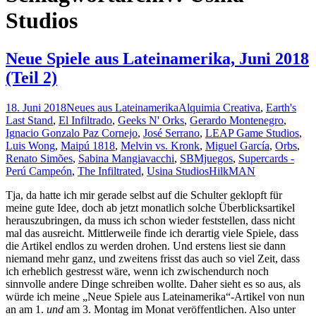
Studios
Neue Spiele aus Lateinamerika, Juni 2018
(Teil 2)
18. Juni 2018
Neues aus Lateinamerika
Alquimia Creativa
,
Earth's
Last Stand
,
El Infiltrado
,
Geeks N' Orks
,
Gerardo Montenegro
,
Ignacio Gonzalo Paz Cornejo
,
José Serrano
,
LEAP Game Studios
,
Luis Wong
,
Maipú 1818
,
Melvin vs. Kronk
,
Miguel García
,
Orbs
,
Renato Simões
,
Sabina Mangiavacchi
,
SBMjuegos
,
Supercards -
Perú Campeón
,
The Infiltrated
,
Usina Studios
HilkMAN
Tja, da hatte ich mir gerade selbst auf die Schulter geklopft für
meine gute Idee, doch ab jetzt monatlich solche Überblicksartikel
herauszubringen, da muss ich schon wieder feststellen, dass nicht
mal das ausreicht. Mittlerweile finde ich derartig viele Spiele, dass
die Artikel endlos zu werden drohen. Und erstens liest sie dann
niemand mehr ganz, und zweitens frisst das auch so viel Zeit, dass
ich erheblich gestresst wäre, wenn ich zwischendurch noch
sinnvolle andere Dinge schreiben wollte. Daher sieht es so aus, als
würde ich meine „Neue Spiele aus Lateinamerika“-Artikel von nun
an am 1.
und
am 3. Montag im Monat veröffentlichen. Also unter