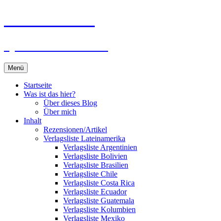
Zum
Du bist dran!
Inhalt
springen
Spiele aus aller Welt
Menü
Startseite
Was ist das hier?
Über dieses Blog
Über mich
Inhalt
Rezensionen/Artikel
Verlagsliste Lateinamerika
Verlagsliste Argentinien
Verlagsliste Bolivien
Verlagsliste Brasilien
Verlagsliste Chile
Verlagsliste Costa Rica
Verlagsliste Ecuador
Verlagsliste Guatemala
Verlagsliste Kolumbien
Verlagsliste Mexiko