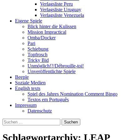
Verlagsliste Peru
Verlagsliste Uruguay
Verlagsliste Venezuela
Eigene Spiele
Blick hinter die Kulissen
Mission Impractical
Omba/Docker
Pari
Schiebung
Topfrosch
Tricky Bid
Unmöglich!?/Débrouille-toi!
Unveröffentlichte Spiele
Beeple
Soziale Medien
English texts
Spiel des Jahres Nomination Comment Bingo
Textos em Português
Impressum
Datenschutz
Suchen
nach:
Schlagwortarchiv: LEAP