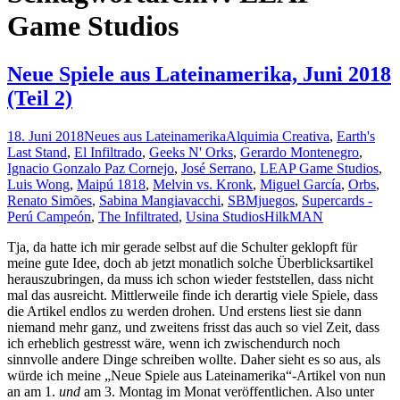
Game Studios
Neue Spiele aus Lateinamerika, Juni 2018
(Teil 2)
18. Juni 2018
Neues aus Lateinamerika
Alquimia Creativa
,
Earth's
Last Stand
,
El Infiltrado
,
Geeks N' Orks
,
Gerardo Montenegro
,
Ignacio Gonzalo Paz Cornejo
,
José Serrano
,
LEAP Game Studios
,
Luis Wong
,
Maipú 1818
,
Melvin vs. Kronk
,
Miguel García
,
Orbs
,
Renato Simões
,
Sabina Mangiavacchi
,
SBMjuegos
,
Supercards -
Perú Campeón
,
The Infiltrated
,
Usina Studios
HilkMAN
Tja, da hatte ich mir gerade selbst auf die Schulter geklopft für
meine gute Idee, doch ab jetzt monatlich solche Überblicksartikel
herauszubringen, da muss ich schon wieder feststellen, dass nicht
mal das ausreicht. Mittlerweile finde ich derartig viele Spiele, dass
die Artikel endlos zu werden drohen. Und erstens liest sie dann
niemand mehr ganz, und zweitens frisst das auch so viel Zeit, dass
ich erheblich gestresst wäre, wenn ich zwischendurch noch
sinnvolle andere Dinge schreiben wollte. Daher sieht es so aus, als
würde ich meine „Neue Spiele aus Lateinamerika“-Artikel von nun
an am 1.
und
am 3. Montag im Monat veröffentlichen. Also unter