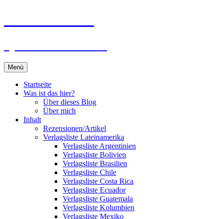
Zum
Du bist dran!
Inhalt
springen
Spiele aus aller Welt
Menü
Startseite
Was ist das hier?
Über dieses Blog
Über mich
Inhalt
Rezensionen/Artikel
Verlagsliste Lateinamerika
Verlagsliste Argentinien
Verlagsliste Bolivien
Verlagsliste Brasilien
Verlagsliste Chile
Verlagsliste Costa Rica
Verlagsliste Ecuador
Verlagsliste Guatemala
Verlagsliste Kolumbien
Verlagsliste Mexiko