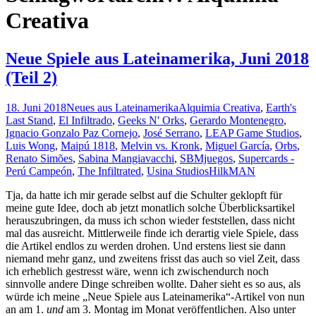
Creativa
Neue Spiele aus Lateinamerika, Juni 2018
(Teil 2)
18. Juni 2018
Neues aus Lateinamerika
Alquimia Creativa
,
Earth's
Last Stand
,
El Infiltrado
,
Geeks N' Orks
,
Gerardo Montenegro
,
Ignacio Gonzalo Paz Cornejo
,
José Serrano
,
LEAP Game Studios
,
Luis Wong
,
Maipú 1818
,
Melvin vs. Kronk
,
Miguel García
,
Orbs
,
Renato Simões
,
Sabina Mangiavacchi
,
SBMjuegos
,
Supercards -
Perú Campeón
,
The Infiltrated
,
Usina Studios
HilkMAN
Tja, da hatte ich mir gerade selbst auf die Schulter geklopft für
meine gute Idee, doch ab jetzt monatlich solche Überblicksartikel
herauszubringen, da muss ich schon wieder feststellen, dass nicht
mal das ausreicht. Mittlerweile finde ich derartig viele Spiele, dass
die Artikel endlos zu werden drohen. Und erstens liest sie dann
niemand mehr ganz, und zweitens frisst das auch so viel Zeit, dass
ich erheblich gestresst wäre, wenn ich zwischendurch noch
sinnvolle andere Dinge schreiben wollte. Daher sieht es so aus, als
würde ich meine „Neue Spiele aus Lateinamerika“-Artikel von nun
an am 1.
und
am 3. Montag im Monat veröffentlichen. Also unter