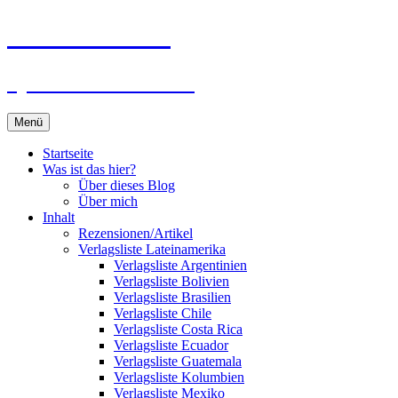
Zum
Du bist dran!
Inhalt
springen
Spiele aus aller Welt
Menü
Startseite
Was ist das hier?
Über dieses Blog
Über mich
Inhalt
Rezensionen/Artikel
Verlagsliste Lateinamerika
Verlagsliste Argentinien
Verlagsliste Bolivien
Verlagsliste Brasilien
Verlagsliste Chile
Verlagsliste Costa Rica
Verlagsliste Ecuador
Verlagsliste Guatemala
Verlagsliste Kolumbien
Verlagsliste Mexiko