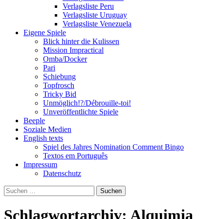
Verlagsliste Peru
Verlagsliste Uruguay
Verlagsliste Venezuela
Eigene Spiele
Blick hinter die Kulissen
Mission Impractical
Omba/Docker
Pari
Schiebung
Topfrosch
Tricky Bid
Unmöglich!?/Débrouille-toi!
Unveröffentlichte Spiele
Beeple
Soziale Medien
English texts
Spiel des Jahres Nomination Comment Bingo
Textos em Português
Impressum
Datenschutz
Suchen
nach:
Schlagwortarchiv: Alquimia