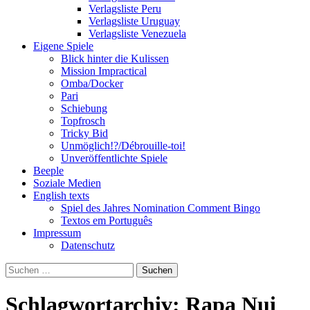
Verlagsliste Peru
Verlagsliste Uruguay
Verlagsliste Venezuela
Eigene Spiele
Blick hinter die Kulissen
Mission Impractical
Omba/Docker
Pari
Schiebung
Topfrosch
Tricky Bid
Unmöglich!?/Débrouille-toi!
Unveröffentlichte Spiele
Beeple
Soziale Medien
English texts
Spiel des Jahres Nomination Comment Bingo
Textos em Português
Impressum
Datenschutz
Suchen
nach:
Schlagwortarchiv: Rapa Nui