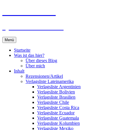
Zum
Du bist dran!
Inhalt
springen
Spiele aus aller Welt
Menü
Startseite
Was ist das hier?
Über dieses Blog
Über mich
Inhalt
Rezensionen/Artikel
Verlagsliste Lateinamerika
Verlagsliste Argentinien
Verlagsliste Bolivien
Verlagsliste Brasilien
Verlagsliste Chile
Verlagsliste Costa Rica
Verlagsliste Ecuador
Verlagsliste Guatemala
Verlagsliste Kolumbien
Verlagsliste Mexiko