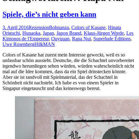
Spiele, die’s nicht geben kann
3. April 2016
Rezension
Bohnanza
,
Colors of Kasane
,
Hinata
Origuchi
,
Hunaoka
,
Japan
,
Japon Brand
,
Klaus-Jürgen Wrede
,
Les
Kimonos de l'Empereur
,
Ouyuuan
,
Rapa Nui
,
Superlude Éditions
,
Uwe Rosenberg
HilkMAN
Colors of Kasane hat zuerst mein Interesse geweckt, weil es so
unfassbar schön aussieht. Deutsche, die die Schachtel unvorbereitet
irgendwo herumliegen sehen würden, würden wahrscheinlich nicht
mal auf die Idee kommen, dass da ein Spiel drinstecken könnte.
Aber sie ist randvoll mit Spielmaterial, das der Schachtel in
Schönheit nicht nachsteht. Ich habe es von einem Spieler in
Singapur eingetauscht und das keineswegs bereut.