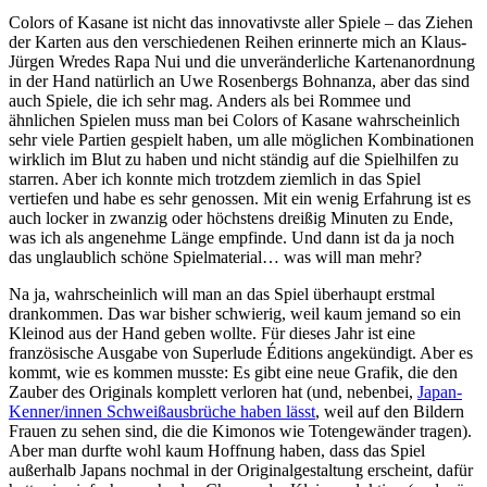
Colors of Kasane ist nicht das innovativste aller Spiele – das Ziehen
der Karten aus den verschiedenen Reihen erinnerte mich an Klaus-
Jürgen Wredes Rapa Nui und die unveränderliche Kartenanordnung
in der Hand natürlich an Uwe Rosenbergs Bohnanza, aber das sind
auch Spiele, die ich sehr mag. Anders als bei Rommee und
ähnlichen Spielen muss man bei Colors of Kasane wahrscheinlich
sehr viele Partien gespielt haben, um alle möglichen Kombinationen
wirklich im Blut zu haben und nicht ständig auf die Spielhilfen zu
starren. Aber ich konnte mich trotzdem ziemlich in das Spiel
vertiefen und habe es sehr genossen. Mit ein wenig Erfahrung ist es
auch locker in zwanzig oder höchstens dreißig Minuten zu Ende,
was ich als angenehme Länge empfinde. Und dann ist da ja noch
das unglaublich schöne Spielmaterial… was will man mehr?
Na ja, wahrscheinlich will man an das Spiel überhaupt erstmal
drankommen. Das war bisher schwierig, weil kaum jemand so ein
Kleinod aus der Hand geben wollte. Für dieses Jahr ist eine
französische Ausgabe von Superlude Éditions angekündigt. Aber es
kommt, wie es kommen musste: Es gibt eine neue Grafik, die den
Zauber des Originals komplett verloren hat (und, nebenbei,
Japan-
Kenner/innen Schweißausbrüche haben lässt
, weil auf den Bildern
Frauen zu sehen sind, die die Kimonos wie Totengewänder tragen).
Aber man durfte wohl kaum Hoffnung haben, dass das Spiel
außerhalb Japans nochmal in der Originalgestaltung erscheint, dafür