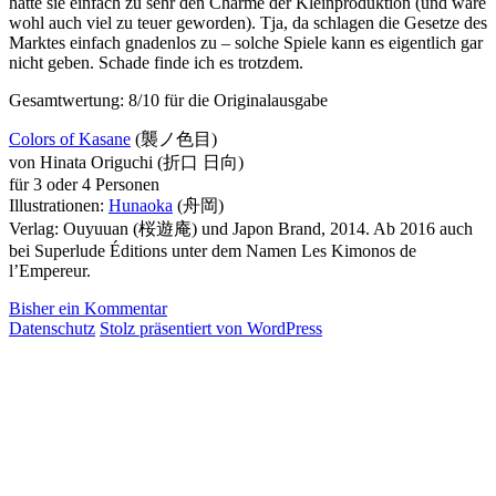
hatte sie einfach zu sehr den Charme der Kleinproduktion (und wäre
wohl auch viel zu teuer geworden). Tja, da schlagen die Gesetze des
Marktes einfach gnadenlos zu – solche Spiele kann es eigentlich gar
nicht geben. Schade finde ich es trotzdem.
Gesamtwertung: 8/10 für die Originalausgabe
Colors of Kasane
(襲ノ色目)
von Hinata Origuchi (折口 日向)
für 3 oder 4 Personen
Illustrationen:
Hunaoka
(舟岡)
Verlag: Ouyuuan (桜遊庵) und Japon Brand, 2014. Ab 2016 auch
bei Superlude Éditions unter dem Namen Les Kimonos de
l’Empereur.
Bisher ein Kommentar
Datenschutz
Stolz präsentiert von WordPress