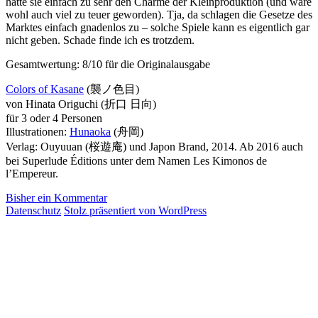
hatte sie einfach zu sehr den Charme der Kleinproduktion (und wäre
wohl auch viel zu teuer geworden). Tja, da schlagen die Gesetze des
Marktes einfach gnadenlos zu – solche Spiele kann es eigentlich gar
nicht geben. Schade finde ich es trotzdem.
Gesamtwertung: 8/10 für die Originalausgabe
Colors of Kasane
(襲ノ色目)
von Hinata Origuchi (折口 日向)
für 3 oder 4 Personen
Illustrationen:
Hunaoka
(舟岡)
Verlag: Ouyuuan (桜遊庵) und Japon Brand, 2014. Ab 2016 auch
bei Superlude Éditions unter dem Namen Les Kimonos de
l’Empereur.
Bisher ein Kommentar
Datenschutz
Stolz präsentiert von WordPress