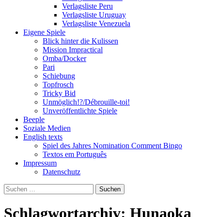
Verlagsliste Peru
Verlagsliste Uruguay
Verlagsliste Venezuela
Eigene Spiele
Blick hinter die Kulissen
Mission Impractical
Omba/Docker
Pari
Schiebung
Topfrosch
Tricky Bid
Unmöglich!?/Débrouille-toi!
Unveröffentlichte Spiele
Beeple
Soziale Medien
English texts
Spiel des Jahres Nomination Comment Bingo
Textos em Português
Impressum
Datenschutz
Suchen
nach:
Schlagwortarchiv: Hunaoka