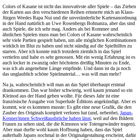
Colors of Kasane ist nicht das innovativste aller Spiele – das Ziehen
der Karten aus den verschiedenen Reihen erinnerte mich an Klaus-
Jürgen Wredes Rapa Nui und die unveränderliche Kartenanordnung
in der Hand natürlich an Uwe Rosenbergs Bohnanza, aber das sind
auch Spiele, die ich sehr mag. Anders als bei Rommee und
ähnlichen Spielen muss man bei Colors of Kasane wahrscheinlich
sehr viele Partien gespielt haben, um alle möglichen Kombinationen
wirklich im Blut zu haben und nicht ständig auf die Spielhilfen zu
starren. Aber ich konnte mich trotzdem ziemlich in das Spiel
vertiefen und habe es sehr genossen. Mit ein wenig Erfahrung ist es
auch locker in zwanzig oder höchstens dreißig Minuten zu Ende,
was ich als angenehme Länge empfinde. Und dann ist da ja noch
das unglaublich schöne Spielmaterial… was will man mehr?
Na ja, wahrscheinlich will man an das Spiel überhaupt erstmal
drankommen. Das war bisher schwierig, weil kaum jemand so ein
Kleinod aus der Hand geben wollte. Für dieses Jahr ist eine
französische Ausgabe von Superlude Éditions angekündigt. Aber es
kommt, wie es kommen musste: Es gibt eine neue Grafik, die den
Zauber des Originals komplett verloren hat (und, nebenbei,
Japan-
Kenner/innen Schweißausbrüche haben lässt
, weil auf den Bildern
Frauen zu sehen sind, die die Kimonos wie Totengewänder tragen).
Aber man durfte wohl kaum Hoffnung haben, dass das Spiel
außerhalb Japans nochmal in der Originalgestaltung erscheint, dafür