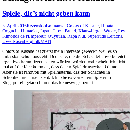
Spiele, die’s nicht geben kann
3. April 2016
Rezension
Bohnanza
,
Colors of Kasane
,
Hinata
Origuchi
,
Hunaoka
,
Japan
,
Japon Brand
,
Klaus-Jürgen Wrede
,
Les
Kimonos de l'Empereur
,
Ouyuuan
,
Rapa Nui
,
Superlude Éditions
,
Uwe Rosenberg
HilkMAN
Colors of Kasane hat zuerst mein Interesse geweckt, weil es so
unfassbar schön aussieht. Deutsche, die die Schachtel unvorbereitet
irgendwo herumliegen sehen würden, würden wahrscheinlich nicht
mal auf die Idee kommen, dass da ein Spiel drinstecken könnte.
Aber sie ist randvoll mit Spielmaterial, das der Schachtel in
Schönheit nicht nachsteht. Ich habe es von einem Spieler in
Singapur eingetauscht und das keineswegs bereut.