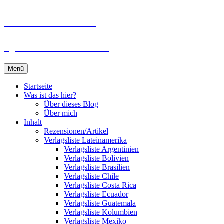
Zum
Du bist dran!
Inhalt
springen
Spiele aus aller Welt
Menü
Startseite
Was ist das hier?
Über dieses Blog
Über mich
Inhalt
Rezensionen/Artikel
Verlagsliste Lateinamerika
Verlagsliste Argentinien
Verlagsliste Bolivien
Verlagsliste Brasilien
Verlagsliste Chile
Verlagsliste Costa Rica
Verlagsliste Ecuador
Verlagsliste Guatemala
Verlagsliste Kolumbien
Verlagsliste Mexiko