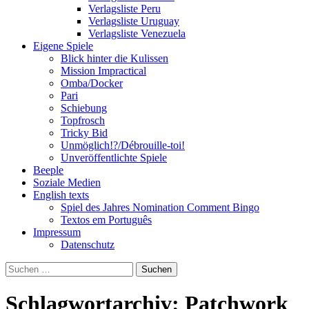
Verlagsliste Peru
Verlagsliste Uruguay
Verlagsliste Venezuela
Eigene Spiele
Blick hinter die Kulissen
Mission Impractical
Omba/Docker
Pari
Schiebung
Topfrosch
Tricky Bid
Unmöglich!?/Débrouille-toi!
Unveröffentlichte Spiele
Beeple
Soziale Medien
English texts
Spiel des Jahres Nomination Comment Bingo
Textos em Português
Impressum
Datenschutz
Suchen
nach:
Schlagwortarchiv: Patchwork