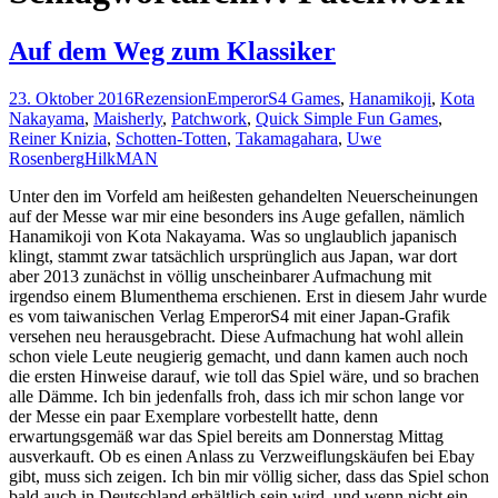
Auf dem Weg zum Klassiker
23. Oktober 2016
Rezension
EmperorS4 Games
,
Hanamikoji
,
Kota
Nakayama
,
Maisherly
,
Patchwork
,
Quick Simple Fun Games
,
Reiner Knizia
,
Schotten-Totten
,
Takamagahara
,
Uwe
Rosenberg
HilkMAN
Unter den im Vorfeld am heißesten gehandelten Neuerscheinungen
auf der Messe war mir eine besonders ins Auge gefallen, nämlich
Hanamikoji von Kota Nakayama. Was so unglaublich japanisch
klingt, stammt zwar tatsächlich ursprünglich aus Japan, war dort
aber 2013 zunächst in völlig unscheinbarer Aufmachung mit
irgendso einem Blumenthema erschienen. Erst in diesem Jahr wurde
es vom taiwanischen Verlag EmperorS4 mit einer Japan-Grafik
versehen neu herausgebracht. Diese Aufmachung hat wohl allein
schon viele Leute neugierig gemacht, und dann kamen auch noch
die ersten Hinweise darauf, wie toll das Spiel wäre, und so brachen
alle Dämme. Ich bin jedenfalls froh, dass ich mir schon lange vor
der Messe ein paar Exemplare vorbestellt hatte, denn
erwartungsgemäß war das Spiel bereits am Donnerstag Mittag
ausverkauft. Ob es einen Anlass zu Verzweiflungskäufen bei Ebay
gibt, muss sich zeigen. Ich bin mir völlig sicher, dass das Spiel schon
bald auch in Deutschland erhältlich sein wird, und wenn nicht ein