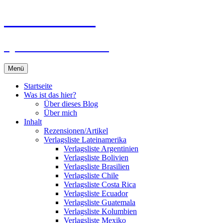
Zum
Du bist dran!
Inhalt
springen
Spiele aus aller Welt
Menü
Startseite
Was ist das hier?
Über dieses Blog
Über mich
Inhalt
Rezensionen/Artikel
Verlagsliste Lateinamerika
Verlagsliste Argentinien
Verlagsliste Bolivien
Verlagsliste Brasilien
Verlagsliste Chile
Verlagsliste Costa Rica
Verlagsliste Ecuador
Verlagsliste Guatemala
Verlagsliste Kolumbien
Verlagsliste Mexiko