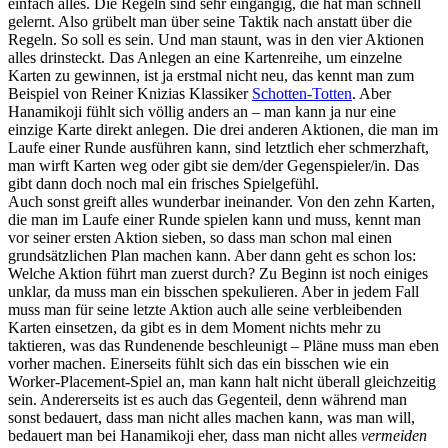
einfach alles. Die Regeln sind sehr eingängig, die hat man schnell
gelernt. Also grübelt man über seine Taktik nach anstatt über die
Regeln. So soll es sein. Und man staunt, was in den vier Aktionen
alles drinsteckt. Das Anlegen an eine Kartenreihe, um einzelne
Karten zu gewinnen, ist ja erstmal nicht neu, das kennt man zum
Beispiel von Reiner Knizias Klassiker
Schotten-Totten
. Aber
Hanamikoji fühlt sich völlig anders an – man kann ja nur eine
einzige Karte direkt anlegen. Die drei anderen Aktionen, die man im
Laufe einer Runde ausführen kann, sind letztlich eher schmerzhaft,
man wirft Karten weg oder gibt sie dem/der Gegenspieler/in. Das
gibt dann doch noch mal ein frisches Spielgefühl.
Auch sonst greift alles wunderbar ineinander. Von den zehn Karten,
die man im Laufe einer Runde spielen kann und muss, kennt man
vor seiner ersten Aktion sieben, so dass man schon mal einen
grundsätzlichen Plan machen kann. Aber dann geht es schon los:
Welche Aktion führt man zuerst durch? Zu Beginn ist noch einiges
unklar, da muss man ein bisschen spekulieren. Aber in jedem Fall
muss man für seine letzte Aktion auch alle seine verbleibenden
Karten einsetzen, da gibt es in dem Moment nichts mehr zu
taktieren, was das Rundenende beschleunigt – Pläne muss man eben
vorher machen. Einerseits fühlt sich das ein bisschen wie ein
Worker-Placement-Spiel an, man kann halt nicht überall gleichzeitig
sein. Andererseits ist es auch das Gegenteil, denn während man
sonst bedauert, dass man nicht alles machen kann, was man will,
bedauert man bei Hanamikoji eher, dass man nicht alles
vermeiden