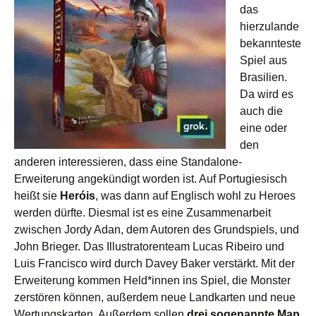
das
hierzulande
bekannteste
Spiel aus
Brasilien.
Da wird es
auch die
eine oder
den
anderen interessieren, dass eine Standalone-
Erweiterung angekündigt worden ist. Auf Portugiesisch
heißt sie
Heróis
, was dann auf Englisch wohl zu Heroes
werden dürfte. Diesmal ist es eine Zusammenarbeit
zwischen Jordy Adan, dem Autoren des Grundspiels, und
John Brieger. Das Illustratorenteam Lucas Ribeiro und
Luis Francisco wird durch Davey Baker verstärkt. Mit der
Erweiterung kommen Held*innen ins Spiel, die Monster
zerstören können, außerdem neue Landkarten und neue
Wertungskarten. Außerdem sollen
drei sogenannte Map