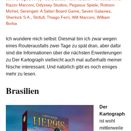
Razzo Marconi
,
Odyssey Studios
,
Pegasus Spiele
,
Robson
Michel
,
Serengeti: A Safari Board Game
,
Seven Galaxies
,
Sherlock S.A.
,
Strifull
,
Thiago Ferri
,
Will Marconi
,
William
Borba
Ich wundere mich selbst: Diesmal bin ich zwar wegen
eines Routerausfalls zwei Tage zu spät dran, aber dafür
sind die Informationen über die nächsten Erweiterungen
zu Der Kartograph vielleicht auch mal außerhalb meiner
Nische interessant. Und natürlich gibt es noch einiges
mehr zu lesen.
Brasilien
Der
Kartograph
ist wohl
mittlerweile