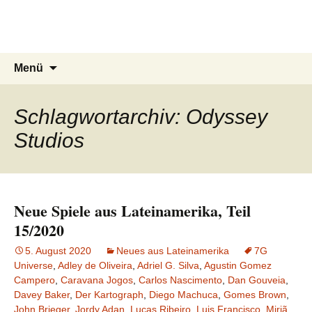
Du bist dran!
Zum
Inhalt
Spiele aus aller Welt
springen
Suchen
Menü
nach:
Schlagwortarchiv: Odyssey
Studios
Neue Spiele aus Lateinamerika, Teil
15/2020
5. August 2020
Neues aus Lateinamerika
7G
Universe
,
Adley de Oliveira
,
Adriel G. Silva
,
Agustin Gomez
Campero
,
Caravana Jogos
,
Carlos Nascimento
,
Dan Gouveia
,
Davey Baker
,
Der Kartograph
,
Diego Machuca
,
Gomes Brown
,
John Brieger
,
Jordy Adan
,
Lucas Ribeiro
,
Luis Francisco
,
Miriã