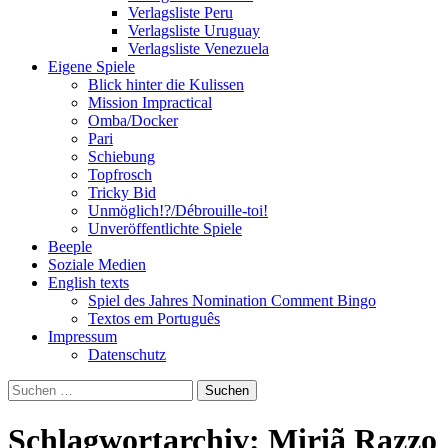
Verlagsliste Peru
Verlagsliste Uruguay
Verlagsliste Venezuela
Eigene Spiele
Blick hinter die Kulissen
Mission Impractical
Omba/Docker
Pari
Schiebung
Topfrosch
Tricky Bid
Unmöglich!?/Débrouille-toi!
Unveröffentlichte Spiele
Beeple
Soziale Medien
English texts
Spiel des Jahres Nomination Comment Bingo
Textos em Português
Impressum
Datenschutz
Suchen
nach:
Schlagwortarchiv: Miriã Razzo