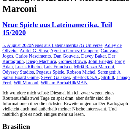
Marconi
Neue Spiele aus Lateinamerika, Teil
15/2020
5. August 2020
Neues aus Lateinamerika
7G Universe
,
Adley de
Oliveira
,
Adriel G. Silva
,
Agustin Gomez Campero
,
Caravana
Jogos
,
Carlos Nascimento
,
Dan Gouveia
,
Davey Baker
,
Der
Kartograph
,
Diego Machuca
,
Gomes Brown
,
John Brieger
,
Jordy
Adan
,
Lucas Ribeiro
,
Luis Francisco
,
Miriã Razzo Marconi
,
Odyssey Studios
,
Pegasus Spiele
,
Robson Michel
,
Serengeti: A
Safari Board Game
,
Seven Galaxies
,
Sherlock S.A.
,
Strifull
,
Thiago
Ferri
,
Will Marconi
,
William Borba
HilkMAN
Ich wundere mich selbst: Diesmal bin ich zwar wegen eines
Routerausfalls zwei Tage zu spät dran, aber dafür sind die
Informationen über die nächsten Erweiterungen zu Der Kartograph
vielleicht auch mal außerhalb meiner Nische interessant. Und
natürlich gibt es noch einiges mehr zu lesen.
Brasilien