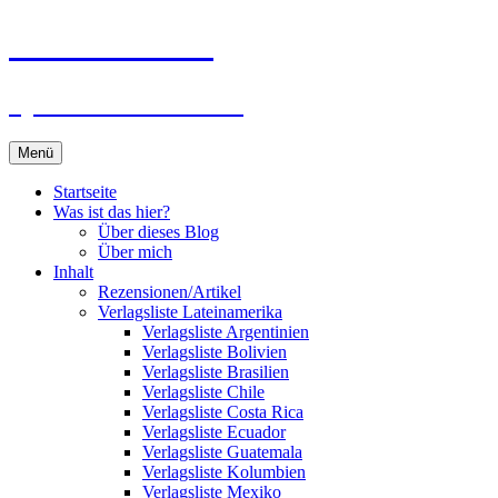
Zum
Du bist dran!
Inhalt
springen
Spiele aus aller Welt
Menü
Startseite
Was ist das hier?
Über dieses Blog
Über mich
Inhalt
Rezensionen/Artikel
Verlagsliste Lateinamerika
Verlagsliste Argentinien
Verlagsliste Bolivien
Verlagsliste Brasilien
Verlagsliste Chile
Verlagsliste Costa Rica
Verlagsliste Ecuador
Verlagsliste Guatemala
Verlagsliste Kolumbien
Verlagsliste Mexiko