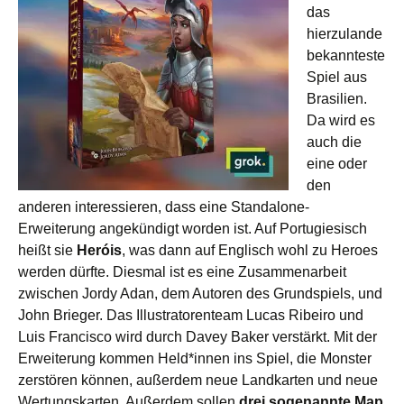
das
hierzulande
bekannteste
Spiel aus
Brasilien.
Da wird es
auch die
eine oder
den
anderen interessieren, dass eine Standalone-
Erweiterung angekündigt worden ist. Auf Portugiesisch
heißt sie
Heróis
, was dann auf Englisch wohl zu Heroes
werden dürfte. Diesmal ist es eine Zusammenarbeit
zwischen Jordy Adan, dem Autoren des Grundspiels, und
John Brieger. Das Illustratorenteam Lucas Ribeiro und
Luis Francisco wird durch Davey Baker verstärkt. Mit der
Erweiterung kommen Held*innen ins Spiel, die Monster
zerstören können, außerdem neue Landkarten und neue
Wertungskarten. Außerdem sollen
drei sogenannte Map