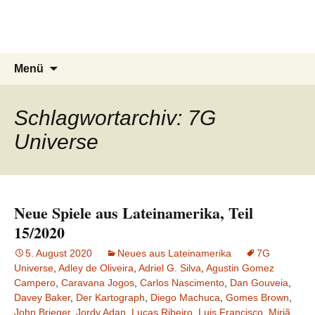
Du bist dran!
Zum
Inhalt
Spiele aus aller Welt
springen
Suchen
Menü
nach:
Schlagwortarchiv: 7G
Universe
Neue Spiele aus Lateinamerika, Teil
15/2020
5. August 2020
Neues aus Lateinamerika
7G
Universe
,
Adley de Oliveira
,
Adriel G. Silva
,
Agustin Gomez
Campero
,
Caravana Jogos
,
Carlos Nascimento
,
Dan Gouveia
,
Davey Baker
,
Der Kartograph
,
Diego Machuca
,
Gomes Brown
,
John Brieger
,
Jordy Adan
,
Lucas Ribeiro
,
Luis Francisco
,
Miriã