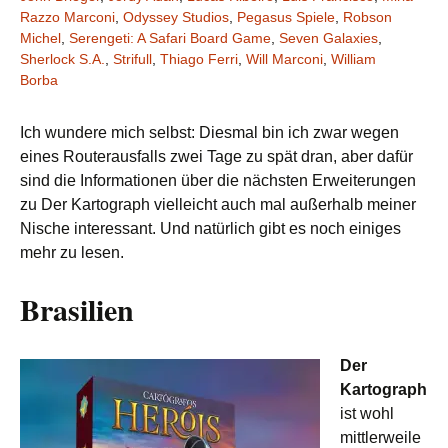
Razzo Marconi
,
Odyssey Studios
,
Pegasus Spiele
,
Robson
Michel
,
Serengeti: A Safari Board Game
,
Seven Galaxies
,
Sherlock S.A.
,
Strifull
,
Thiago Ferri
,
Will Marconi
,
William
Borba
Ich wundere mich selbst: Diesmal bin ich zwar wegen
eines Routerausfalls zwei Tage zu spät dran, aber dafür
sind die Informationen über die nächsten Erweiterungen
zu Der Kartograph vielleicht auch mal außerhalb meiner
Nische interessant. Und natürlich gibt es noch einiges
mehr zu lesen.
Brasilien
Der
Kartograph
ist wohl
mittlerweile