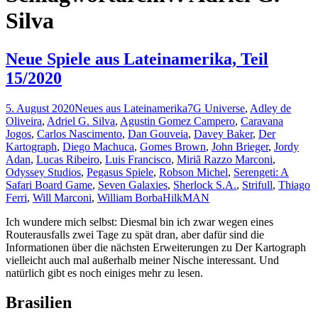
Silva
Neue Spiele aus Lateinamerika, Teil
15/2020
5. August 2020
Neues aus Lateinamerika
7G Universe
,
Adley de
Oliveira
,
Adriel G. Silva
,
Agustin Gomez Campero
,
Caravana
Jogos
,
Carlos Nascimento
,
Dan Gouveia
,
Davey Baker
,
Der
Kartograph
,
Diego Machuca
,
Gomes Brown
,
John Brieger
,
Jordy
Adan
,
Lucas Ribeiro
,
Luis Francisco
,
Miriã Razzo Marconi
,
Odyssey Studios
,
Pegasus Spiele
,
Robson Michel
,
Serengeti: A
Safari Board Game
,
Seven Galaxies
,
Sherlock S.A.
,
Strifull
,
Thiago
Ferri
,
Will Marconi
,
William Borba
HilkMAN
Ich wundere mich selbst: Diesmal bin ich zwar wegen eines
Routerausfalls zwei Tage zu spät dran, aber dafür sind die
Informationen über die nächsten Erweiterungen zu Der Kartograph
vielleicht auch mal außerhalb meiner Nische interessant. Und
natürlich gibt es noch einiges mehr zu lesen.
Brasilien