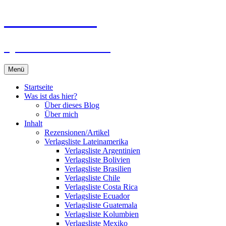
Zum
Du bist dran!
Inhalt
springen
Spiele aus aller Welt
Menü
Startseite
Was ist das hier?
Über dieses Blog
Über mich
Inhalt
Rezensionen/Artikel
Verlagsliste Lateinamerika
Verlagsliste Argentinien
Verlagsliste Bolivien
Verlagsliste Brasilien
Verlagsliste Chile
Verlagsliste Costa Rica
Verlagsliste Ecuador
Verlagsliste Guatemala
Verlagsliste Kolumbien
Verlagsliste Mexiko