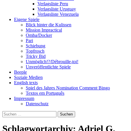
Verlagsliste Peru
Verlagsliste Uruguay
Verlagsliste Venezuela
Eigene Spiele
Blick hinter die Kulissen
Mission Impractical
Omba/Docker
Pari
Schiebung
Topfrosch
Tricky Bid
Unmöglich!?/Débrouille-toi!
Unveröffentlichte Spiele
Beeple
Soziale Medien
English texts
Spiel des Jahres Nomination Comment Bingo
Textos em Português
Impressum
Datenschutz
Suchen
nach:
Schlagwortarchiv: Adriel G.