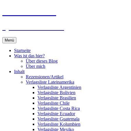
Zum
Du bist dran!
Inhalt
springen
Spiele aus aller Welt
Menü
Startseite
Was ist das hier?
Über dieses Blog
Über mich
Inhalt
Rezensionen/Artikel
Verlagsliste Lateinamerika
Verlagsliste Argentinien
Verlagsliste Bolivien
Verlagsliste Brasilien
Verlagsliste Chile
Verlagsliste Costa Rica
Verlagsliste Ecuador
Verlagsliste Guatemala
Verlagsliste Kolumbien
Verlagsliste Mexiko