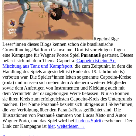
Regelmäßige
Leser*innen dieses Blogs kennen schon die brasilianische
Crowdfunding-Plattform Catarse.me. Dort ist vor einigen Tagen
eine Kampagne für Wagner Portos Spiel
Paranauê
gestartet. Dieses
befasst sich mit dem Thema Capoeira.
Capoeira ist eine Art
Mischung aus Tanz und Kampfsport
, die zum Zeitpunkt, in dem die
Handlung des Spiels angesiedelt ist (Ende des 19. Jahrhunderts)
verboten war. Die Spieler*innen leiten sogenannte Capoeira-Kreise
(roda) und müssen sich neben dem Anheuern weiterer Mitglieder
sowie dem Anfertigen von Instrumenten und Kleidung auch mit
dem Vermitteln der dazugehörigen Werte befassen. Nur so können
sie ihren Kreis zum erfolgreichsten Capoeira-Kreis des Untergrunds
machen. Der Name Paranauê bezieht sich übrigens auf Sklav*innen,
die vor Verfolgung über den Paraná-Fluss geflüchtet sind. Die
Illustrationen von Paranauê stammen von Lucas Xisto und Autor
Wagner Porto, und das Spiel wird bei
Ludens Spirit
erscheinen. Der
Neue
Link zur Kampagne ist
hier
.
weiterlesen
→
Spiele