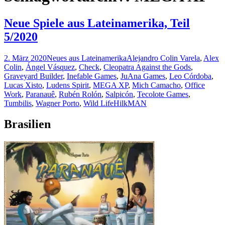
Neue Spiele aus Lateinamerika, Teil
5/2020
2. März 2020
Neues aus Lateinamerika
Alejandro Colin Varela
,
Alex
Colin
,
Ángel Vásquez
,
Check
,
Cleopatra Against the Gods
,
Graveyard Builder
,
Inefable Games
,
JuAna Games
,
Leo Córdoba
,
Lucas Xisto
,
Ludens Spirit
,
MEGA XP
,
Mich Camacho
,
Office
Work
,
Paranauê
,
Rubén Rolón
,
Salpicón
,
Tecolote Games
,
Tumbilis
,
Wagner Porto
,
Wild Life
HilkMAN
Brasilien