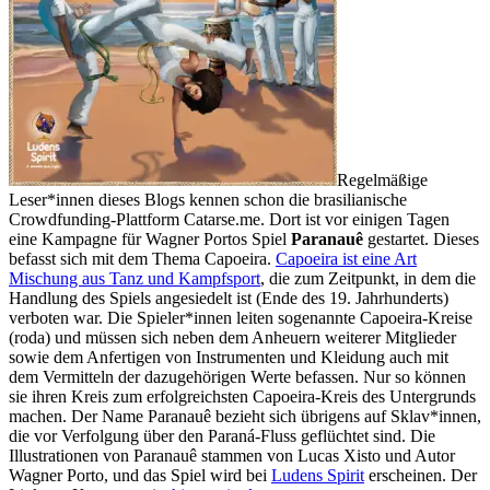
Regelmäßige
Leser*innen dieses Blogs kennen schon die brasilianische
Crowdfunding-Plattform Catarse.me. Dort ist vor einigen Tagen
eine Kampagne für Wagner Portos Spiel
Paranauê
gestartet. Dieses
befasst sich mit dem Thema Capoeira.
Capoeira ist eine Art
Mischung aus Tanz und Kampfsport
, die zum Zeitpunkt, in dem die
Handlung des Spiels angesiedelt ist (Ende des 19. Jahrhunderts)
verboten war. Die Spieler*innen leiten sogenannte Capoeira-Kreise
(roda) und müssen sich neben dem Anheuern weiterer Mitglieder
sowie dem Anfertigen von Instrumenten und Kleidung auch mit
dem Vermitteln der dazugehörigen Werte befassen. Nur so können
sie ihren Kreis zum erfolgreichsten Capoeira-Kreis des Untergrunds
machen. Der Name Paranauê bezieht sich übrigens auf Sklav*innen,
die vor Verfolgung über den Paraná-Fluss geflüchtet sind. Die
Illustrationen von Paranauê stammen von Lucas Xisto und Autor
Wagner Porto, und das Spiel wird bei
Ludens Spirit
erscheinen. Der