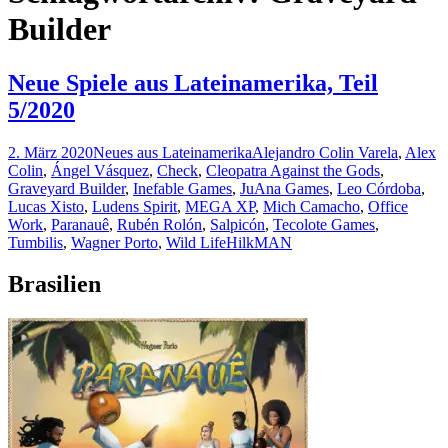
Builder
Neue Spiele aus Lateinamerika, Teil
5/2020
2. März 2020
Neues aus Lateinamerika
Alejandro Colin Varela
,
Alex
Colin
,
Ángel Vásquez
,
Check
,
Cleopatra Against the Gods
,
Graveyard Builder
,
Inefable Games
,
JuAna Games
,
Leo Córdoba
,
Lucas Xisto
,
Ludens Spirit
,
MEGA XP
,
Mich Camacho
,
Office
Work
,
Paranauê
,
Rubén Rolón
,
Salpicón
,
Tecolote Games
,
Tumbilis
,
Wagner Porto
,
Wild Life
HilkMAN
Brasilien