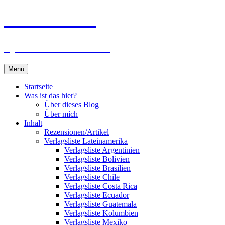
Zum
Du bist dran!
Inhalt
springen
Spiele aus aller Welt
Menü
Startseite
Was ist das hier?
Über dieses Blog
Über mich
Inhalt
Rezensionen/Artikel
Verlagsliste Lateinamerika
Verlagsliste Argentinien
Verlagsliste Bolivien
Verlagsliste Brasilien
Verlagsliste Chile
Verlagsliste Costa Rica
Verlagsliste Ecuador
Verlagsliste Guatemala
Verlagsliste Kolumbien
Verlagsliste Mexiko