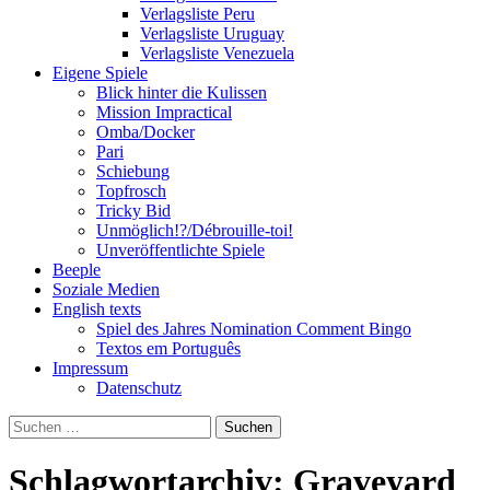
Verlagsliste Peru
Verlagsliste Uruguay
Verlagsliste Venezuela
Eigene Spiele
Blick hinter die Kulissen
Mission Impractical
Omba/Docker
Pari
Schiebung
Topfrosch
Tricky Bid
Unmöglich!?/Débrouille-toi!
Unveröffentlichte Spiele
Beeple
Soziale Medien
English texts
Spiel des Jahres Nomination Comment Bingo
Textos em Português
Impressum
Datenschutz
Suchen
nach:
Schlagwortarchiv: Graveyard