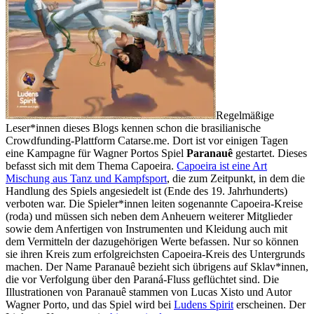
Regelmäßige
Leser*innen dieses Blogs kennen schon die brasilianische
Crowdfunding-Plattform Catarse.me. Dort ist vor einigen Tagen
eine Kampagne für Wagner Portos Spiel
Paranauê
gestartet. Dieses
befasst sich mit dem Thema Capoeira.
Capoeira ist eine Art
Mischung aus Tanz und Kampfsport
, die zum Zeitpunkt, in dem die
Handlung des Spiels angesiedelt ist (Ende des 19. Jahrhunderts)
verboten war. Die Spieler*innen leiten sogenannte Capoeira-Kreise
(roda) und müssen sich neben dem Anheuern weiterer Mitglieder
sowie dem Anfertigen von Instrumenten und Kleidung auch mit
dem Vermitteln der dazugehörigen Werte befassen. Nur so können
sie ihren Kreis zum erfolgreichsten Capoeira-Kreis des Untergrunds
machen. Der Name Paranauê bezieht sich übrigens auf Sklav*innen,
die vor Verfolgung über den Paraná-Fluss geflüchtet sind. Die
Illustrationen von Paranauê stammen von Lucas Xisto und Autor
Wagner Porto, und das Spiel wird bei
Ludens Spirit
erscheinen. Der