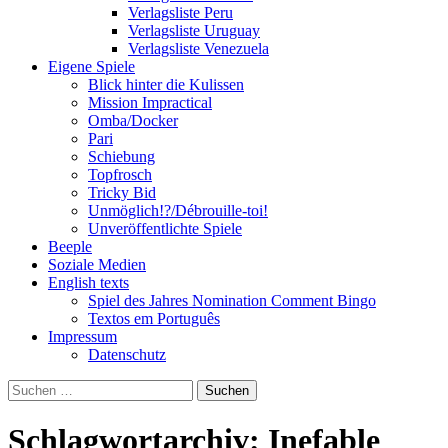
Verlagsliste Peru
Verlagsliste Uruguay
Verlagsliste Venezuela
Eigene Spiele
Blick hinter die Kulissen
Mission Impractical
Omba/Docker
Pari
Schiebung
Topfrosch
Tricky Bid
Unmöglich!?/Débrouille-toi!
Unveröffentlichte Spiele
Beeple
Soziale Medien
English texts
Spiel des Jahres Nomination Comment Bingo
Textos em Português
Impressum
Datenschutz
Suchen
nach:
Schlagwortarchiv: Inefable