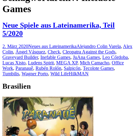
Games
Neue Spiele aus Lateinamerika, Teil
5/2020
2. März 2020
Neues aus Lateinamerika
Alejandro Colin Varela
,
Alex
Colin
,
Ángel Vásquez
,
Check
,
Cleopatra Against the Gods
,
Graveyard Builder
,
Inefable Games
,
JuAna Games
,
Leo Córdoba
,
Lucas Xisto
,
Ludens Spirit
,
MEGA XP
,
Mich Camacho
,
Office
Work
,
Paranauê
,
Rubén Rolón
,
Salpicón
,
Tecolote Games
,
Tumbilis
,
Wagner Porto
,
Wild Life
HilkMAN
Brasilien