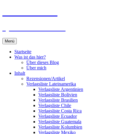
Zum
Du bist dran!
Inhalt
springen
Spiele aus aller Welt
Menü
Startseite
Was ist das hier?
Über dieses Blog
Über mich
Inhalt
Rezensionen/Artikel
Verlagsliste Lateinamerika
Verlagsliste Argentinien
Verlagsliste Bolivien
Verlagsliste Brasilien
Verlagsliste Chile
Verlagsliste Costa Rica
Verlagsliste Ecuador
Verlagsliste Guatemala
Verlagsliste Kolumbien
Verlagsliste Mexiko